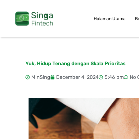
Skip
to
Halaman Utama
B
content
Yuk, Hidup Tenang dengan Skala Prioritas
MinSing
December 4, 2024
5:46 pm
No 