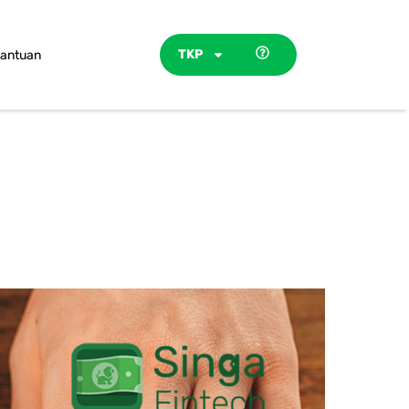
TKP
antuan