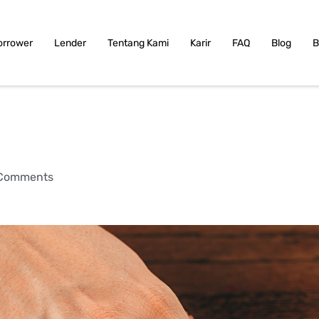
orrower
Lender
Tentang Kami
Karir
FAQ
Blog
B
Comments