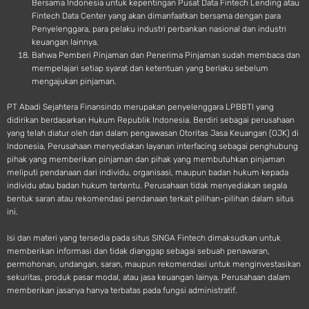
Bersama Indonesia untuk kepentingan Pusat Data Fintech Lending atau
Fintech Data Center yang akan dimanfaatkan bersama dengan para
Penyelenggara, para pelaku industri perbankan nasional dan industri
keuangan lainnya.
Bahwa Pemberi Pinjaman dan Penerima Pinjaman sudah membaca dan
mempelajari setiap syarat dan ketentuan yang berlaku sebelum
mengajukan pinjaman.
PT Abadi Sejahtera Finansindo merupakan penyelenggara LPBBTI yang
didirikan berdasarkan Hukum Republik Indonesia. Berdiri sebagai perusahaan
yang telah diatur oleh dan dalam pengawasan Otoritas Jasa Keuangan (OJK) di
Indonesia, Perusahaan menyediakan layanan interfacing sebagai penghubung
pihak yang memberikan pinjaman dan pihak yang membutuhkan pinjaman
meliputi pendanaan dari individu, organisasi, maupun badan hukum kepada
individu atau badan hukum tertentu. Perusahaan tidak menyediakan segala
bentuk saran atau rekomendasi pendanaan terkait pilihan-pilihan dalam situs
ini.
Isi dan materi yang tersedia pada situs SINGA Fintech dimaksudkan untuk
memberikan informasi dan tidak dianggap sebagai sebuah penawaran,
permohonan, undangan, saran, maupun rekomendasi untuk menginvestasikan
sekuritas, produk pasar modal, atau jasa keuangan lainya. Perusahaan dalam
memberikan jasanya hanya terbatas pada fungsi administratif.