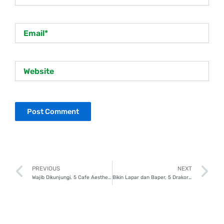
Email*
Website
Prev
N
PREVIOUS
NEXT
Wajib Dikunjungi, 5 Cafe Aesthetic dan Instagramable di Bandung!
Bikin Lapar dan Baper, 5 Drakor Bertema Kuliner yang Wajib Ditonton!