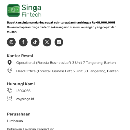
Dapatkan pinjaman daring cepat cair tanpa jaminan hingga Rp 48.000.000!
Download aplikasi Singa Fintech sekarang untuk solusi keuangan yang cepat dan
mudah!
I
F
T
X
L
n
a
i
-
i
s
c
k
t
n
t
e
t
w
k
a
b
o
i
e
Kantor Resmi
g
o
k
t
d
Operational (Foresta Business Loft 3 Unit 7 Tangerang, Banten
r
o
t
i
a
k
e
n
Head Office (Foresta Business Loft 5 Unit 30 Tangerang, Banten
m
-
r
f
Hubungi Kami
1500066
cs@singa.id
Perusahaan
Himbauan
Kebijakan Layanan Pengaduan