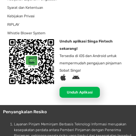
Syarat dan Ketentuan
Kebijakan Privasi
RIPLAY
Whistle Blower System
Unduh aplikasi Singa Fintech
sekarang!
Tersedia di iOS dan Android untuk
mempermudah pengajuan pinjaman
Sobat Singa!
A
A
p
n
p
d
Unduh Aplikasi
l
r
e
o
Penyangkalan Resiko
i
d
Layanan Pinjam Meminjam Berbasis Teknologi Informasi merupakan
kesepakatan perdata antara Pemberi Pinjaman dengan Penerima
Pinjaman, sehingga segala risiko yang timbul dari kesepakatan tersebut