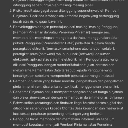
ditanggung sepenuhnya oleh masing-masing pihak.
Risiko kredit atau gagal bayar ditanggung sepenuhnya oleh Pemberi
Pinjaman. Tidak ada lembaga atau otoritas negara yang bertanggung
jawab atas risiko gagal bayar ini.
Penyelenggara dengan persetujuan dari masing-masing Pengguna
(Pemberi Pinjaman dan/atau Penerima Pinjaman) mengakses,
memperoleh, menyimpan, mengelola dan/atau menggunakan data
pribadi Pengguna (“Pemanfaatan Data”) pada atau di dalam benda,
perangkat elektronik (termasuk smartphone atau telepon seluler),
perangkat keras (hardware) maupun lunak (software), dokumen
elektronik, aplikasi atau sistem elektronik milik Pengguna atau yang
dikuasai Pengguna, dengan memberitahukan tujuan, batasan dan
mekanisme Pemanfaatan Data tersebut kepada Pengguna yang
bersangkutan sebelum memperoleh persetujuan yang dimaksud.
Pemberi Pinjaman yang belum memiliki pengetahuan dan pengalaman
pinjam meminjam, disarankan untuk tidak menggunakan layanan ini.
Penerima Pinjaman harus mempertimbangkan tingkat bunga pinjaman
dan biaya lainnya sesuai dengan kemampuan dalam melunasi pinjaman.
Bahwa setiap kecurangan dan tindakan ilegal tercatat secara digital dan
dilaporkan sepenuhnya kepada Otoritas Jasa Keuangan dan masyarakat
luas sesuai peraturan perundang-undangan yang berlaku.
Pengguna harus membaca dan memahami informasi ini sebelum
membuat keputusan menjadi Pemberi Pinjaman atau Penerima