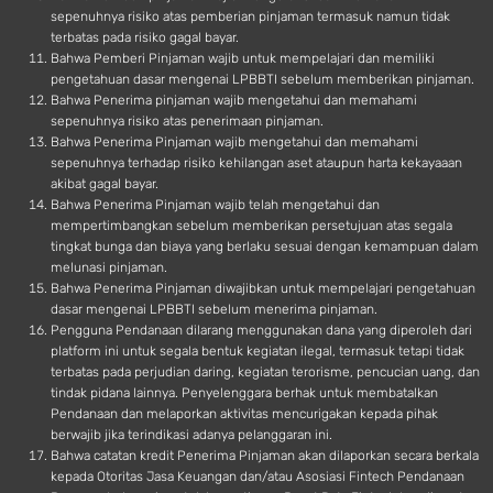
sepenuhnya risiko atas pemberian pinjaman termasuk namun tidak
terbatas pada risiko gagal bayar.
Bahwa Pemberi Pinjaman wajib untuk mempelajari dan memiliki
pengetahuan dasar mengenai LPBBTI sebelum memberikan pinjaman.
Bahwa Penerima pinjaman wajib mengetahui dan memahami
sepenuhnya risiko atas penerimaan pinjaman.
Bahwa Penerima Pinjaman wajib mengetahui dan memahami
sepenuhnya terhadap risiko kehilangan aset ataupun harta kekayaaan
akibat gagal bayar.
Bahwa Penerima Pinjaman wajib telah mengetahui dan
mempertimbangkan sebelum memberikan persetujuan atas segala
tingkat bunga dan biaya yang berlaku sesuai dengan kemampuan dalam
melunasi pinjaman.
Bahwa Penerima Pinjaman diwajibkan untuk mempelajari pengetahuan
dasar mengenai LPBBTI sebelum menerima pinjaman.
Pengguna Pendanaan dilarang menggunakan dana yang diperoleh dari
platform ini untuk segala bentuk kegiatan ilegal, termasuk tetapi tidak
terbatas pada perjudian daring, kegiatan terorisme, pencucian uang, dan
tindak pidana lainnya. Penyelenggara berhak untuk membatalkan
Pendanaan dan melaporkan aktivitas mencurigakan kepada pihak
berwajib jika terindikasi adanya pelanggaran ini.
Bahwa catatan kredit Penerima Pinjaman akan dilaporkan secara berkala
kepada Otoritas Jasa Keuangan dan/atau Asosiasi Fintech Pendanaan