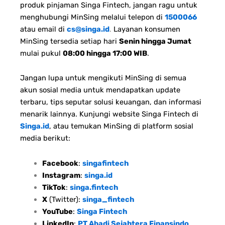
produk pinjaman Singa Fintech, jangan ragu untuk
menghubungi MinSing melalui telepon di
1500066
atau email di
cs@singa.id
.
Layanan konsumen
MinSing tersedia setiap hari
Senin hingga Jumat
mulai pukul
08:00 hingga 17:00 WIB
.
Jangan lupa untuk mengikuti MinSing di semua
akun sosial media untuk mendapatkan update
terbaru, tips seputar solusi keuangan, dan informasi
menarik lainnya. Kunjungi website Singa Fintech di
Singa.id
, atau temukan MinSing di platform sosial
media berikut:
Facebook
:
singafintech
Instagram
:
singa.id
TikTok
:
singa.fintech
X
(Twitter):
singa_fintech
YouTube
:
Singa Fintech
LinkedIn
:
PT Abadi Sejahtera Finansindo