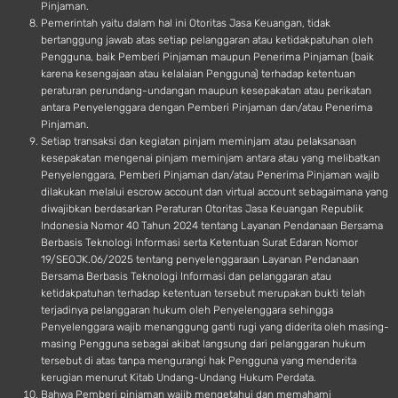
Pinjaman.
Pemerintah yaitu dalam hal ini Otoritas Jasa Keuangan, tidak
bertanggung jawab atas setiap pelanggaran atau ketidakpatuhan oleh
Pengguna, baik Pemberi Pinjaman maupun Penerima Pinjaman (baik
karena kesengajaan atau kelalaian Pengguna) terhadap ketentuan
peraturan perundang-undangan maupun kesepakatan atau perikatan
antara Penyelenggara dengan Pemberi Pinjaman dan/atau Penerima
Pinjaman.
Setiap transaksi dan kegiatan pinjam meminjam atau pelaksanaan
kesepakatan mengenai pinjam meminjam antara atau yang melibatkan
Penyelenggara, Pemberi Pinjaman dan/atau Penerima Pinjaman wajib
dilakukan melalui escrow account dan virtual account sebagaimana yang
diwajibkan berdasarkan Peraturan Otoritas Jasa Keuangan Republik
Indonesia Nomor 40 Tahun 2024 tentang Layanan Pendanaan Bersama
Berbasis Teknologi Informasi serta Ketentuan Surat Edaran Nomor
19/SEOJK.06/2025 tentang penyelenggaraan Layanan Pendanaan
Bersama Berbasis Teknologi Informasi dan pelanggaran atau
ketidakpatuhan terhadap ketentuan tersebut merupakan bukti telah
terjadinya pelanggaran hukum oleh Penyelenggara sehingga
Penyelenggara wajib menanggung ganti rugi yang diderita oleh masing-
masing Pengguna sebagai akibat langsung dari pelanggaran hukum
tersebut di atas tanpa mengurangi hak Pengguna yang menderita
kerugian menurut Kitab Undang-Undang Hukum Perdata.
Bahwa Pemberi pinjaman wajib mengetahui dan memahami