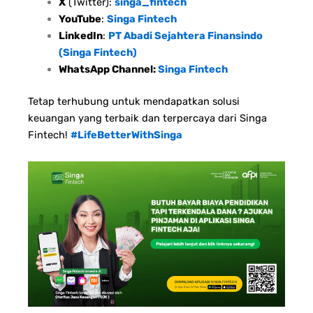
X
(Twitter):
singa_fintech
YouTube
:
Singa Fintech
LinkedIn
:
PT Abadi Sejahtera Finansindo
(Singa Fintech)
WhatsApp Channel:
Singa Fintech
Tetap terhubung untuk mendapatkan solusi
keuangan yang terbaik dan terpercaya dari Singa
Fintech!
#LifeBetterWithSinga