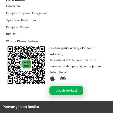
Perusahaan
Himbauan
Kebijakan Layanan Pengaduan
Syarat dan Ketentuan
Kebijakan Privasi
RIPLAY
Whistle Blower System
Unduh aplikasi Singa Fintech
sekarang!
Tersedia di iOS dan Android untuk
mempermudah pengajuan pinjaman
Sobat Singa!
A
A
p
n
p
d
Unduh Aplikasi
l
r
e
o
Penyangkalan Resiko
i