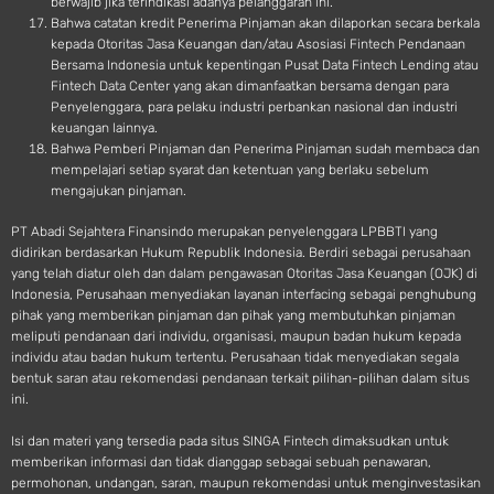
berwajib jika terindikasi adanya pelanggaran ini.
Bahwa catatan kredit Penerima Pinjaman akan dilaporkan secara berkala
kepada Otoritas Jasa Keuangan dan/atau Asosiasi Fintech Pendanaan
Bersama Indonesia untuk kepentingan Pusat Data Fintech Lending atau
Fintech Data Center yang akan dimanfaatkan bersama dengan para
Penyelenggara, para pelaku industri perbankan nasional dan industri
keuangan lainnya.
Bahwa Pemberi Pinjaman dan Penerima Pinjaman sudah membaca dan
mempelajari setiap syarat dan ketentuan yang berlaku sebelum
mengajukan pinjaman.
PT Abadi Sejahtera Finansindo merupakan penyelenggara LPBBTI yang
didirikan berdasarkan Hukum Republik Indonesia. Berdiri sebagai perusahaan
yang telah diatur oleh dan dalam pengawasan Otoritas Jasa Keuangan (OJK) di
Indonesia, Perusahaan menyediakan layanan interfacing sebagai penghubung
pihak yang memberikan pinjaman dan pihak yang membutuhkan pinjaman
meliputi pendanaan dari individu, organisasi, maupun badan hukum kepada
individu atau badan hukum tertentu. Perusahaan tidak menyediakan segala
bentuk saran atau rekomendasi pendanaan terkait pilihan-pilihan dalam situs
ini.
Isi dan materi yang tersedia pada situs SINGA Fintech dimaksudkan untuk
memberikan informasi dan tidak dianggap sebagai sebuah penawaran,
permohonan, undangan, saran, maupun rekomendasi untuk menginvestasikan