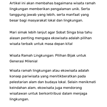
Artikel ini akan membahas bagaimana wisata ramah
lingkungan memberikan pengalaman unik. Serta
tanggung jawab yang lebih, serta manfaat yang
besar bagi masyarakat lokal dan lingkungan.
Mari simak lebih lanjut agar Sobat Singa bisa tahu
alasan penting mengapa ekowisata adalah pilihan
wisata terbaik untuk masa depan kita!
Wisata Ramah Lingkungan: Pilihan Bijak untuk
Generasi Milenial
Wisata ramah lingkungan atau ekowisata adalah
konsep pariwisata yang menitikberatkan pada
pelestarian alam dan budaya lokal. Selain menikmati
keindahan alam, ekowisata juga mendorong
wisatawan untuk berkontribusi dalam menjaga
lingkungan.