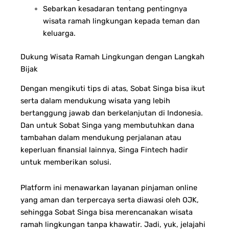
Sebarkan kesadaran tentang pentingnya
wisata ramah lingkungan kepada teman dan
keluarga.
Dukung Wisata Ramah Lingkungan dengan Langkah
Bijak
Dengan mengikuti tips di atas, Sobat Singa bisa ikut
serta dalam mendukung wisata yang lebih
bertanggung jawab dan berkelanjutan di Indonesia.
Dan untuk Sobat Singa yang membutuhkan dana
tambahan dalam mendukung perjalanan atau
keperluan finansial lainnya, Singa Fintech hadir
untuk memberikan solusi.
Platform ini menawarkan layanan pinjaman online
yang aman dan terpercaya serta diawasi oleh OJK,
sehingga Sobat Singa bisa merencanakan wisata
ramah lingkungan tanpa khawatir. Jadi, yuk, jelajahi