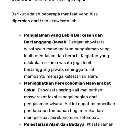
Berikut adalah beberapa manfaat yang bisa
diperoleh dari tren ekowisata ini:
Pengalaman yang Lebih Berkesan dan
Bertanggung Jawab
: Dengan ekowisata,
wisatawan mendapatkan pengalaman yang
lebih mendalam dan berarti. Kegiatan yang
dilakukan selama wisata juga lebih
bertanggung jawab, sehingga turut
membantu menjaga kelestarian alam.
Meningkatkan Perekonomian Masyarakat
Lokal
: Ekowisata sering kali melibatkan
masyarakat lokal sebagai bagian dari
pengalaman wisata. Hal ini dapat memberikan
pendapatan tambahan bagi mereka dan
memperkuat perekonomian setempat.
Pelestarian Alam dan Budaya
: Wisata ramah