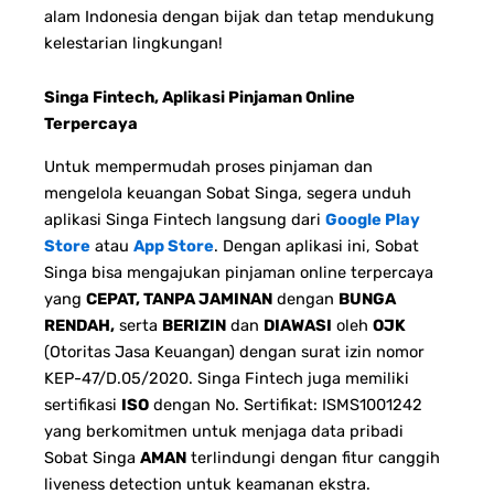
alam Indonesia dengan bijak dan tetap mendukung
kelestarian lingkungan!
Singa Fintech, Aplikasi Pinjaman Online
Terpercaya
Untuk mempermudah proses pinjaman dan
mengelola keuangan Sobat Singa, segera unduh
aplikasi Singa Fintech langsung dari
Google Play
Store
atau
App Store
. Dengan aplikasi ini, Sobat
Singa bisa mengajukan pinjaman online terpercaya
yang
CEPAT, TANPA JAMINAN
dengan
BUNGA
RENDAH,
serta
BERIZIN
dan
DIAWASI
oleh
OJK
(Otoritas Jasa Keuangan) dengan surat izin nomor
KEP-47/D.05/2020. Singa Fintech juga memiliki
sertifikasi
ISO
dengan No. Sertifikat: ISMS1001242
yang berkomitmen untuk menjaga data pribadi
Sobat Singa
AMAN
terlindungi dengan fitur canggih
liveness detection untuk keamanan ekstra.