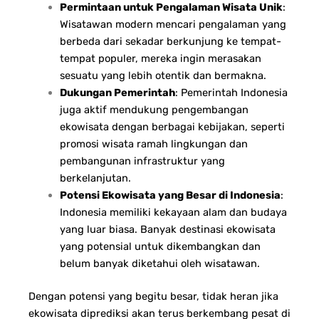
Permintaan untuk Pengalaman Wisata Unik
:
Wisatawan modern mencari pengalaman yang
berbeda dari sekadar berkunjung ke tempat-
tempat populer, mereka ingin merasakan
sesuatu yang lebih otentik dan bermakna.
Dukungan Pemerintah
: Pemerintah Indonesia
juga aktif mendukung pengembangan
ekowisata dengan berbagai kebijakan, seperti
promosi wisata ramah lingkungan dan
pembangunan infrastruktur yang
berkelanjutan.
Potensi Ekowisata yang Besar di Indonesia
:
Indonesia memiliki kekayaan alam dan budaya
yang luar biasa. Banyak destinasi ekowisata
yang potensial untuk dikembangkan dan
belum banyak diketahui oleh wisatawan.
Dengan potensi yang begitu besar, tidak heran jika
ekowisata diprediksi akan terus berkembang pesat di