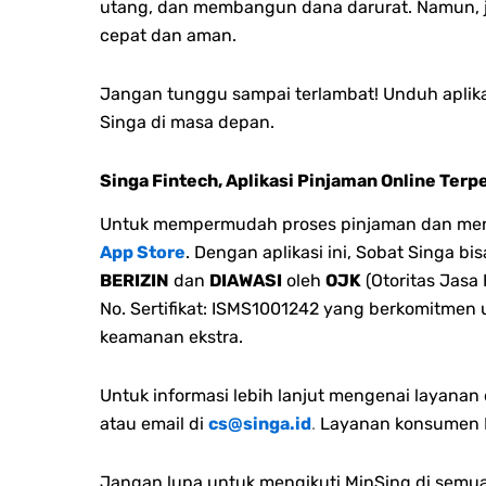
utang, dan membangun dana darurat. Namun, 
cepat dan aman.
Jangan tunggu sampai terlambat! Unduh aplika
Singa di masa depan.
Singa Fintech, Aplikasi Pinjaman Online Terp
Untuk mempermudah proses pinjaman dan menge
App Store
. Dengan aplikasi ini, Sobat Singa 
BERIZIN
dan
DIAWASI
oleh
OJK
(Otoritas Jasa
No. Sertifikat: ISMS1001242 yang berkomitmen
keamanan ekstra.
Untuk informasi lebih lanjut mengenai layana
atau email di
cs@singa.id
.
Layanan konsumen M
Jangan lupa untuk mengikuti MinSing di semua 