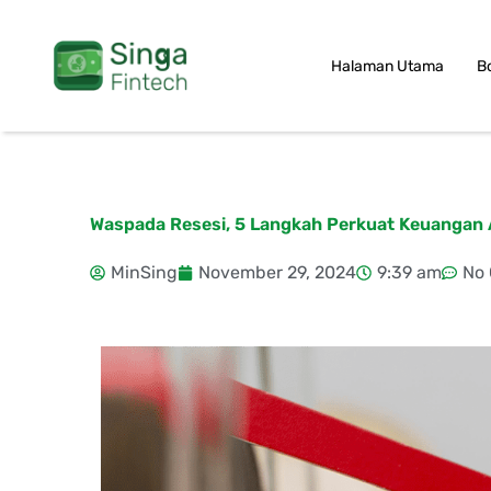
Skip
to
Halaman Utama
B
content
Waspada Resesi, 5 Langkah Perkuat Keuangan
MinSing
November 29, 2024
9:39 am
No