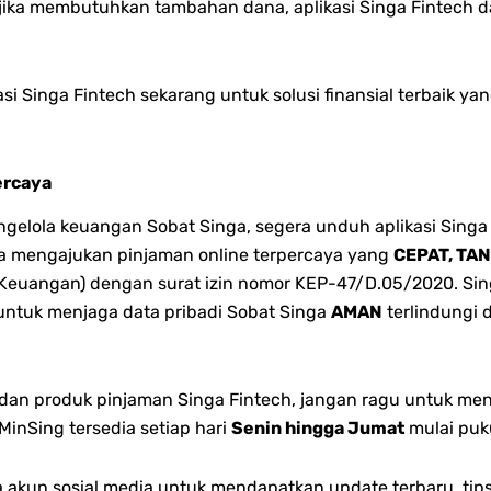
jika membutuhkan tambahan dana, aplikasi Singa Fintech
si Singa Fintech sekarang untuk solusi finansial terbaik 
ercaya
lola keuangan Sobat Singa, segera unduh aplikasi Singa 
bisa mengajukan pinjaman online terpercaya yang
CEPAT, TA
 Keuangan) dengan surat izin nomor KEP-47/D.05/2020. Singa
 untuk menjaga data pribadi Sobat Singa
AMAN
terlindungi 
n dan produk pinjaman Singa Fintech, jangan ragu untuk me
inSing tersedia setiap hari
Senin hingga Jumat
mulai puk
akun sosial media untuk mendapatkan update terbaru, tips