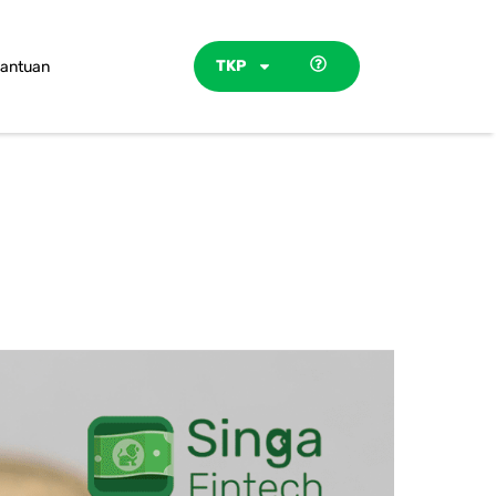
TKP
antuan