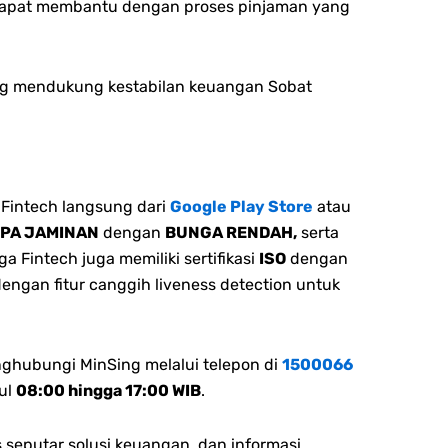
 dapat membantu dengan proses pinjaman yang
yang mendukung kestabilan keuangan Sobat
Fintech langsung dari
Google Play Store
atau
NPA JAMINAN
dengan
BUNGA RENDAH,
serta
 Fintech juga memiliki sertifikasi
ISO
dengan
dengan fitur canggih liveness detection untuk
nghubungi MinSing melalui telepon di
1500066
ul
08:00 hingga 17:00 WIB
.
 seputar solusi keuangan, dan informasi