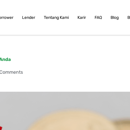
orrower
Lender
Tentang Kami
Karir
FAQ
Blog
B
 Anda
 Comments