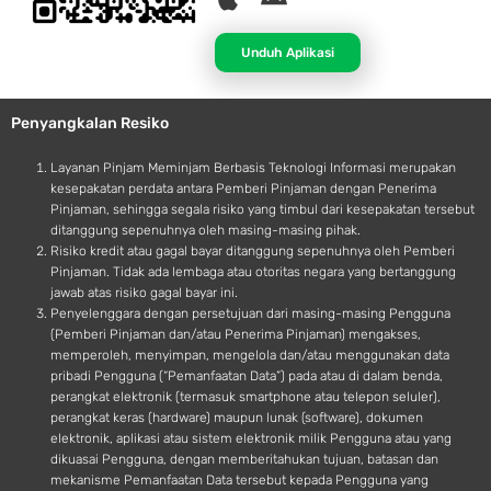
p
n
p
d
Unduh Aplikasi
l
r
e
o
Penyangkalan Resiko
i
d
Layanan Pinjam Meminjam Berbasis Teknologi Informasi merupakan
kesepakatan perdata antara Pemberi Pinjaman dengan Penerima
Pinjaman, sehingga segala risiko yang timbul dari kesepakatan tersebut
ditanggung sepenuhnya oleh masing-masing pihak.
Risiko kredit atau gagal bayar ditanggung sepenuhnya oleh Pemberi
Pinjaman. Tidak ada lembaga atau otoritas negara yang bertanggung
jawab atas risiko gagal bayar ini.
Penyelenggara dengan persetujuan dari masing-masing Pengguna
(Pemberi Pinjaman dan/atau Penerima Pinjaman) mengakses,
memperoleh, menyimpan, mengelola dan/atau menggunakan data
pribadi Pengguna (“Pemanfaatan Data”) pada atau di dalam benda,
perangkat elektronik (termasuk smartphone atau telepon seluler),
perangkat keras (hardware) maupun lunak (software), dokumen
elektronik, aplikasi atau sistem elektronik milik Pengguna atau yang
dikuasai Pengguna, dengan memberitahukan tujuan, batasan dan
mekanisme Pemanfaatan Data tersebut kepada Pengguna yang