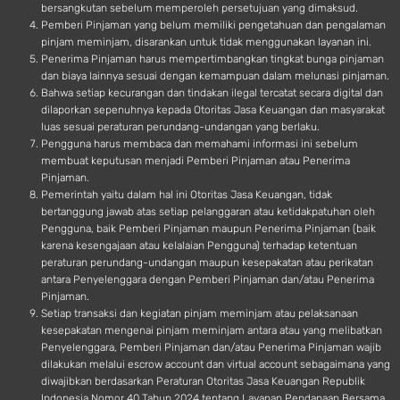
bersangkutan sebelum memperoleh persetujuan yang dimaksud.
Pemberi Pinjaman yang belum memiliki pengetahuan dan pengalaman
pinjam meminjam, disarankan untuk tidak menggunakan layanan ini.
Penerima Pinjaman harus mempertimbangkan tingkat bunga pinjaman
dan biaya lainnya sesuai dengan kemampuan dalam melunasi pinjaman.
Bahwa setiap kecurangan dan tindakan ilegal tercatat secara digital dan
dilaporkan sepenuhnya kepada Otoritas Jasa Keuangan dan masyarakat
luas sesuai peraturan perundang-undangan yang berlaku.
Pengguna harus membaca dan memahami informasi ini sebelum
membuat keputusan menjadi Pemberi Pinjaman atau Penerima
Pinjaman.
Pemerintah yaitu dalam hal ini Otoritas Jasa Keuangan, tidak
bertanggung jawab atas setiap pelanggaran atau ketidakpatuhan oleh
Pengguna, baik Pemberi Pinjaman maupun Penerima Pinjaman (baik
karena kesengajaan atau kelalaian Pengguna) terhadap ketentuan
peraturan perundang-undangan maupun kesepakatan atau perikatan
antara Penyelenggara dengan Pemberi Pinjaman dan/atau Penerima
Pinjaman.
Setiap transaksi dan kegiatan pinjam meminjam atau pelaksanaan
kesepakatan mengenai pinjam meminjam antara atau yang melibatkan
Penyelenggara, Pemberi Pinjaman dan/atau Penerima Pinjaman wajib
dilakukan melalui escrow account dan virtual account sebagaimana yang
diwajibkan berdasarkan Peraturan Otoritas Jasa Keuangan Republik
Indonesia Nomor 40 Tahun 2024 tentang Layanan Pendanaan Bersama