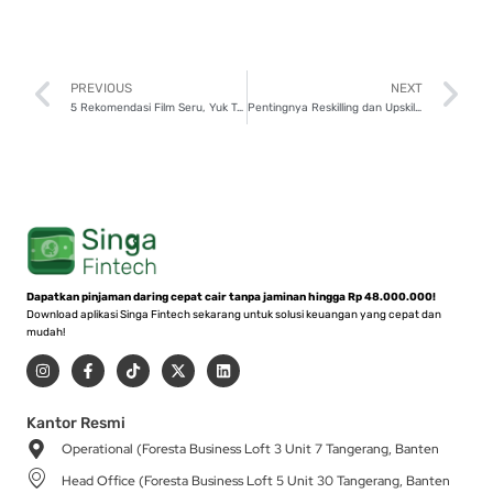
Prev
N
PREVIOUS
NEXT
5 Rekomendasi Film Seru, Yuk Tonton Bersama Teman!
Pentingnya Reskilling dan Upskilling, Cek 3 Alasannya!
Dapatkan pinjaman daring cepat cair tanpa jaminan hingga Rp 48.000.000!
Download aplikasi Singa Fintech sekarang untuk solusi keuangan yang cepat dan
mudah!
I
F
T
X
L
n
a
i
-
i
s
c
k
t
n
t
e
t
w
k
a
b
o
i
e
Kantor Resmi
g
o
k
t
d
Operational (Foresta Business Loft 3 Unit 7 Tangerang, Banten
r
o
t
i
a
k
e
n
Head Office (Foresta Business Loft 5 Unit 30 Tangerang, Banten
m
-
r