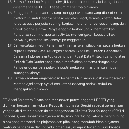
Bahwa Penerima Pinjaman diwajibkan untuk mempelajari pengetahuan
dasar mengenai LPBBTI sebelum menerima pinjaman.
Pengguna Pendanaan dilarang menggunakan dana yang diperoleh dari
platform ini untuk segala bentuk kegiatan ilegal, termasuk tetapi tidak
terbatas pada perjudian daring, kegiatan terorisme, pencucian uang, dan
tindak pidana lainnya. Penyelenggara berhak untuk membatalkan
Pendanaan dan melaporkan aktivitas mencurigakan kepada pihak
berwajib jika terindikasi adanya pelanggaran ini.
Bahwa catatan kredit Penerima Pinjaman akan dilaporkan secara berkala
kepada Otoritas Jasa Keuangan dan/atau Asosiasi Fintech Pendanaan
Bersama Indonesia untuk kepentingan Pusat Data Fintech Lending atau
Fintech Data Center yang akan dimanfaatkan bersama dengan para
Penyelenggara, para pelaku industri perbankan nasional dan industri
keuangan lainnya.
Bahwa Pemberi Pinjaman dan Penerima Pinjaman sudah membaca dan
mempelajari setiap syarat dan ketentuan yang berlaku sebelum
mengajukan pinjaman.
PT Abadi Sejahtera Finansindo merupakan penyelenggara LPBBTI yang
didirikan berdasarkan Hukum Republik Indonesia. Berdiri sebagai perusahaan
yang telah diatur oleh dan dalam pengawasan Otoritas Jasa Keuangan (OJK) di
Indonesia, Perusahaan menyediakan layanan interfacing sebagai penghubung
pihak yang memberikan pinjaman dan pihak yang membutuhkan pinjaman
meliputi pendanaan dari individu, organisasi, maupun badan hukum kepada