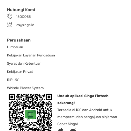
f
Hubungi Kami
1500066
cs@singa.id
Perusahaan
Himbauan
Kebijakan Layanan Pengaduan
Syarat dan Ketentuan
Kebijakan Privasi
RIPLAY
Whistle Blower System
Unduh aplikasi Singa Fintech
sekarang!
Tersedia di iOS dan Android untuk
mempermudah pengajuan pinjaman
Sobat Singa!
A
A