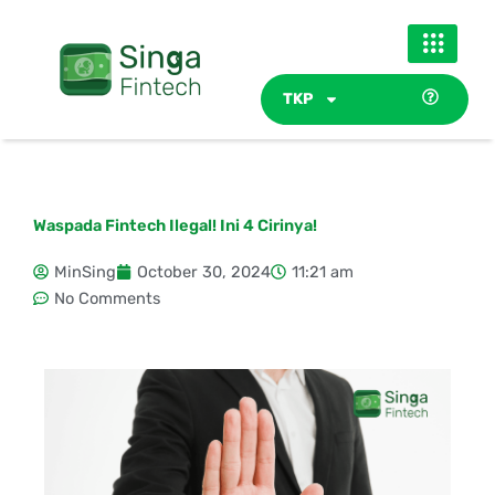
Skip
to
content
TKP
Waspada Fintech Ilegal! Ini 4 Cirinya!
MinSing
October 30, 2024
11:21 am
No Comments