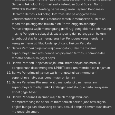
Berbasis Teknologi Informasi serta Ketentuan Surat Edaran Nomor
19/SEOJK.06/2025 tentang penyelenggaraan Layanan Pendanaan
Bersama Berbasis Teknologi Informasi dan pelanggaran atau
ketidakpatuhan terhadap ketentuan tersebut merupakan bukti telah
terjadinya pelanggaran hukum oleh Penyelenggara sehingga
Penyelenggara wajib menanggung ganti rugi yang diderita oleh masing-
masing Pengguna sebagai akibat langsung dari pelanggaran hukum
tersebut di atas tanpa mengurangi hak Pengguna yang menderita
kerugian menurut Kitab Undang-Undang Hukum Perdata.
Bahwa Pemberi pinjaman wajib mengetahui dan memahami
sepenuhnya risiko atas pemberian pinjaman termasuk namun tidak
terbatas pada risiko gagal bayar.
Bahwa Pemberi Pinjaman wajib untuk mempelajari dan memiliki
pengetahuan dasar mengenai LPBBTI sebelum memberikan pinjaman.
Bahwa Penerima pinjaman wajib mengetahui dan memahami
sepenuhnya risiko atas penerimaan pinjaman.
Bahwa Penerima Pinjaman wajib mengetahui dan memahami
sepenuhnya terhadap risiko kehilangan aset ataupun harta kekayaaan
akibat gagal bayar.
Bahwa Penerima Pinjaman wajib telah mengetahui dan
mempertimbangkan sebelum memberikan persetujuan atas segala
tingkat bunga dan biaya yang berlaku sesuai dengan kemampuan dalam
melunasi pinjaman.