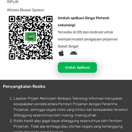
RIPLAY
Whistle Blower System
Unduh aplikasi Singa Fintech
sekarang!
Tersedia di iOS dan Android untuk
mempermudah pengajuan pinjaman
Sobat Singa!
A
A
p
n
p
d
Unduh Aplikasi
l
r
e
o
Penyangkalan Resiko
i
d
Layanan Pinjam Meminjam Berbasis Teknologi Informasi merupakan
kesepakatan perdata antara Pemberi Pinjaman dengan Penerima
Pinjaman, sehingga segala risiko yang timbul dari kesepakatan tersebut
ditanggung sepenuhnya oleh masing-masing pihak.
Risiko kredit atau gagal bayar ditanggung sepenuhnya oleh Pemberi
Pinjaman. Tidak ada lembaga atau otoritas negara yang bertanggung