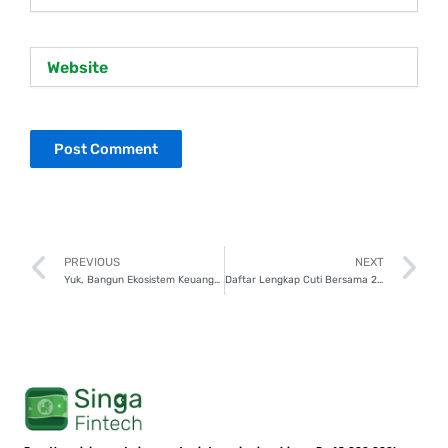
Website
Prev
N
PREVIOUS
NEXT
Yuk, Bangun Ekosistem Keuangan Digital dengan 6 Langkah!
Daftar Lengkap Cuti Bersama 2025