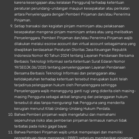
karena kesengajaan atau kelalaian Pengguna) terhadap ketentuan
peraturan perundang-undangan maupun kesepakatan atau perikatan
antara Penyelenggara dengan Pemberi Pinjaman dan/atau Penerima
Pinjaman.
Setiap transaksi dan kegiatan pinjam meminjam atau pelaksanaan
kesepakatan mengenai pinjam meminjam antara atau yang melibatkan
Penyelenggara, Pemberi Pinjaman dan/atau Penerima Pinjaman wajib
dilakukan melalui escrow account dan virtual account sebagaimana yang
diwajibkan berdasarkan Peraturan Otoritas Jasa Keuangan Republik
Indonesia Nomor 40 Tahun 2024 tentang Layanan Pendanaan Bersama
Berbasis Teknologi Informasi serta Ketentuan Surat Edaran Nomor
19/SEOJK.06/2025 tentang penyelenggaraan Layanan Pendanaan
Bersama Berbasis Teknologi Informasi dan pelanggaran atau
ketidakpatuhan terhadap ketentuan tersebut merupakan bukti telah
terjadinya pelanggaran hukum oleh Penyelenggara sehingga
Penyelenggara wajib menanggung ganti rugi yang diderita oleh masing-
masing Pengguna sebagai akibat langsung dari pelanggaran hukum
tersebut di atas tanpa mengurangi hak Pengguna yang menderita
kerugian menurut Kitab Undang-Undang Hukum Perdata.
Bahwa Pemberi pinjaman wajib mengetahui dan memahami
sepenuhnya risiko atas pemberian pinjaman termasuk namun tidak
terbatas pada risiko gagal bayar.
Bahwa Pemberi Pinjaman wajib untuk mempelajari dan memiliki
pengetahuan dasar mengenai LPBBTI sebelum memberikan pinjaman.