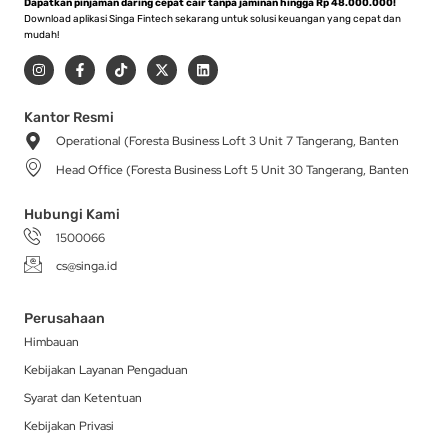
Dapatkan pinjaman daring cepat cair tanpa jaminan hingga Rp 48.000.000!
Download aplikasi Singa Fintech sekarang untuk solusi keuangan yang cepat dan
mudah!
I
F
T
X
L
n
a
i
-
i
s
c
k
t
n
t
e
t
w
k
a
b
o
i
e
Kantor Resmi
g
o
k
t
d
Operational (Foresta Business Loft 3 Unit 7 Tangerang, Banten
r
o
t
i
a
k
e
n
Head Office (Foresta Business Loft 5 Unit 30 Tangerang, Banten
m
-
r
f
Hubungi Kami
1500066
cs@singa.id
Perusahaan
Himbauan
Kebijakan Layanan Pengaduan
Syarat dan Ketentuan
Kebijakan Privasi