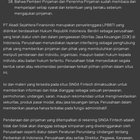
Bahwa Pemberi Pinjaman dan Penerima Pinjaman sudah membaca dan
mempelajari setiap syarat dan ketentuan yang berlaku sebelum
mengajukan pinjaman.
PT Abadi Sejahtera Finansindo merupakan penyelenggara LPBBTI yang
didirikan berdasarkan Hukum Republik Indonesia. Berdiri sebagai perusahaan
yang telah diatur oleh dan dalam pengawasan Otoritas Jasa Keuangan (OJK) di
Indonesia, Perusahaan menyediakan layanan interfacing sebagai penghubung
pihak yang memberikan pinjaman dan pihak yang membutuhkan pinjaman
meliputi pendanaan dari individu, organisasi, maupun badan hukum kepada
individu atau badan hukum tertentu. Perusahaan tidak menyediakan segala
bentuk saran atau rekomendasi pendanaan terkait pilihan-pilihan dalam situs
ini.
Isi dan materi yang tersedia pada situs SINGA Fintech dimaksudkan untuk
memberikan informasi dan tidak dianggap sebagai sebuah penawaran,
permohonan, undangan, saran, maupun rekomendasi untuk menginvestasikan
sekuritas, produk pasar modal, atau jasa keuangan lainya. Perusahaan dalam
memberikan jasanya hanya terbatas pada fungsi administratif.
Pendanaan dan pinjaman yang ditempatkan di rekening SINGA Fintech adalah
tidak dan tidak akan dianggap sebagai simpanan yang diselenggarakan oleh
Perusahaan seperti diatur dalam Peraturan Perundang-Undangan tentang
Perbankan di Indonesia. Perusahaan atau setiap Direktur, Pegawai, Karyawan,