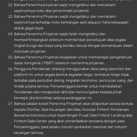
Bahwa Penerima pinjaman wajib mengetahui dan memahami
sepenuhnya risiko atas penerimaan pinjaman.
Bahwa Penerima Pinjaman wajib mengetahui dan memahami
sepenuhnya terhadap risiko kehilangan aset ataupun harta kekayaaan
akibat gagal bayar.
Bahwa Penerima Pinjaman wajib telah mengetahui dan
mempertimbangkan sebelum memberikan persetujuan atas segala
tingkat bunga dan biaya yang berlaku sesuai dengan kemampuan dalam
melunasi pinjaman.
Bahwa Penerima Pinjaman diwajibkan untuk mempelajari pengetahuan
dasar mengenai LPBBTI sebelum menerima pinjaman.
Pengguna Pendanaan dilarang menggunakan dana yang diperoleh dari
platform ini untuk segala bentuk kegiatan ilegal, termasuk tetapi tidak
terbatas pada perjudian daring, kegiatan terorisme, pencucian uang, dan
tindak pidana lainnya. Penyelenggara berhak untuk membatalkan
Pendanaan dan melaporkan aktivitas mencurigakan kepada pihak
berwajib jika terindikasi adanya pelanggaran ini.
Bahwa catatan kredit Penerima Pinjaman akan dilaporkan secara berkala
kepada Otoritas Jasa Keuangan dan/atau Asosiasi Fintech Pendanaan
Bersama Indonesia untuk kepentingan Pusat Data Fintech Lending atau
Fintech Data Center yang akan dimanfaatkan bersama dengan para
Penyelenggara, para pelaku industri perbankan nasional dan industri
keuangan lainnya.