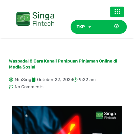
Skip
to
content
TKP
Waspada! 8 Cara Kenali Penipuan Pinjaman Online di
Media Sosial
MinSing
October 22, 2024
9:22 am
No Comments