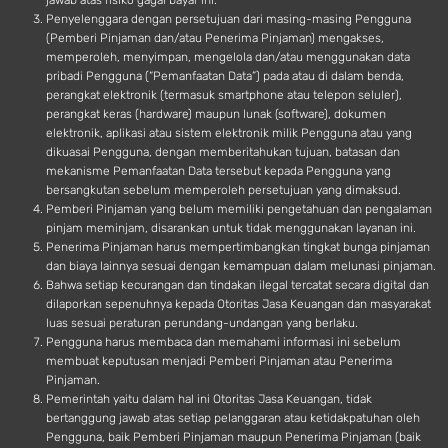
jawab atas risiko gagal bayar ini.
Penyelenggara dengan persetujuan dari masing-masing Pengguna
(Pemberi Pinjaman dan/atau Penerima Pinjaman) mengakses,
memperoleh, menyimpan, mengelola dan/atau menggunakan data
pribadi Pengguna (“Pemanfaatan Data”) pada atau di dalam benda,
perangkat elektronik (termasuk smartphone atau telepon seluler),
perangkat keras (hardware) maupun lunak (software), dokumen
elektronik, aplikasi atau sistem elektronik milik Pengguna atau yang
dikuasai Pengguna, dengan memberitahukan tujuan, batasan dan
mekanisme Pemanfaatan Data tersebut kepada Pengguna yang
bersangkutan sebelum memperoleh persetujuan yang dimaksud.
Pemberi Pinjaman yang belum memiliki pengetahuan dan pengalaman
pinjam meminjam, disarankan untuk tidak menggunakan layanan ini.
Penerima Pinjaman harus mempertimbangkan tingkat bunga pinjaman
dan biaya lainnya sesuai dengan kemampuan dalam melunasi pinjaman.
Bahwa setiap kecurangan dan tindakan ilegal tercatat secara digital dan
dilaporkan sepenuhnya kepada Otoritas Jasa Keuangan dan masyarakat
luas sesuai peraturan perundang-undangan yang berlaku.
Pengguna harus membaca dan memahami informasi ini sebelum
membuat keputusan menjadi Pemberi Pinjaman atau Penerima
Pinjaman.
Pemerintah yaitu dalam hal ini Otoritas Jasa Keuangan, tidak
bertanggung jawab atas setiap pelanggaran atau ketidakpatuhan oleh
Pengguna, baik Pemberi Pinjaman maupun Penerima Pinjaman (baik