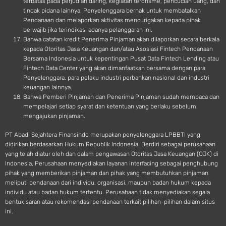
terbatas pada perjudian daring, kegiatan terorisme, pencucian uang, dan
tindak pidana lainnya. Penyelenggara berhak untuk membatalkan
Pendanaan dan melaporkan aktivitas mencurigakan kepada pihak
berwajib jika terindikasi adanya pelanggaran ini.
Bahwa catatan kredit Penerima Pinjaman akan dilaporkan secara berkala
kepada Otoritas Jasa Keuangan dan/atau Asosiasi Fintech Pendanaan
Bersama Indonesia untuk kepentingan Pusat Data Fintech Lending atau
Fintech Data Center yang akan dimanfaatkan bersama dengan para
Penyelenggara, para pelaku industri perbankan nasional dan industri
keuangan lainnya.
Bahwa Pemberi Pinjaman dan Penerima Pinjaman sudah membaca dan
mempelajari setiap syarat dan ketentuan yang berlaku sebelum
mengajukan pinjaman.
PT Abadi Sejahtera Finansindo merupakan penyelenggara LPBBTI yang
didirikan berdasarkan Hukum Republik Indonesia. Berdiri sebagai perusahaan
yang telah diatur oleh dan dalam pengawasan Otoritas Jasa Keuangan (OJK) di
Indonesia, Perusahaan menyediakan layanan interfacing sebagai penghubung
pihak yang memberikan pinjaman dan pihak yang membutuhkan pinjaman
meliputi pendanaan dari individu, organisasi, maupun badan hukum kepada
individu atau badan hukum tertentu. Perusahaan tidak menyediakan segala
bentuk saran atau rekomendasi pendanaan terkait pilihan-pilihan dalam situs
ini.