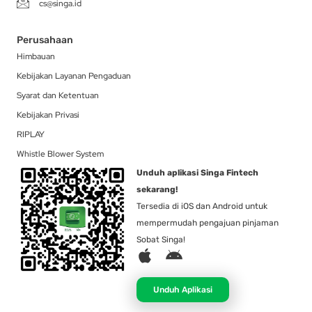
cs@singa.id
Perusahaan
Himbauan
Kebijakan Layanan Pengaduan
Syarat dan Ketentuan
Kebijakan Privasi
RIPLAY
Whistle Blower System
Unduh aplikasi Singa Fintech
sekarang!
Tersedia di iOS dan Android untuk
mempermudah pengajuan pinjaman
Sobat Singa!
A
A
p
n
p
d
Unduh Aplikasi
l
r