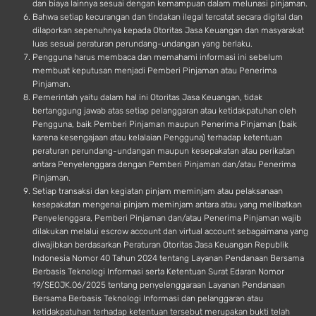
dan biaya lainnya sesuai dengan kemampuan dalam melunasi pinjaman.
Bahwa setiap kecurangan dan tindakan ilegal tercatat secara digital dan
dilaporkan sepenuhnya kepada Otoritas Jasa Keuangan dan masyarakat
luas sesuai peraturan perundang-undangan yang berlaku.
Pengguna harus membaca dan memahami informasi ini sebelum
membuat keputusan menjadi Pemberi Pinjaman atau Penerima
Pinjaman.
Pemerintah yaitu dalam hal ini Otoritas Jasa Keuangan, tidak
bertanggung jawab atas setiap pelanggaran atau ketidakpatuhan oleh
Pengguna, baik Pemberi Pinjaman maupun Penerima Pinjaman (baik
karena kesengajaan atau kelalaian Pengguna) terhadap ketentuan
peraturan perundang-undangan maupun kesepakatan atau perikatan
antara Penyelenggara dengan Pemberi Pinjaman dan/atau Penerima
Pinjaman.
Setiap transaksi dan kegiatan pinjam meminjam atau pelaksanaan
kesepakatan mengenai pinjam meminjam antara atau yang melibatkan
Penyelenggara, Pemberi Pinjaman dan/atau Penerima Pinjaman wajib
dilakukan melalui escrow account dan virtual account sebagaimana yang
diwajibkan berdasarkan Peraturan Otoritas Jasa Keuangan Republik
Indonesia Nomor 40 Tahun 2024 tentang Layanan Pendanaan Bersama
Berbasis Teknologi Informasi serta Ketentuan Surat Edaran Nomor
19/SEOJK.06/2025 tentang penyelenggaraan Layanan Pendanaan
Bersama Berbasis Teknologi Informasi dan pelanggaran atau
ketidakpatuhan terhadap ketentuan tersebut merupakan bukti telah