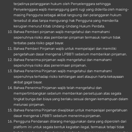
terjadinya pelanggaran hukum oleh Penyelenggara sehingga
Penyelenggara wajib menanggung ganti rugi yang diderita oleh masing-
masing Pengguna sebagai akibat langsung dari pelanggaran hukum
tersebut di atas tanpa mengurangi hak Pengguna yang menderita
kerugian menurut Kitab Undang-Undang Hukum Perdata.
Bahwa Pemberi pinjaman wajib mengetahui dan memahami
sepenuhnya risiko atas pemberian pinjaman termasuk namun tidak
terbatas pada risiko gagal bayar.
Bahwa Pemberi Pinjaman wajib untuk mempelajari dan memiliki
pengetahuan dasar mengenai LPBBTI sebelum memberikan pinjaman.
Bahwa Penerima pinjaman wajib mengetahui dan memahami
sepenuhnya risiko atas penerimaan pinjaman.
Bahwa Penerima Pinjaman wajib mengetahui dan memahami
sepenuhnya terhadap risiko kehilangan aset ataupun harta kekayaaan
akibat gagal bayar.
Bahwa Penerima Pinjaman wajib telah mengetahui dan
mempertimbangkan sebelum memberikan persetujuan atas segala
tingkat bunga dan biaya yang berlaku sesuai dengan kemampuan dalam
melunasi pinjaman.
Bahwa Penerima Pinjaman diwajibkan untuk mempelajari pengetahuan
dasar mengenai LPBBTI sebelum menerima pinjaman.
Pengguna Pendanaan dilarang menggunakan dana yang diperoleh dari
platform ini untuk segala bentuk kegiatan ilegal, termasuk tetapi tidak