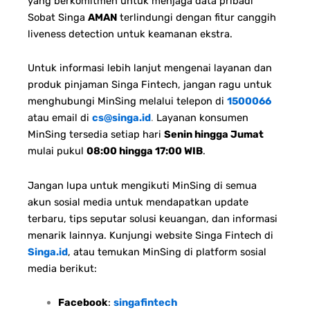
yang berkomitmen untuk menjaga data pribadi
Sobat Singa
AMAN
terlindungi dengan fitur canggih
liveness detection untuk keamanan ekstra.
Untuk informasi lebih lanjut mengenai layanan dan
produk pinjaman Singa Fintech, jangan ragu untuk
menghubungi MinSing melalui telepon di
1500066
atau email di
cs@singa.id
.
Layanan konsumen
MinSing tersedia setiap hari
Senin hingga Jumat
mulai pukul
08:00 hingga 17:00 WIB
.
Jangan lupa untuk mengikuti MinSing di semua
akun sosial media untuk mendapatkan update
terbaru, tips seputar solusi keuangan, dan informasi
menarik lainnya. Kunjungi website Singa Fintech di
Singa.id
, atau temukan MinSing di platform sosial
media berikut:
Facebook
:
singafintech