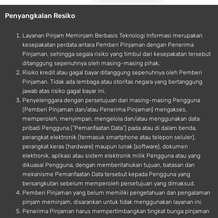
e
o
Penyangkalan Resiko
i
d
Layanan Pinjam Meminjam Berbasis Teknologi Informasi merupakan
kesepakatan perdata antara Pemberi Pinjaman dengan Penerima
Pinjaman, sehingga segala risiko yang timbul dari kesepakatan tersebut
ditanggung sepenuhnya oleh masing-masing pihak.
Risiko kredit atau gagal bayar ditanggung sepenuhnya oleh Pemberi
Pinjaman. Tidak ada lembaga atau otoritas negara yang bertanggung
jawab atas risiko gagal bayar ini.
Penyelenggara dengan persetujuan dari masing-masing Pengguna
(Pemberi Pinjaman dan/atau Penerima Pinjaman) mengakses,
memperoleh, menyimpan, mengelola dan/atau menggunakan data
pribadi Pengguna (“Pemanfaatan Data”) pada atau di dalam benda,
perangkat elektronik (termasuk smartphone atau telepon seluler),
perangkat keras (hardware) maupun lunak (software), dokumen
elektronik, aplikasi atau sistem elektronik milik Pengguna atau yang
dikuasai Pengguna, dengan memberitahukan tujuan, batasan dan
mekanisme Pemanfaatan Data tersebut kepada Pengguna yang
bersangkutan sebelum memperoleh persetujuan yang dimaksud.
Pemberi Pinjaman yang belum memiliki pengetahuan dan pengalaman
pinjam meminjam, disarankan untuk tidak menggunakan layanan ini.
Penerima Pinjaman harus mempertimbangkan tingkat bunga pinjaman