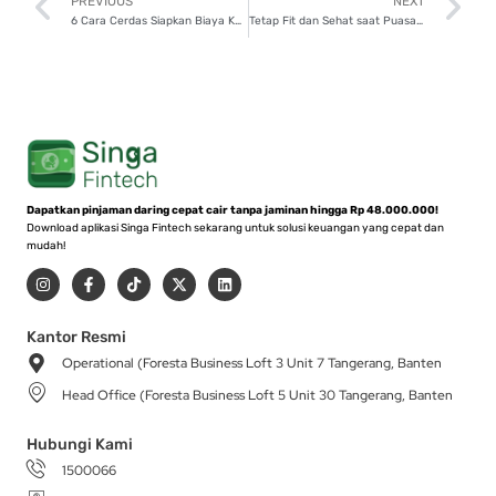
Prev
N
PREVIOUS
NEXT
6 Cara Cerdas Siapkan Biaya Kuliah S2 di Indonesia, Yuk Ikuti!
Tetap Fit dan Sehat saat Puasa? Ini 7 Cara Mudahnya!
Dapatkan pinjaman daring cepat cair tanpa jaminan hingga Rp 48.000.000!
Download aplikasi Singa Fintech sekarang untuk solusi keuangan yang cepat dan
mudah!
I
F
T
X
L
n
a
i
-
i
s
c
k
t
n
t
e
t
w
k
a
b
o
i
e
Kantor Resmi
g
o
k
t
d
Operational (Foresta Business Loft 3 Unit 7 Tangerang, Banten
r
o
t
i
a
k
e
n
Head Office (Foresta Business Loft 5 Unit 30 Tangerang, Banten
m
-
r
f
Hubungi Kami
1500066