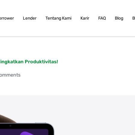
orrower
Lender
Tentang Kami
Karir
FAQ
Blog
B
Tingkatkan Produktivitas!
Comments