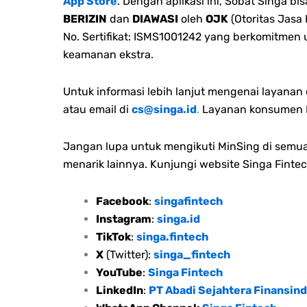
App Store
. Dengan aplikasi ini, Sobat Singa 
BERIZIN
dan
DIAWASI
oleh
OJK
(Otoritas Jasa
No. Sertifikat: ISMS1001242 yang berkomitmen
keamanan ekstra.
Untuk informasi lebih lanjut mengenai layana
atau email di
cs@singa.id
.
Layanan konsumen M
Jangan lupa untuk mengikuti MinSing di semua 
menarik lainnya. Kunjungi website Singa Fintec
Facebook
:
singafintech
Instagram
:
singa.id
TikTok
:
singa.fintech
X
(Twitter):
singa_fintech
YouTube
:
Singa Fintech
LinkedIn
:
PT Abadi Sejahtera Finansind