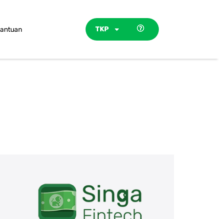
TKP
antuan