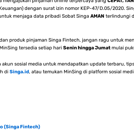
bisa mengajukan pinjaman online terpercaya yang
CEPAT, TA
 Keuangan) dengan surat izin nomor KEP-47/D.05/2020. Singa
 untuk menjaga data pribadi Sobat Singa
AMAN
terlindungi 
n dan produk pinjaman Singa Fintech, jangan ragu untuk me
inSing tersedia setiap hari
Senin hingga Jumat
mulai puk
akun sosial media untuk mendapatkan update terbaru, tips
h di
Singa.id
, atau temukan MinSing di platform sosial medi
o (Singa Fintech)