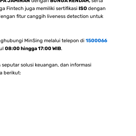
NPA JAMINAN
dengan
BUNGA RENDAH,
serta
 Fintech juga memiliki sertifikasi
ISO
dengan
dengan fitur canggih liveness detection untuk
nghubungi MinSing melalui telepon di
1500066
ul
08:00 hingga 17:00 WIB
.
 seputar solusi keuangan, dan informasi
a berikut: