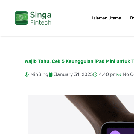
Skip
to
Halaman Utama
B
content
Wajib Tahu, Cek 5 Keunggulan iPad Mini untuk 
MinSing
January 31, 2025
4:40 pm
No 