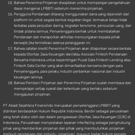
Bahwa Penerima Pinjaman diwajibkan untuk mempelajari pengetahuan
dasar mengenai LPBBTI sebelum menerima pinjaman.
Pengguna Pendanaan dilarang menggunakan dana yang diperoleh dari
platform ini untuk segala bentuk kegiatan ilegal, termasuk tetapi tidak
terbatas pada perjudian daring, kegiatan terorisme, pencucian uang, dan
tindak pidana lainnya. Penyelenggara berhak untuk membatalkan
Pendanaan dan melaporkan aktivitas mencurigakan kepada pihak
berwajib jika terindikasi adanya pelanggaran ini.
Bahwa catatan kredit Penerima Pinjaman akan dilaporkan secara berkala
kepada Otoritas Jasa Keuangan dan/atau Asosiasi Fintech Pendanaan
Bersama Indonesia untuk kepentingan Pusat Data Fintech Lending atau
Fintech Data Center yang akan dimanfaatkan bersama dengan para
Penyelenggara, para pelaku industri perbankan nasional dan industri
keuangan lainnya.
Bahwa Pemberi Pinjaman dan Penerima Pinjaman sudah membaca dan
mempelajari setiap syarat dan ketentuan yang berlaku sebelum
mengajukan pinjaman.
PT Abadi Sejahtera Finansindo merupakan penyelenggara LPBBTI yang
didirikan berdasarkan Hukum Republik Indonesia. Berdiri sebagai perusahaan
yang telah diatur oleh dan dalam pengawasan Otoritas Jasa Keuangan (OJK) di
Indonesia, Perusahaan menyediakan layanan interfacing sebagai penghubung
pihak yang memberikan pinjaman dan pihak yang membutuhkan pinjaman
meliputi pendanaan dari individu, organisasi, maupun badan hukum kepada