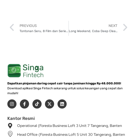
Prev
N
PREVIOUS
NEXT
Tontonan Seru, 8 Film dan Series Terbaru Netflix di Februari 2025
Long Weekend, Coba Deep Cleanse Kulit di 4 Korean Spa Jakarta
Dapatkan pinjaman daring cepat cair tanpa jaminan hingga Rp 48.000.000!
Download aplikasi Singa Fintech sekarang untuk solusi keuangan yang cepat dan
mudah!
I
F
T
X
L
n
a
i
-
i
s
c
k
t
n
t
e
t
w
k
a
b
o
i
e
Kantor Resmi
g
o
k
t
d
Operational (Foresta Business Loft 3 Unit 7 Tangerang, Banten
r
o
t
i
a
k
e
n
Head Office (Foresta Business Loft 5 Unit 30 Tangerang, Banten
m
-
r