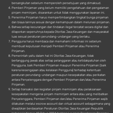
bersangkutan sebelum memperoleh persetujuan yang dimaksud.
Pemberi Pinjaman yang belum memiliki pengetahuan dan pengalaman
pinjam meminjam, disarankan untuk tidak menggunakan layanan ini.
Penerima Pinjaman harus mempertimbangkan tingkat bunga pinjaman
dan biaya lainnya sesuai dengan kemampuan dalam melunasi pinjaman.
Bahwa setiap kecurangan dan tindakan ilegal tercatat secara digital dan
dilaporkan sepenuhnya kepada Otoritas Jasa Keuangan dan masyarakat
luas sesuai peraturan perundang-undangan yang berlaku.
Pengguna harus membaca dan memahami informasi ini sebelum
membuat keputusan menjadi Pemberi Pinjaman atau Penerima
Pinjaman.
Pemerintah yaitu dalam hal ini Otoritas Jasa Keuangan, tidak
bertanggung jawab atas setiap pelanggaran atau ketidakpatuhan oleh
Pengguna, baik Pemberi Pinjaman maupun Penerima Pinjaman (baik
karena kesengajaan atau kelalaian Pengguna) terhadap ketentuan
peraturan perundang-undangan maupun kesepakatan atau perikatan
antara Penyelenggara dengan Pemberi Pinjaman dan/atau Penerima
Pinjaman.
Setiap transaksi dan kegiatan pinjam meminjam atau pelaksanaan
kesepakatan mengenai pinjam meminjam antara atau yang melibatkan
Penyelenggara, Pemberi Pinjaman dan/atau Penerima Pinjaman wajib
dilakukan melalui escrow account dan virtual account sebagaimana yang
diwajibkan berdasarkan Peraturan Otoritas Jasa Keuangan Republik