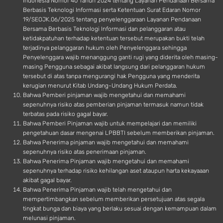
Indonesia Nomor 40 Tahun 2024 tentang Layanan Pendanaan Bersama
Berbasis Teknologi Informasi serta Ketentuan Surat Edaran Nomor
19/SEOJK.06/2025 tentang penyelenggaraan Layanan Pendanaan
Bersama Berbasis Teknologi Informasi dan pelanggaran atau
ketidakpatuhan terhadap ketentuan tersebut merupakan bukti telah
terjadinya pelanggaran hukum oleh Penyelenggara sehingga
Penyelenggara wajib menanggung ganti rugi yang diderita oleh masing-
masing Pengguna sebagai akibat langsung dari pelanggaran hukum
tersebut di atas tanpa mengurangi hak Pengguna yang menderita
kerugian menurut Kitab Undang-Undang Hukum Perdata.
Bahwa Pemberi pinjaman wajib mengetahui dan memahami
sepenuhnya risiko atas pemberian pinjaman termasuk namun tidak
terbatas pada risiko gagal bayar.
Bahwa Pemberi Pinjaman wajib untuk mempelajari dan memiliki
pengetahuan dasar mengenai LPBBTI sebelum memberikan pinjaman.
Bahwa Penerima pinjaman wajib mengetahui dan memahami
sepenuhnya risiko atas penerimaan pinjaman.
Bahwa Penerima Pinjaman wajib mengetahui dan memahami
sepenuhnya terhadap risiko kehilangan aset ataupun harta kekayaaan
akibat gagal bayar.
Bahwa Penerima Pinjaman wajib telah mengetahui dan
mempertimbangkan sebelum memberikan persetujuan atas segala
tingkat bunga dan biaya yang berlaku sesuai dengan kemampuan dalam
melunasi pinjaman.