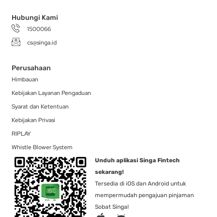
f
Hubungi Kami
1500066
cs@singa.id
Perusahaan
Himbauan
Kebijakan Layanan Pengaduan
Syarat dan Ketentuan
Kebijakan Privasi
RIPLAY
Whistle Blower System
Unduh aplikasi Singa Fintech
sekarang!
Tersedia di iOS dan Android untuk
mempermudah pengajuan pinjaman
Sobat Singa!