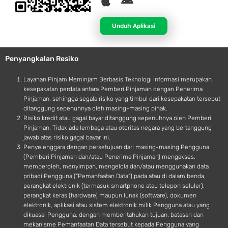
A
A
p
n
p
d
Unduh Aplikasi
l
r
e
o
Penyangkalan Resiko
i
d
Layanan Pinjam Meminjam Berbasis Teknologi Informasi merupakan
kesepakatan perdata antara Pemberi Pinjaman dengan Penerima
Pinjaman, sehingga segala risiko yang timbul dari kesepakatan tersebut
ditanggung sepenuhnya oleh masing-masing pihak.
Risiko kredit atau gagal bayar ditanggung sepenuhnya oleh Pemberi
Pinjaman. Tidak ada lembaga atau otoritas negara yang bertanggung
jawab atas risiko gagal bayar ini.
Penyelenggara dengan persetujuan dari masing-masing Pengguna
(Pemberi Pinjaman dan/atau Penerima Pinjaman) mengakses,
memperoleh, menyimpan, mengelola dan/atau menggunakan data
pribadi Pengguna (“Pemanfaatan Data”) pada atau di dalam benda,
perangkat elektronik (termasuk smartphone atau telepon seluler),
perangkat keras (hardware) maupun lunak (software), dokumen
elektronik, aplikasi atau sistem elektronik milik Pengguna atau yang
dikuasai Pengguna, dengan memberitahukan tujuan, batasan dan
mekanisme Pemanfaatan Data tersebut kepada Pengguna yang