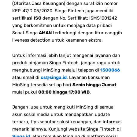
(Otoritas Jasa Keuangan) dengan surat izin nomor
KEP-47/D.05/2020. Singa Fintech juga memiliki
sertifikasi
ISO
dengan No. Sertifikat: ISMS1001242
yang berkomitmen untuk menjaga data pribadi
Sobat Singa
AMAN
terlindungi dengan fitur canggih
liveness detection untuk keamanan ekstra.
Untuk informasi lebih lanjut mengenai layanan dan
produk pinjaman Singa Fintech, jangan ragu untuk
menghubungi MinSing melalui telepon di
1500066
atau email di
cs@singa.id
.
Layanan konsumen
MinSing tersedia setiap hari
Senin hingga Jumat
mulai pukul
08:00 hingga 17:00 WIB
.
Jangan lupa untuk mengikuti MinSing di semua
akun sosial media untuk mendapatkan update
terbaru, tips seputar solusi keuangan, dan informasi
menarik lainnya. Kunjungi website Singa Fintech di
Singa.id
, atau temukan MinSing di platform sosial