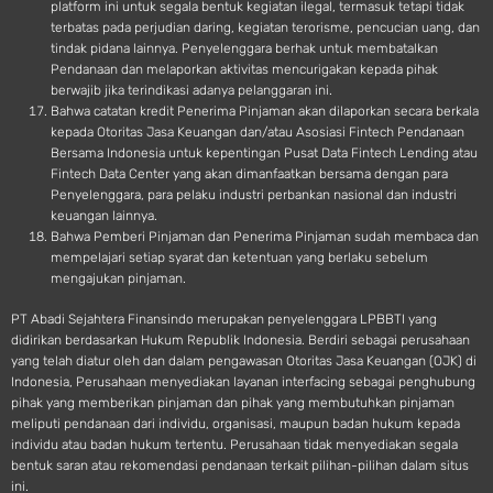
platform ini untuk segala bentuk kegiatan ilegal, termasuk tetapi tidak
terbatas pada perjudian daring, kegiatan terorisme, pencucian uang, dan
tindak pidana lainnya. Penyelenggara berhak untuk membatalkan
Pendanaan dan melaporkan aktivitas mencurigakan kepada pihak
berwajib jika terindikasi adanya pelanggaran ini.
Bahwa catatan kredit Penerima Pinjaman akan dilaporkan secara berkala
kepada Otoritas Jasa Keuangan dan/atau Asosiasi Fintech Pendanaan
Bersama Indonesia untuk kepentingan Pusat Data Fintech Lending atau
Fintech Data Center yang akan dimanfaatkan bersama dengan para
Penyelenggara, para pelaku industri perbankan nasional dan industri
keuangan lainnya.
Bahwa Pemberi Pinjaman dan Penerima Pinjaman sudah membaca dan
mempelajari setiap syarat dan ketentuan yang berlaku sebelum
mengajukan pinjaman.
PT Abadi Sejahtera Finansindo merupakan penyelenggara LPBBTI yang
didirikan berdasarkan Hukum Republik Indonesia. Berdiri sebagai perusahaan
yang telah diatur oleh dan dalam pengawasan Otoritas Jasa Keuangan (OJK) di
Indonesia, Perusahaan menyediakan layanan interfacing sebagai penghubung
pihak yang memberikan pinjaman dan pihak yang membutuhkan pinjaman
meliputi pendanaan dari individu, organisasi, maupun badan hukum kepada
individu atau badan hukum tertentu. Perusahaan tidak menyediakan segala
bentuk saran atau rekomendasi pendanaan terkait pilihan-pilihan dalam situs
ini.