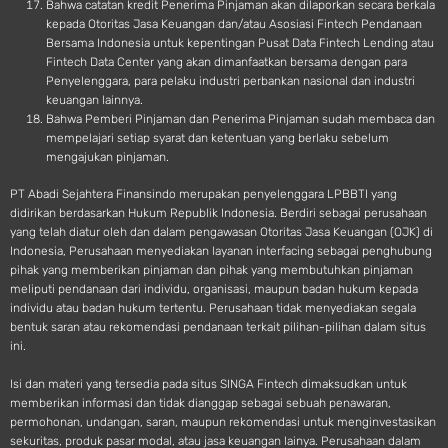
Bahwa catatan kredit Penerima Pinjaman akan dilaporkan secara berkala
kepada Otoritas Jasa Keuangan dan/atau Asosiasi Fintech Pendanaan
Bersama Indonesia untuk kepentingan Pusat Data Fintech Lending atau
Fintech Data Center yang akan dimanfaatkan bersama dengan para
Penyelenggara, para pelaku industri perbankan nasional dan industri
keuangan lainnya.
Bahwa Pemberi Pinjaman dan Penerima Pinjaman sudah membaca dan
mempelajari setiap syarat dan ketentuan yang berlaku sebelum
mengajukan pinjaman.
PT Abadi Sejahtera Finansindo merupakan penyelenggara LPBBTI yang
didirikan berdasarkan Hukum Republik Indonesia. Berdiri sebagai perusahaan
yang telah diatur oleh dan dalam pengawasan Otoritas Jasa Keuangan (OJK) di
Indonesia, Perusahaan menyediakan layanan interfacing sebagai penghubung
pihak yang memberikan pinjaman dan pihak yang membutuhkan pinjaman
meliputi pendanaan dari individu, organisasi, maupun badan hukum kepada
individu atau badan hukum tertentu. Perusahaan tidak menyediakan segala
bentuk saran atau rekomendasi pendanaan terkait pilihan-pilihan dalam situs
ini.
Isi dan materi yang tersedia pada situs SINGA Fintech dimaksudkan untuk
memberikan informasi dan tidak dianggap sebagai sebuah penawaran,
permohonan, undangan, saran, maupun rekomendasi untuk menginvestasikan
sekuritas, produk pasar modal, atau jasa keuangan lainya. Perusahaan dalam