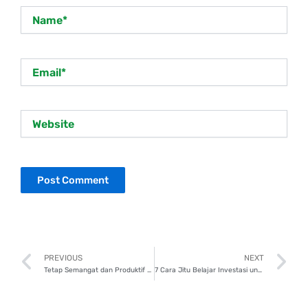
Name*
Email*
Website
Prev
N
PREVIOUS
NEXT
Tetap Semangat dan Produktif Saat Puasa, Yuk Terapkan 7 Cara Ini!
7 Cara Jitu Belajar Investasi untuk Wujudkan Tujuan Finansial