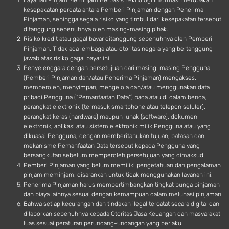
Layanan Pinjam Meminjam Berbasis Teknologi Informasi merupakan
kesepakatan perdata antara Pemberi Pinjaman dengan Penerima
Pinjaman, sehingga segala risiko yang timbul dari kesepakatan tersebut
ditanggung sepenuhnya oleh masing-masing pihak.
Risiko kredit atau gagal bayar ditanggung sepenuhnya oleh Pemberi
Pinjaman. Tidak ada lembaga atau otoritas negara yang bertanggung
jawab atas risiko gagal bayar ini.
Penyelenggara dengan persetujuan dari masing-masing Pengguna
(Pemberi Pinjaman dan/atau Penerima Pinjaman) mengakses,
memperoleh, menyimpan, mengelola dan/atau menggunakan data
pribadi Pengguna (“Pemanfaatan Data”) pada atau di dalam benda,
perangkat elektronik (termasuk smartphone atau telepon seluler),
perangkat keras (hardware) maupun lunak (software), dokumen
elektronik, aplikasi atau sistem elektronik milik Pengguna atau yang
dikuasai Pengguna, dengan memberitahukan tujuan, batasan dan
mekanisme Pemanfaatan Data tersebut kepada Pengguna yang
bersangkutan sebelum memperoleh persetujuan yang dimaksud.
Pemberi Pinjaman yang belum memiliki pengetahuan dan pengalaman
pinjam meminjam, disarankan untuk tidak menggunakan layanan ini.
Penerima Pinjaman harus mempertimbangkan tingkat bunga pinjaman
dan biaya lainnya sesuai dengan kemampuan dalam melunasi pinjaman.
Bahwa setiap kecurangan dan tindakan ilegal tercatat secara digital dan
dilaporkan sepenuhnya kepada Otoritas Jasa Keuangan dan masyarakat
luas sesuai peraturan perundang-undangan yang berlaku.