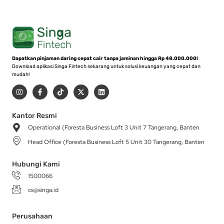
Dapatkan pinjaman daring cepat cair tanpa jaminan hingga Rp 48.000.000!
Download aplikasi Singa Fintech sekarang untuk solusi keuangan yang cepat dan
mudah!
I
F
T
X
L
n
a
i
-
i
s
c
k
t
n
t
e
t
w
k
a
b
o
i
e
Kantor Resmi
g
o
k
t
d
Operational (Foresta Business Loft 3 Unit 7 Tangerang, Banten
r
o
t
i
a
k
e
n
Head Office (Foresta Business Loft 5 Unit 30 Tangerang, Banten
m
-
r
f
Hubungi Kami
1500066
cs@singa.id
Perusahaan