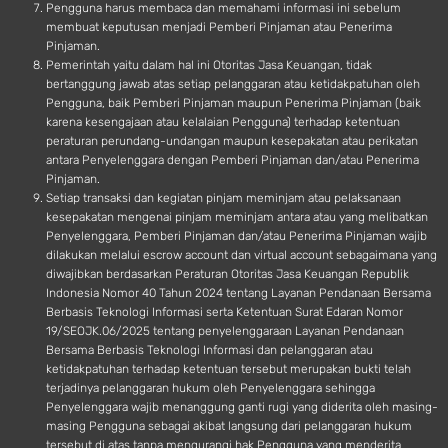
Pengguna harus membaca dan memahami informasi ini sebelum
membuat keputusan menjadi Pemberi Pinjaman atau Penerima
Pinjaman.
Pemerintah yaitu dalam hal ini Otoritas Jasa Keuangan, tidak
bertanggung jawab atas setiap pelanggaran atau ketidakpatuhan oleh
Pengguna, baik Pemberi Pinjaman maupun Penerima Pinjaman (baik
karena kesengajaan atau kelalaian Pengguna) terhadap ketentuan
peraturan perundang-undangan maupun kesepakatan atau perikatan
antara Penyelenggara dengan Pemberi Pinjaman dan/atau Penerima
Pinjaman.
Setiap transaksi dan kegiatan pinjam meminjam atau pelaksanaan
kesepakatan mengenai pinjam meminjam antara atau yang melibatkan
Penyelenggara, Pemberi Pinjaman dan/atau Penerima Pinjaman wajib
dilakukan melalui escrow account dan virtual account sebagaimana yang
diwajibkan berdasarkan Peraturan Otoritas Jasa Keuangan Republik
Indonesia Nomor 40 Tahun 2024 tentang Layanan Pendanaan Bersama
Berbasis Teknologi Informasi serta Ketentuan Surat Edaran Nomor
19/SEOJK.06/2025 tentang penyelenggaraan Layanan Pendanaan
Bersama Berbasis Teknologi Informasi dan pelanggaran atau
ketidakpatuhan terhadap ketentuan tersebut merupakan bukti telah
terjadinya pelanggaran hukum oleh Penyelenggara sehingga
Penyelenggara wajib menanggung ganti rugi yang diderita oleh masing-
masing Pengguna sebagai akibat langsung dari pelanggaran hukum
tersebut di atas tanpa mengurangi hak Pengguna yang menderita