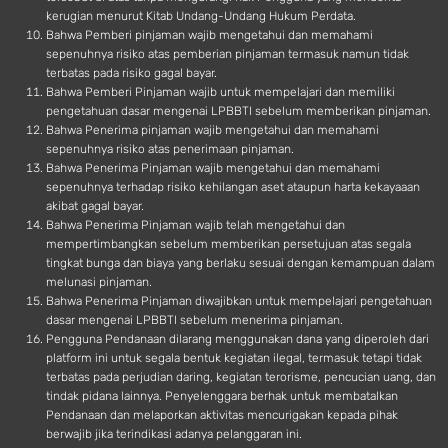
kerugian menurut Kitab Undang-Undang Hukum Perdata.
Bahwa Pemberi pinjaman wajib mengetahui dan memahami
sepenuhnya risiko atas pemberian pinjaman termasuk namun tidak
terbatas pada risiko gagal bayar.
Bahwa Pemberi Pinjaman wajib untuk mempelajari dan memiliki
pengetahuan dasar mengenai LPBBTI sebelum memberikan pinjaman.
Bahwa Penerima pinjaman wajib mengetahui dan memahami
sepenuhnya risiko atas penerimaan pinjaman.
Bahwa Penerima Pinjaman wajib mengetahui dan memahami
sepenuhnya terhadap risiko kehilangan aset ataupun harta kekayaaan
akibat gagal bayar.
Bahwa Penerima Pinjaman wajib telah mengetahui dan
mempertimbangkan sebelum memberikan persetujuan atas segala
tingkat bunga dan biaya yang berlaku sesuai dengan kemampuan dalam
melunasi pinjaman.
Bahwa Penerima Pinjaman diwajibkan untuk mempelajari pengetahuan
dasar mengenai LPBBTI sebelum menerima pinjaman.
Pengguna Pendanaan dilarang menggunakan dana yang diperoleh dari
platform ini untuk segala bentuk kegiatan ilegal, termasuk tetapi tidak
terbatas pada perjudian daring, kegiatan terorisme, pencucian uang, dan
tindak pidana lainnya. Penyelenggara berhak untuk membatalkan
Pendanaan dan melaporkan aktivitas mencurigakan kepada pihak
berwajib jika terindikasi adanya pelanggaran ini.