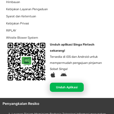
Himbauan
Kebijakan Layanan Pengaduan
Syarat dan Ketentuan
Kebijakan Privasi
RIPLAY
Whistle Blower System
Unduh aplikasi Singa Fintech
sekarang!
Tersedia di iOS dan Android untuk
mempermudah pengajuan pinjaman
Sobat Singa!
A
A
p
n
p
d
Unduh Aplikasi
l
r
e
o
Penyangkalan Resiko
i
d