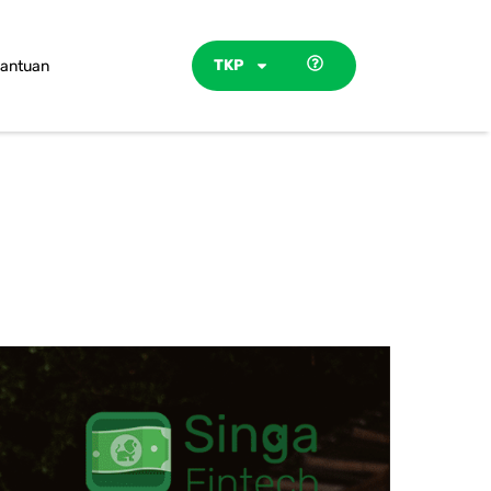
TKP
antuan