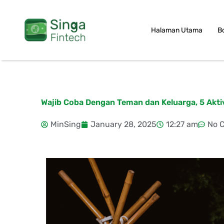
Skip
to
Halaman Utama
B
content
Wajib Coba Dengan Teman dan Keluarga, 5 Aktiv
MinSing
January 28, 2025
12:27 am
No 