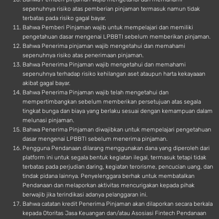
sepenuhnya risiko atas pemberian pinjaman termasuk namun tidak
terbatas pada risiko gagal bayar.
Bahwa Pemberi Pinjaman wajib untuk mempelajari dan memiliki
pengetahuan dasar mengenai LPBBTI sebelum memberikan pinjaman.
Bahwa Penerima pinjaman wajib mengetahui dan memahami
sepenuhnya risiko atas penerimaan pinjaman.
Bahwa Penerima Pinjaman wajib mengetahui dan memahami
sepenuhnya terhadap risiko kehilangan aset ataupun harta kekayaaan
akibat gagal bayar.
Bahwa Penerima Pinjaman wajib telah mengetahui dan
mempertimbangkan sebelum memberikan persetujuan atas segala
tingkat bunga dan biaya yang berlaku sesuai dengan kemampuan dalam
melunasi pinjaman.
Bahwa Penerima Pinjaman diwajibkan untuk mempelajari pengetahuan
dasar mengenai LPBBTI sebelum menerima pinjaman.
Pengguna Pendanaan dilarang menggunakan dana yang diperoleh dari
platform ini untuk segala bentuk kegiatan ilegal, termasuk tetapi tidak
terbatas pada perjudian daring, kegiatan terorisme, pencucian uang, dan
tindak pidana lainnya. Penyelenggara berhak untuk membatalkan
Pendanaan dan melaporkan aktivitas mencurigakan kepada pihak
berwajib jika terindikasi adanya pelanggaran ini.
Bahwa catatan kredit Penerima Pinjaman akan dilaporkan secara berkala
kepada Otoritas Jasa Keuangan dan/atau Asosiasi Fintech Pendanaan