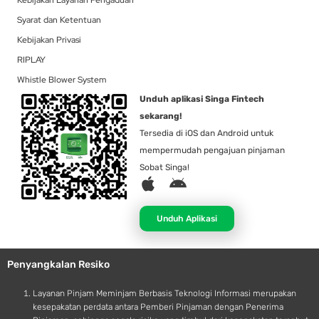
Kebijakan Layanan Pengaduan
Syarat dan Ketentuan
Kebijakan Privasi
RIPLAY
Whistle Blower System
Unduh aplikasi Singa Fintech
sekarang!
Tersedia di iOS dan Android untuk
mempermudah pengajuan pinjaman
Sobat Singa!
A
A
p
n
p
d
Unduh Aplikasi
l
r
e
o
Penyangkalan Resiko
i
d
Layanan Pinjam Meminjam Berbasis Teknologi Informasi merupakan
kesepakatan perdata antara Pemberi Pinjaman dengan Penerima