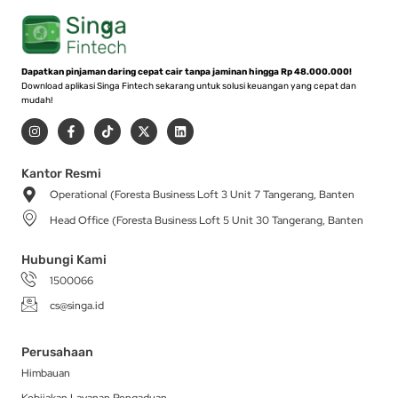
Dapatkan pinjaman daring cepat cair tanpa jaminan hingga Rp 48.000.000!
Download aplikasi Singa Fintech sekarang untuk solusi keuangan yang cepat dan
mudah!
I
F
T
X
L
n
a
i
-
i
s
c
k
t
n
t
e
t
w
k
a
b
o
i
e
Kantor Resmi
g
o
k
t
d
Operational (Foresta Business Loft 3 Unit 7 Tangerang, Banten
r
o
t
i
a
k
e
n
Head Office (Foresta Business Loft 5 Unit 30 Tangerang, Banten
m
-
r
f
Hubungi Kami
1500066
cs@singa.id
Perusahaan
Himbauan