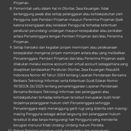
Pinjaman.
Pemerintah yaitu dalam hal ini Otoritas Jasa Keuangan, tidak
bertanggung jawab atas setiap pelanggaran atau ketidakpatuhan oleh
Pengguna, baik Pemberi Pinjaman maupun Penerima Pinjaman (baik
karena kesengajaan atau kelalaian Pengguna) terhadap ketentuan
peraturan perundang-undangan maupun kesepakatan atau perikatan
antara Penyelenggara dengan Pemberi Pinjaman dan/atau Penerima
Pinjaman.
Setiap transaksi dan kegiatan pinjam meminjam atau pelaksanaan
kesepakatan mengenai pinjam meminjam antara atau yang melibatkan
Penyelenggara, Pemberi Pinjaman dan/atau Penerima Pinjaman wajib
dilakukan melalui escrow account dan virtual account sebagaimana yang
diwajibkan berdasarkan Peraturan Otoritas Jasa Keuangan Republik
Indonesia Nomor 40 Tahun 2024 tentang Layanan Pendanaan Bersama
Berbasis Teknologi Informasi serta Ketentuan Surat Edaran Nomor
19/SEOJK.06/2025 tentang penyelenggaraan Layanan Pendanaan
Bersama Berbasis Teknologi Informasi dan pelanggaran atau
ketidakpatuhan terhadap ketentuan tersebut merupakan bukti telah
terjadinya pelanggaran hukum oleh Penyelenggara sehingga
Penyelenggara wajib menanggung ganti rugi yang diderita oleh masing-
masing Pengguna sebagai akibat langsung dari pelanggaran hukum
tersebut di atas tanpa mengurangi hak Pengguna yang menderita
kerugian menurut Kitab Undang-Undang Hukum Perdata.
Bahwa Pemberi pinjaman wajib mengetahui dan memahami