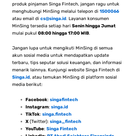
produk pinjaman Singa Fintech, jangan ragu untuk
menghubungi MinSing melalui telepon di
1500066
atau email di
cs@singa.id
.
Layanan konsumen
MinSing tersedia setiap hari
Senin hingga Jumat
mulai pukul
08:00 hingga 17:00 WIB
.
Jangan lupa untuk mengikuti MinSing di semua
akun sosial media untuk mendapatkan update
terbaru, tips seputar solusi keuangan, dan informasi
menarik lainnya. Kunjungi website Singa Fintech di
Singa.id
, atau temukan MinSing di platform sosial
media berikut:
Facebook
:
singafintech
Instagram
:
singa.id
TikTok
:
singa.fintech
X
(Twitter):
singa_fintech
YouTube
:
Singa Fintech
LinkedIn
:
PT Abadi Sejahtera Finansindo