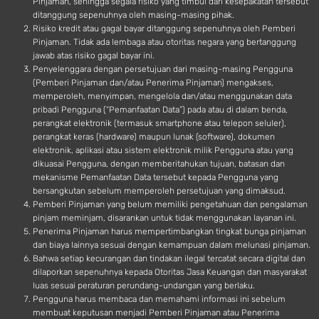
Pinjaman, sehingga segala risiko yang timbul dari kesepakatan tersebut
ditanggung sepenuhnya oleh masing-masing pihak.
Risiko kredit atau gagal bayar ditanggung sepenuhnya oleh Pemberi
Pinjaman. Tidak ada lembaga atau otoritas negara yang bertanggung
jawab atas risiko gagal bayar ini.
Penyelenggara dengan persetujuan dari masing-masing Pengguna
(Pemberi Pinjaman dan/atau Penerima Pinjaman) mengakses,
memperoleh, menyimpan, mengelola dan/atau menggunakan data
pribadi Pengguna (“Pemanfaatan Data”) pada atau di dalam benda,
perangkat elektronik (termasuk smartphone atau telepon seluler),
perangkat keras (hardware) maupun lunak (software), dokumen
elektronik, aplikasi atau sistem elektronik milik Pengguna atau yang
dikuasai Pengguna, dengan memberitahukan tujuan, batasan dan
mekanisme Pemanfaatan Data tersebut kepada Pengguna yang
bersangkutan sebelum memperoleh persetujuan yang dimaksud.
Pemberi Pinjaman yang belum memiliki pengetahuan dan pengalaman
pinjam meminjam, disarankan untuk tidak menggunakan layanan ini.
Penerima Pinjaman harus mempertimbangkan tingkat bunga pinjaman
dan biaya lainnya sesuai dengan kemampuan dalam melunasi pinjaman.
Bahwa setiap kecurangan dan tindakan ilegal tercatat secara digital dan
dilaporkan sepenuhnya kepada Otoritas Jasa Keuangan dan masyarakat
luas sesuai peraturan perundang-undangan yang berlaku.
Pengguna harus membaca dan memahami informasi ini sebelum
membuat keputusan menjadi Pemberi Pinjaman atau Penerima