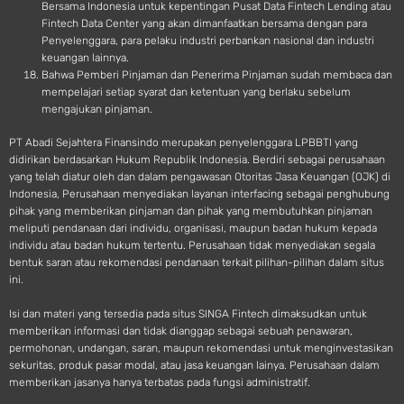
Bersama Indonesia untuk kepentingan Pusat Data Fintech Lending atau
Fintech Data Center yang akan dimanfaatkan bersama dengan para
Penyelenggara, para pelaku industri perbankan nasional dan industri
keuangan lainnya.
Bahwa Pemberi Pinjaman dan Penerima Pinjaman sudah membaca dan
mempelajari setiap syarat dan ketentuan yang berlaku sebelum
mengajukan pinjaman.
PT Abadi Sejahtera Finansindo merupakan penyelenggara LPBBTI yang
didirikan berdasarkan Hukum Republik Indonesia. Berdiri sebagai perusahaan
yang telah diatur oleh dan dalam pengawasan Otoritas Jasa Keuangan (OJK) di
Indonesia, Perusahaan menyediakan layanan interfacing sebagai penghubung
pihak yang memberikan pinjaman dan pihak yang membutuhkan pinjaman
meliputi pendanaan dari individu, organisasi, maupun badan hukum kepada
individu atau badan hukum tertentu. Perusahaan tidak menyediakan segala
bentuk saran atau rekomendasi pendanaan terkait pilihan-pilihan dalam situs
ini.
Isi dan materi yang tersedia pada situs SINGA Fintech dimaksudkan untuk
memberikan informasi dan tidak dianggap sebagai sebuah penawaran,
permohonan, undangan, saran, maupun rekomendasi untuk menginvestasikan
sekuritas, produk pasar modal, atau jasa keuangan lainya. Perusahaan dalam
memberikan jasanya hanya terbatas pada fungsi administratif.