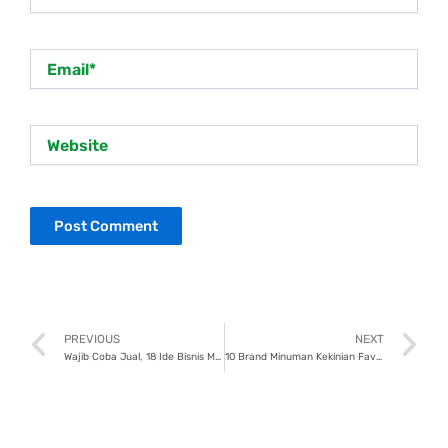
Email*
Website
Prev
N
PREVIOUS
NEXT
Wajib Coba Jual, 18 Ide Bisnis Makanan Kekinian
10 Brand Minuman Kekinian Favorit, Sudah Coba?