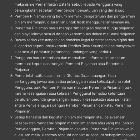
mekanisme Pemanfaatan Data tersebut kepada Pengguna yang
bersangkutan sebelum memperoleh persetujuan yang dimaksud.
Pemberi Pinjaman yang belum memiliki pengetahuan dan pengalaman
pinjam meminjam, disarankan untuk tidak menggunakan layanan ini.
Penerima Pinjaman harus mempertimbangkan tingkat bunga pinjaman
dan biaya lainnya sesuai dengan kemampuan dalam melunasi pinjaman.
Bahwa setiap kecurangan dan tindakan ilegal tercatat secara digital dan
dilaporkan sepenuhnya kepada Otoritas Jasa Keuangan dan masyarakat
luas sesuai peraturan perundang-undangan yang berlaku.
Pengguna harus membaca dan memahami informasi ini sebelum
membuat keputusan menjadi Pemberi Pinjaman atau Penerima
Pinjaman.
Pemerintah yaitu dalam hal ini Otoritas Jasa Keuangan, tidak
bertanggung jawab atas setiap pelanggaran atau ketidakpatuhan oleh
Pengguna, baik Pemberi Pinjaman maupun Penerima Pinjaman (baik
karena kesengajaan atau kelalaian Pengguna) terhadap ketentuan
peraturan perundang-undangan maupun kesepakatan atau perikatan
antara Penyelenggara dengan Pemberi Pinjaman dan/atau Penerima
Pinjaman.
Setiap transaksi dan kegiatan pinjam meminjam atau pelaksanaan
kesepakatan mengenai pinjam meminjam antara atau yang melibatkan
Penyelenggara, Pemberi Pinjaman dan/atau Penerima Pinjaman wajib
dilakukan melalui escrow account dan virtual account sebagaimana yang