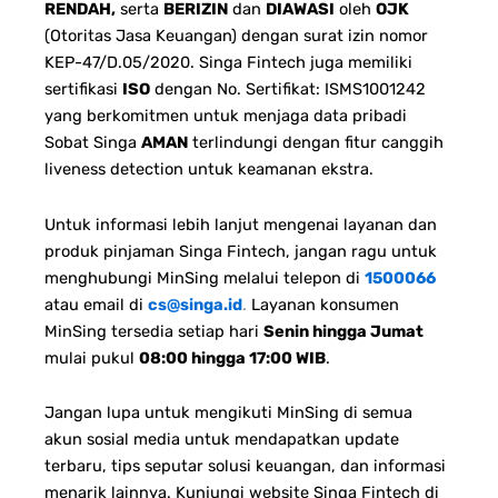
RENDAH,
serta
BERIZIN
dan
DIAWASI
oleh
OJK
(Otoritas Jasa Keuangan) dengan surat izin nomor
KEP-47/D.05/2020. Singa Fintech juga memiliki
sertifikasi
ISO
dengan No. Sertifikat: ISMS1001242
yang berkomitmen untuk menjaga data pribadi
Sobat Singa
AMAN
terlindungi dengan fitur canggih
liveness detection untuk keamanan ekstra.
Untuk informasi lebih lanjut mengenai layanan dan
produk pinjaman Singa Fintech, jangan ragu untuk
menghubungi MinSing melalui telepon di
1500066
atau email di
cs@singa.id
.
Layanan konsumen
MinSing tersedia setiap hari
Senin hingga Jumat
mulai pukul
08:00 hingga 17:00 WIB
.
Jangan lupa untuk mengikuti MinSing di semua
akun sosial media untuk mendapatkan update
terbaru, tips seputar solusi keuangan, dan informasi
menarik lainnya. Kunjungi website Singa Fintech di