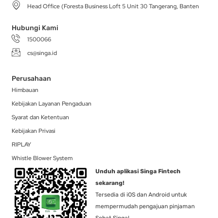
a
k
e
n
Head Office (Foresta Business Loft 5 Unit 30 Tangerang, Banten
m
-
r
f
Hubungi Kami
1500066
cs@singa.id
Perusahaan
Himbauan
Kebijakan Layanan Pengaduan
Syarat dan Ketentuan
Kebijakan Privasi
RIPLAY
Whistle Blower System
Unduh aplikasi Singa Fintech
sekarang!
Tersedia di iOS dan Android untuk
mempermudah pengajuan pinjaman