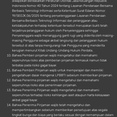
diwajibkan berdasarkan Peraturan Otoritas Jasa Keuangan Republik
Indonesia Nomor 40 Tahun 2024 tentang Layanan Pendanaan Bersama
Berbasis Teknologi Informasi serta Ketentuan Surat Edaran Nomor
19/SEOJK.06/2025 tentang penyelenggaraan Layanan Pendanaan
Bersama Berbasis Teknologi Informasi dan pelanggaran atau
ketidakpatuhan terhadap ketentuan tersebut merupakan bukti telah
terjadinya pelanggaran hukum oleh Penyelenggara sehingga
Penyelenggara wajib menanggung ganti rugi yang diderita oleh masing-
masing Pengguna sebagai akibat langsung dari pelanggaran hukum
tersebut di atas tanpa mengurangi hak Pengguna yang menderita
kerugian menurut Kitab Undang-Undang Hukum Perdata.
Bahwa Pemberi pinjaman wajib mengetahui dan memahami
sepenuhnya risiko atas pemberian pinjaman termasuk namun tidak
terbatas pada risiko gagal bayar.
Bahwa Pemberi Pinjaman wajib untuk mempelajari dan memiliki
pengetahuan dasar mengenai LPBBTI sebelum memberikan pinjaman.
Bahwa Penerima pinjaman wajib mengetahui dan memahami
sepenuhnya risiko atas penerimaan pinjaman.
Bahwa Penerima Pinjaman wajib mengetahui dan memahami
sepenuhnya terhadap risiko kehilangan aset ataupun harta kekayaaan
akibat gagal bayar.
Bahwa Penerima Pinjaman wajib telah mengetahui dan
mempertimbangkan sebelum memberikan persetujuan atas segala
tingkat bunga dan biaya yang berlaku sesuai dengan kemampuan dalam