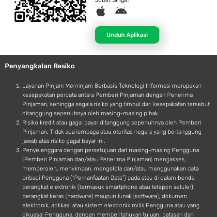
Sobat Singa!
A
A
p
n
p
d
Unduh Aplikasi
l
r
e
o
Penyangkalan Resiko
i
d
Layanan Pinjam Meminjam Berbasis Teknologi Informasi merupakan
kesepakatan perdata antara Pemberi Pinjaman dengan Penerima
Pinjaman, sehingga segala risiko yang timbul dari kesepakatan tersebut
ditanggung sepenuhnya oleh masing-masing pihak.
Risiko kredit atau gagal bayar ditanggung sepenuhnya oleh Pemberi
Pinjaman. Tidak ada lembaga atau otoritas negara yang bertanggung
jawab atas risiko gagal bayar ini.
Penyelenggara dengan persetujuan dari masing-masing Pengguna
(Pemberi Pinjaman dan/atau Penerima Pinjaman) mengakses,
memperoleh, menyimpan, mengelola dan/atau menggunakan data
pribadi Pengguna (“Pemanfaatan Data”) pada atau di dalam benda,
perangkat elektronik (termasuk smartphone atau telepon seluler),
perangkat keras (hardware) maupun lunak (software), dokumen
elektronik, aplikasi atau sistem elektronik milik Pengguna atau yang
dikuasai Pengguna, dengan memberitahukan tujuan, batasan dan