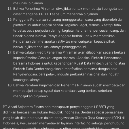
melunasi pinjaman.
Bahwa Penerima Pinjaman diwajibkan untuk mempelajari pengetahuan
dasar mengenai LPBBTI sebelum menerima pinjaman.
Pengguna Pendanaan dilarang menggunakan dana yang diperoleh dari
platform ini untuk segala bentuk kegiatan ilegal, termasuk tetapi tidak
terbatas pada perjudian daring, kegiatan terorisme, pencucian uang, dan
tindak pidana lainnya. Penyelenggara berhak untuk membatalkan
Pendanaan dan melaporkan aktivitas mencurigakan kepada pihak
berwajib jika terindikasi adanya pelanggaran ini.
Bahwa catatan kredit Penerima Pinjaman akan dilaporkan secara berkala
kepada Otoritas Jasa Keuangan dan/atau Asosiasi Fintech Pendanaan
Bersama Indonesia untuk kepentingan Pusat Data Fintech Lending atau
Fintech Data Center yang akan dimanfaatkan bersama dengan para
Penyelenggara, para pelaku industri perbankan nasional dan industri
keuangan lainnya.
Bahwa Pemberi Pinjaman dan Penerima Pinjaman sudah membaca dan
mempelajari setiap syarat dan ketentuan yang berlaku sebelum
mengajukan pinjaman.
PT Abadi Sejahtera Finansindo merupakan penyelenggara LPBBTI yang
didirikan berdasarkan Hukum Republik Indonesia. Berdiri sebagai perusahaan
yang telah diatur oleh dan dalam pengawasan Otoritas Jasa Keuangan (OJK) di
Indonesia, Perusahaan menyediakan layanan interfacing sebagai penghubung
pihak yang memberikan pinjaman dan pihak yang membutuhkan pinjaman