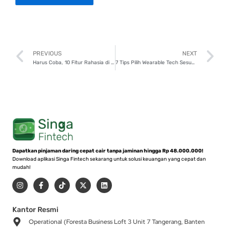
Prev
N
PREVIOUS
NEXT
Harus Coba, 10 Fitur Rahasia di Smartphone Android!
7 Tips Pilih Wearable Tech Sesuai Gaya Hidup, Wajib Tahu!
Dapatkan pinjaman daring cepat cair tanpa jaminan hingga Rp 48.000.000!
Download aplikasi Singa Fintech sekarang untuk solusi keuangan yang cepat dan
mudah!
I
F
T
X
L
n
a
i
-
i
s
c
k
t
n
t
e
t
w
k
a
b
o
i
e
Kantor Resmi
g
o
k
t
d
Operational (Foresta Business Loft 3 Unit 7 Tangerang, Banten
r
o
t
i