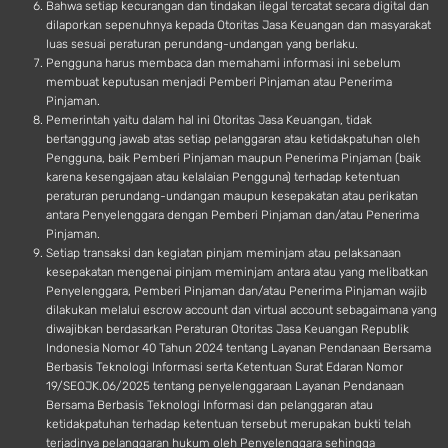
Bahwa setiap kecurangan dan tindakan ilegal tercatat secara digital dan
dilaporkan sepenuhnya kepada Otoritas Jasa Keuangan dan masyarakat
luas sesuai peraturan perundang-undangan yang berlaku.
Pengguna harus membaca dan memahami informasi ini sebelum
membuat keputusan menjadi Pemberi Pinjaman atau Penerima
Pinjaman.
Pemerintah yaitu dalam hal ini Otoritas Jasa Keuangan, tidak
bertanggung jawab atas setiap pelanggaran atau ketidakpatuhan oleh
Pengguna, baik Pemberi Pinjaman maupun Penerima Pinjaman (baik
karena kesengajaan atau kelalaian Pengguna) terhadap ketentuan
peraturan perundang-undangan maupun kesepakatan atau perikatan
antara Penyelenggara dengan Pemberi Pinjaman dan/atau Penerima
Pinjaman.
Setiap transaksi dan kegiatan pinjam meminjam atau pelaksanaan
kesepakatan mengenai pinjam meminjam antara atau yang melibatkan
Penyelenggara, Pemberi Pinjaman dan/atau Penerima Pinjaman wajib
dilakukan melalui escrow account dan virtual account sebagaimana yang
diwajibkan berdasarkan Peraturan Otoritas Jasa Keuangan Republik
Indonesia Nomor 40 Tahun 2024 tentang Layanan Pendanaan Bersama
Berbasis Teknologi Informasi serta Ketentuan Surat Edaran Nomor
19/SEOJK.06/2025 tentang penyelenggaraan Layanan Pendanaan
Bersama Berbasis Teknologi Informasi dan pelanggaran atau
ketidakpatuhan terhadap ketentuan tersebut merupakan bukti telah
terjadinya pelanggaran hukum oleh Penyelenggara sehingga