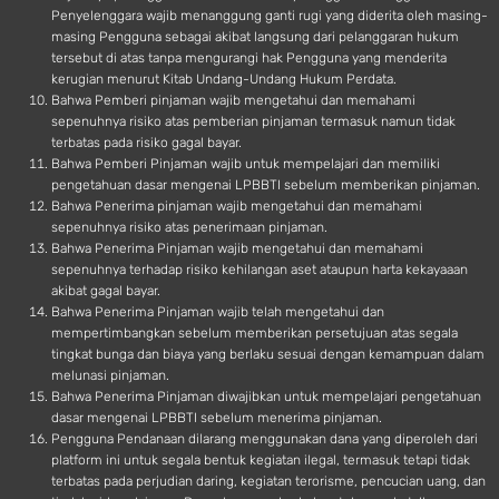
Penyelenggara wajib menanggung ganti rugi yang diderita oleh masing-
masing Pengguna sebagai akibat langsung dari pelanggaran hukum
tersebut di atas tanpa mengurangi hak Pengguna yang menderita
kerugian menurut Kitab Undang-Undang Hukum Perdata.
Bahwa Pemberi pinjaman wajib mengetahui dan memahami
sepenuhnya risiko atas pemberian pinjaman termasuk namun tidak
terbatas pada risiko gagal bayar.
Bahwa Pemberi Pinjaman wajib untuk mempelajari dan memiliki
pengetahuan dasar mengenai LPBBTI sebelum memberikan pinjaman.
Bahwa Penerima pinjaman wajib mengetahui dan memahami
sepenuhnya risiko atas penerimaan pinjaman.
Bahwa Penerima Pinjaman wajib mengetahui dan memahami
sepenuhnya terhadap risiko kehilangan aset ataupun harta kekayaaan
akibat gagal bayar.
Bahwa Penerima Pinjaman wajib telah mengetahui dan
mempertimbangkan sebelum memberikan persetujuan atas segala
tingkat bunga dan biaya yang berlaku sesuai dengan kemampuan dalam
melunasi pinjaman.
Bahwa Penerima Pinjaman diwajibkan untuk mempelajari pengetahuan
dasar mengenai LPBBTI sebelum menerima pinjaman.
Pengguna Pendanaan dilarang menggunakan dana yang diperoleh dari
platform ini untuk segala bentuk kegiatan ilegal, termasuk tetapi tidak
terbatas pada perjudian daring, kegiatan terorisme, pencucian uang, dan