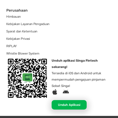
Perusahaan
Himbauan
Kebijakan Layanan Pengaduan
Syarat dan Ketentuan
Kebijakan Privasi
RIPLAY
Whistle Blower System
Unduh aplikasi Singa Fintech
sekarang!
Tersedia di iOS dan Android untuk
mempermudah pengajuan pinjaman
Sobat Singa!
A
A
p
n
p
d
Unduh Aplikasi
l
r
e
o