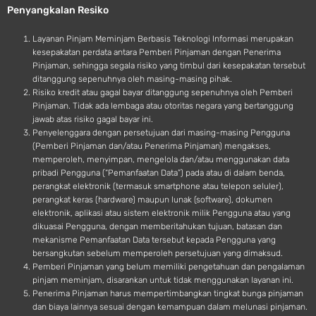
Penyangkalan Resiko
i
d
Layanan Pinjam Meminjam Berbasis Teknologi Informasi merupakan
kesepakatan perdata antara Pemberi Pinjaman dengan Penerima
Pinjaman, sehingga segala risiko yang timbul dari kesepakatan tersebut
ditanggung sepenuhnya oleh masing-masing pihak.
Risiko kredit atau gagal bayar ditanggung sepenuhnya oleh Pemberi
Pinjaman. Tidak ada lembaga atau otoritas negara yang bertanggung
jawab atas risiko gagal bayar ini.
Penyelenggara dengan persetujuan dari masing-masing Pengguna
(Pemberi Pinjaman dan/atau Penerima Pinjaman) mengakses,
memperoleh, menyimpan, mengelola dan/atau menggunakan data
pribadi Pengguna (“Pemanfaatan Data”) pada atau di dalam benda,
perangkat elektronik (termasuk smartphone atau telepon seluler),
perangkat keras (hardware) maupun lunak (software), dokumen
elektronik, aplikasi atau sistem elektronik milik Pengguna atau yang
dikuasai Pengguna, dengan memberitahukan tujuan, batasan dan
mekanisme Pemanfaatan Data tersebut kepada Pengguna yang
bersangkutan sebelum memperoleh persetujuan yang dimaksud.
Pemberi Pinjaman yang belum memiliki pengetahuan dan pengalaman
pinjam meminjam, disarankan untuk tidak menggunakan layanan ini.
Penerima Pinjaman harus mempertimbangkan tingkat bunga pinjaman
dan biaya lainnya sesuai dengan kemampuan dalam melunasi pinjaman.