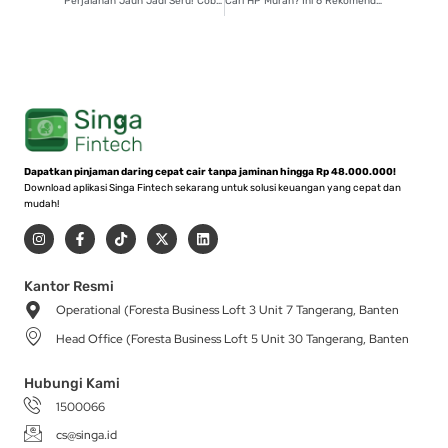
Perjalanan Jauh Jadi Seru! Cobain 7 Tips Mudik Anti Bosan!
Cari HP Murah? Ini 6 Rekomendasi HP di Bawah 1 Juta
Dapatkan pinjaman daring cepat cair tanpa jaminan hingga Rp 48.000.000!
Download aplikasi Singa Fintech sekarang untuk solusi keuangan yang cepat dan
mudah!
I
F
T
X
L
n
a
i
-
i
s
c
k
t
n
t
e
t
w
k
a
b
o
i
e
Kantor Resmi
g
o
k
t
d
Operational (Foresta Business Loft 3 Unit 7 Tangerang, Banten
r
o
t
i
a
k
e
n
Head Office (Foresta Business Loft 5 Unit 30 Tangerang, Banten
m
-
r
f
Hubungi Kami
1500066
cs@singa.id