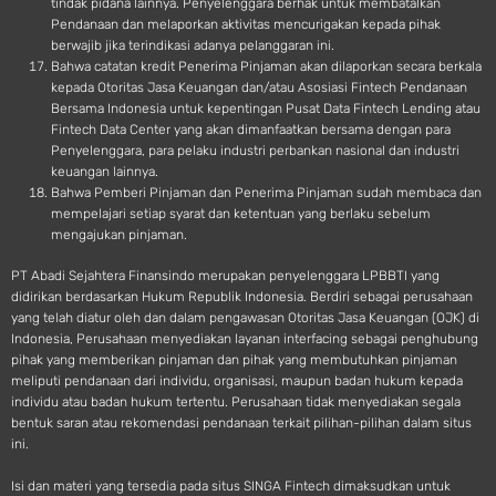
tindak pidana lainnya. Penyelenggara berhak untuk membatalkan
Pendanaan dan melaporkan aktivitas mencurigakan kepada pihak
berwajib jika terindikasi adanya pelanggaran ini.
Bahwa catatan kredit Penerima Pinjaman akan dilaporkan secara berkala
kepada Otoritas Jasa Keuangan dan/atau Asosiasi Fintech Pendanaan
Bersama Indonesia untuk kepentingan Pusat Data Fintech Lending atau
Fintech Data Center yang akan dimanfaatkan bersama dengan para
Penyelenggara, para pelaku industri perbankan nasional dan industri
keuangan lainnya.
Bahwa Pemberi Pinjaman dan Penerima Pinjaman sudah membaca dan
mempelajari setiap syarat dan ketentuan yang berlaku sebelum
mengajukan pinjaman.
PT Abadi Sejahtera Finansindo merupakan penyelenggara LPBBTI yang
didirikan berdasarkan Hukum Republik Indonesia. Berdiri sebagai perusahaan
yang telah diatur oleh dan dalam pengawasan Otoritas Jasa Keuangan (OJK) di
Indonesia, Perusahaan menyediakan layanan interfacing sebagai penghubung
pihak yang memberikan pinjaman dan pihak yang membutuhkan pinjaman
meliputi pendanaan dari individu, organisasi, maupun badan hukum kepada
individu atau badan hukum tertentu. Perusahaan tidak menyediakan segala
bentuk saran atau rekomendasi pendanaan terkait pilihan-pilihan dalam situs
ini.
Isi dan materi yang tersedia pada situs SINGA Fintech dimaksudkan untuk