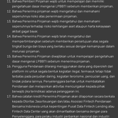
Bahwa Pemberi Pinjaman wajib untuk mempelajari dan memiliki
pengetahuan dasar mengenai LPBBTI sebelum memberikan pinjaman.
Bahwa Penerima pinjaman wajib mengetahui dan memahami
sepenuhnya risiko atas penerimaan pinjaman.
Bahwa Penerima Pinjaman wajib mengetahui dan memahami
sepenuhnya terhadap risiko kehilangan aset ataupun harta kekayaaan
akibat gagal bayar.
Bahwa Penerima Pinjaman wajib telah mengetahui dan
mempertimbangkan sebelum memberikan persetujuan atas segala
tingkat bunga dan biaya yang berlaku sesuai dengan kemampuan dalam
melunasi pinjaman.
Bahwa Penerima Pinjaman diwajibkan untuk mempelajari pengetahuan
dasar mengenai LPBBTI sebelum menerima pinjaman.
Pengguna Pendanaan dilarang menggunakan dana yang diperoleh dari
platform ini untuk segala bentuk kegiatan ilegal, termasuk tetapi tidak
terbatas pada perjudian daring, kegiatan terorisme, pencucian uang, dan
tindak pidana lainnya. Penyelenggara berhak untuk membatalkan
Pendanaan dan melaporkan aktivitas mencurigakan kepada pihak
berwajib jika terindikasi adanya pelanggaran ini.
Bahwa catatan kredit Penerima Pinjaman akan dilaporkan secara berkala
kepada Otoritas Jasa Keuangan dan/atau Asosiasi Fintech Pendanaan
Bersama Indonesia untuk kepentingan Pusat Data Fintech Lending atau
Fintech Data Center yang akan dimanfaatkan bersama dengan para
Penyelenggara, para pelaku industri perbankan nasional dan industri