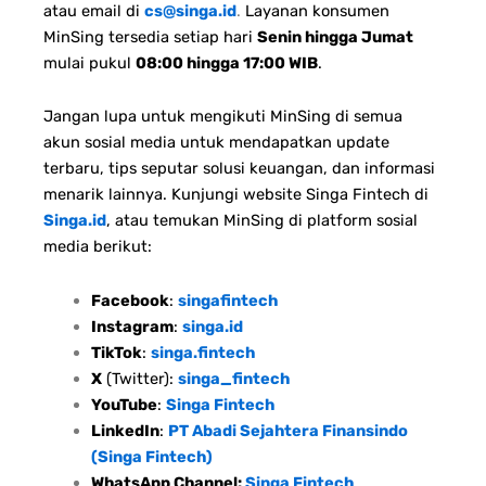
atau email di
cs@singa.id
.
Layanan konsumen
MinSing tersedia setiap hari
Senin hingga Jumat
mulai pukul
08:00 hingga 17:00 WIB
.
Jangan lupa untuk mengikuti MinSing di semua
akun sosial media untuk mendapatkan update
terbaru, tips seputar solusi keuangan, dan informasi
menarik lainnya. Kunjungi website Singa Fintech di
Singa.id
, atau temukan MinSing di platform sosial
media berikut:
Facebook
:
singafintech
Instagram
:
singa.id
TikTok
:
singa.fintech
X
(Twitter):
singa_fintech
YouTube
:
Singa Fintech
LinkedIn
:
PT Abadi Sejahtera Finansindo
(Singa Fintech)
WhatsApp Channel:
Singa Fintech