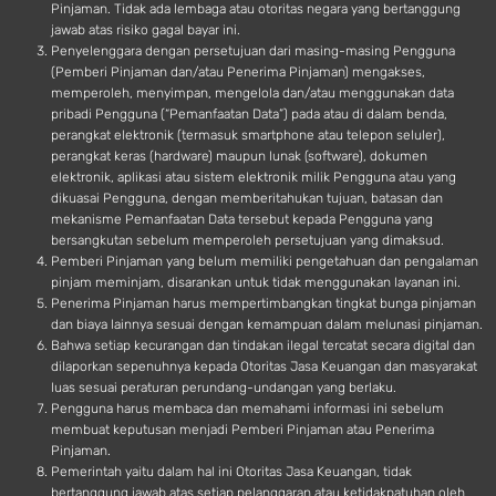
Pinjaman. Tidak ada lembaga atau otoritas negara yang bertanggung
jawab atas risiko gagal bayar ini.
Penyelenggara dengan persetujuan dari masing-masing Pengguna
(Pemberi Pinjaman dan/atau Penerima Pinjaman) mengakses,
memperoleh, menyimpan, mengelola dan/atau menggunakan data
pribadi Pengguna (“Pemanfaatan Data”) pada atau di dalam benda,
perangkat elektronik (termasuk smartphone atau telepon seluler),
perangkat keras (hardware) maupun lunak (software), dokumen
elektronik, aplikasi atau sistem elektronik milik Pengguna atau yang
dikuasai Pengguna, dengan memberitahukan tujuan, batasan dan
mekanisme Pemanfaatan Data tersebut kepada Pengguna yang
bersangkutan sebelum memperoleh persetujuan yang dimaksud.
Pemberi Pinjaman yang belum memiliki pengetahuan dan pengalaman
pinjam meminjam, disarankan untuk tidak menggunakan layanan ini.
Penerima Pinjaman harus mempertimbangkan tingkat bunga pinjaman
dan biaya lainnya sesuai dengan kemampuan dalam melunasi pinjaman.
Bahwa setiap kecurangan dan tindakan ilegal tercatat secara digital dan
dilaporkan sepenuhnya kepada Otoritas Jasa Keuangan dan masyarakat
luas sesuai peraturan perundang-undangan yang berlaku.
Pengguna harus membaca dan memahami informasi ini sebelum
membuat keputusan menjadi Pemberi Pinjaman atau Penerima
Pinjaman.
Pemerintah yaitu dalam hal ini Otoritas Jasa Keuangan, tidak
bertanggung jawab atas setiap pelanggaran atau ketidakpatuhan oleh