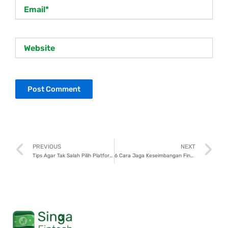
Email*
Website
Prev
N
PREVIOUS
NEXT
Tips Agar Tak Salah Pilih Platform Pinjaman
6 Cara Jaga Keseimbangan Finansial dalam Kehidupan Sehari-hari