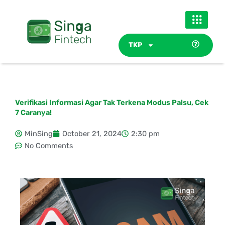
Skip
to
content
TKP
Verifikasi Informasi Agar Tak Terkena Modus Palsu, Cek
7 Caranya!
MinSing
October 21, 2024
2:30 pm
No Comments