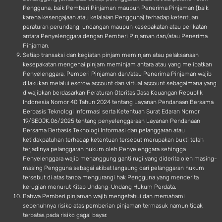
Pengguna, baik Pemberi Pinjaman maupun Penerima Pinjaman (baik
karena kesengajaan atau kelalaian Pengguna) terhadap ketentuan
peraturan perundang-undangan maupun kesepakatan atau perikatan
antara Penyelenggara dengan Pemberi Pinjaman dan/atau Penerima
Pinjaman.
Setiap transaksi dan kegiatan pinjam meminjam atau pelaksanaan
kesepakatan mengenai pinjam meminjam antara atau yang melibatkan
Penyelenggara, Pemberi Pinjaman dan/atau Penerima Pinjaman wajib
dilakukan melalui escrow account dan virtual account sebagaimana yang
diwajibkan berdasarkan Peraturan Otoritas Jasa Keuangan Republik
Indonesia Nomor 40 Tahun 2024 tentang Layanan Pendanaan Bersama
Berbasis Teknologi Informasi serta Ketentuan Surat Edaran Nomor
19/SEOJK.06/2025 tentang penyelenggaraan Layanan Pendanaan
Bersama Berbasis Teknologi Informasi dan pelanggaran atau
ketidakpatuhan terhadap ketentuan tersebut merupakan bukti telah
terjadinya pelanggaran hukum oleh Penyelenggara sehingga
Penyelenggara wajib menanggung ganti rugi yang diderita oleh masing-
masing Pengguna sebagai akibat langsung dari pelanggaran hukum
tersebut di atas tanpa mengurangi hak Pengguna yang menderita
kerugian menurut Kitab Undang-Undang Hukum Perdata.
Bahwa Pemberi pinjaman wajib mengetahui dan memahami
sepenuhnya risiko atas pemberian pinjaman termasuk namun tidak
terbatas pada risiko gagal bayar.