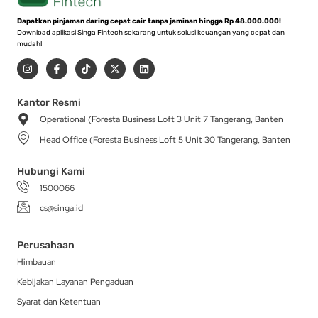
Dapatkan pinjaman daring cepat cair tanpa jaminan hingga Rp 48.000.000!
Download aplikasi Singa Fintech sekarang untuk solusi keuangan yang cepat dan
mudah!
I
F
T
X
L
n
a
i
-
i
s
c
k
t
n
t
e
t
w
k
a
b
o
i
e
Kantor Resmi
g
o
k
t
d
Operational (Foresta Business Loft 3 Unit 7 Tangerang, Banten
r
o
t
i
a
k
e
n
Head Office (Foresta Business Loft 5 Unit 30 Tangerang, Banten
m
-
r
f
Hubungi Kami
1500066
cs@singa.id
Perusahaan
Himbauan
Kebijakan Layanan Pengaduan
Syarat dan Ketentuan