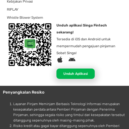
Kebijakan Privasi
RIPLAY
Whistle Blower System
Unduh aplikasi Singa Fintech
sekarang!
Tersedia di iOS dan Android untuk
mempermudah pengajuan pinjaman
Sobat Singa!
A
A
p
n
p
d
Unduh Aplikasi
l
r
e
o
Penyangkalan Resiko
i
d
Layanan Pinjam Meminjam Berbasis Teknologi Informasi merupakan
kesepakatan perdata antara Pemberi Pinjaman dengan Penerima
Pinjaman, sehingga segala risiko yang timbul dari kesepakatan tersebut
ditanggung sepenuhnya oleh masing-masing pihak.
Risiko kredit atau gagal bayar ditanggung sepenuhnya oleh Pemberi