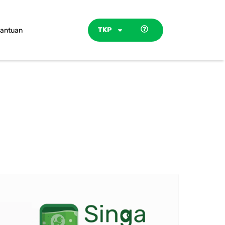
TKP
antuan