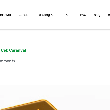
orrower
Lender
Tentang Kami
Karir
FAQ
Blog
B
 Cek Caranya!
omments