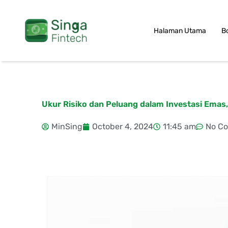
Skip
to
Halaman Utama
B
content
Ukur Risiko dan Peluang dalam Investasi Emas,
MinSing
October 4, 2024
11:45 am
No C