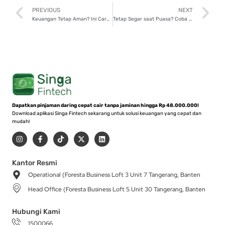
Prev
N
PREVIOUS
NEXT
Keuangan Tetap Aman? Ini Cara Hitung Dana Liburan yang Benar!
Tetap Segar saat Puasa? Coba 7 Tips Jaga Pola Tidur Ini!
Dapatkan pinjaman daring cepat cair tanpa jaminan hingga Rp 48.000.000!
Download aplikasi Singa Fintech sekarang untuk solusi keuangan yang cepat dan
mudah!
I
F
T
X
L
n
a
i
-
i
s
c
k
t
n
t
e
t
w
k
a
b
o
i
e
Kantor Resmi
g
o
k
t
d
Operational (Foresta Business Loft 3 Unit 7 Tangerang, Banten
r
o
t
i
a
k
e
n
Head Office (Foresta Business Loft 5 Unit 30 Tangerang, Banten
m
-
r
f
Hubungi Kami
1500066