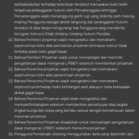
ketidakpatuhan terhadap ketentuan tersebut merupakan bukti telah
terjadinya pelanggaran hukum oleh Penyelenggara sehingga
Penyelenggara wajib menanggung ganti rugi yang diderita oleh masing-
masing Pengguna sebagai akibat langsung dari pelanggaran hukum
tersebut di atas tanpa mengurangi hak Pengguna yang menderita
kerugian menurut Kitab Undang-Undang Hukum Perdata.
Bahwa Pemberi pinjaman wajib mengetahui dan memahami
sepenuhnya risiko atas pemberian pinjaman termasuk namun tidak
terbatas pada risiko gagal bayar.
Bahwa Pemberi Pinjaman wajib untuk mempelajari dan memiliki
pengetahuan dasar mengenai LPBBTI sebelum memberikan pinjaman.
Bahwa Penerima pinjaman wajib mengetahui dan memahami
sepenuhnya risiko atas penerimaan pinjaman.
Bahwa Penerima Pinjaman wajib mengetahui dan memahami
sepenuhnya terhadap risiko kehilangan aset ataupun harta kekayaaan
akibat gagal bayar.
Bahwa Penerima Pinjaman wajib telah mengetahui dan
mempertimbangkan sebelum memberikan persetujuan atas segala
tingkat bunga dan biaya yang berlaku sesuai dengan kemampuan dalam
melunasi pinjaman.
Bahwa Penerima Pinjaman diwajibkan untuk mempelajari pengetahuan
dasar mengenai LPBBTI sebelum menerima pinjaman.
Pengguna Pendanaan dilarang menggunakan dana yang diperoleh dari