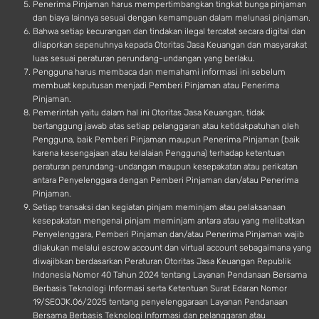
Penerima Pinjaman harus mempertimbangkan tingkat bunga pinjaman
dan biaya lainnya sesuai dengan kemampuan dalam melunasi pinjaman.
Bahwa setiap kecurangan dan tindakan ilegal tercatat secara digital dan
dilaporkan sepenuhnya kepada Otoritas Jasa Keuangan dan masyarakat
luas sesuai peraturan perundang-undangan yang berlaku.
Pengguna harus membaca dan memahami informasi ini sebelum
membuat keputusan menjadi Pemberi Pinjaman atau Penerima
Pinjaman.
Pemerintah yaitu dalam hal ini Otoritas Jasa Keuangan, tidak
bertanggung jawab atas setiap pelanggaran atau ketidakpatuhan oleh
Pengguna, baik Pemberi Pinjaman maupun Penerima Pinjaman (baik
karena kesengajaan atau kelalaian Pengguna) terhadap ketentuan
peraturan perundang-undangan maupun kesepakatan atau perikatan
antara Penyelenggara dengan Pemberi Pinjaman dan/atau Penerima
Pinjaman.
Setiap transaksi dan kegiatan pinjam meminjam atau pelaksanaan
kesepakatan mengenai pinjam meminjam antara atau yang melibatkan
Penyelenggara, Pemberi Pinjaman dan/atau Penerima Pinjaman wajib
dilakukan melalui escrow account dan virtual account sebagaimana yang
diwajibkan berdasarkan Peraturan Otoritas Jasa Keuangan Republik
Indonesia Nomor 40 Tahun 2024 tentang Layanan Pendanaan Bersama
Berbasis Teknologi Informasi serta Ketentuan Surat Edaran Nomor
19/SEOJK.06/2025 tentang penyelenggaraan Layanan Pendanaan
Bersama Berbasis Teknologi Informasi dan pelanggaran atau