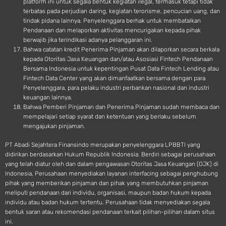
platform ini untuk segala bentuk kegiatan ilegal, termasuk tetapi tidak
terbatas pada perjudian daring, kegiatan terorisme, pencucian uang, dan
tindak pidana lainnya. Penyelenggara berhak untuk membatalkan
Pendanaan dan melaporkan aktivitas mencurigakan kepada pihak
berwajib jika terindikasi adanya pelanggaran ini.
Bahwa catatan kredit Penerima Pinjaman akan dilaporkan secara berkala
kepada Otoritas Jasa Keuangan dan/atau Asosiasi Fintech Pendanaan
Bersama Indonesia untuk kepentingan Pusat Data Fintech Lending atau
Fintech Data Center yang akan dimanfaatkan bersama dengan para
Penyelenggara, para pelaku industri perbankan nasional dan industri
keuangan lainnya.
Bahwa Pemberi Pinjaman dan Penerima Pinjaman sudah membaca dan
mempelajari setiap syarat dan ketentuan yang berlaku sebelum
mengajukan pinjaman.
PT Abadi Sejahtera Finansindo merupakan penyelenggara LPBBTI yang
didirikan berdasarkan Hukum Republik Indonesia. Berdiri sebagai perusahaan
yang telah diatur oleh dan dalam pengawasan Otoritas Jasa Keuangan (OJK) di
Indonesia, Perusahaan menyediakan layanan interfacing sebagai penghubung
pihak yang memberikan pinjaman dan pihak yang membutuhkan pinjaman
meliputi pendanaan dari individu, organisasi, maupun badan hukum kepada
individu atau badan hukum tertentu. Perusahaan tidak menyediakan segala
bentuk saran atau rekomendasi pendanaan terkait pilihan-pilihan dalam situs
ini.