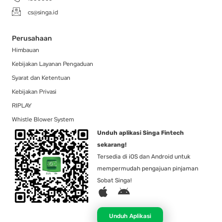
cs@singa.id
Perusahaan
Himbauan
Kebijakan Layanan Pengaduan
Syarat dan Ketentuan
Kebijakan Privasi
RIPLAY
Whistle Blower System
Unduh aplikasi Singa Fintech
sekarang!
Tersedia di iOS dan Android untuk
mempermudah pengajuan pinjaman
Sobat Singa!
A
A
p
n
p
d
Unduh Aplikasi