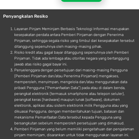
l
r
e
o
Penyangkalan Resiko
i
d
Layanan Pinjam Meminjam Berbasis Teknologi Informasi merupakan
kesepakatan perdata antara Pemberi Pinjaman dengan Penerima
Pinjaman, sehingga segala risiko yang timbul dari kesepakatan tersebut
ditanggung sepenuhnya oleh masing-masing pihak.
Risiko kredit atau gagal bayar ditanggung sepenuhnya oleh Pemberi
Pinjaman. Tidak ada lembaga atau otoritas negara yang bertanggung
jawab atas risiko gagal bayar ini.
Penyelenggara dengan persetujuan dari masing-masing Pengguna
(Pemberi Pinjaman dan/atau Penerima Pinjaman) mengakses,
memperoleh, menyimpan, mengelola dan/atau menggunakan data
pribadi Pengguna (“Pemanfaatan Data”) pada atau di dalam benda,
perangkat elektronik (termasuk smartphone atau telepon seluler),
perangkat keras (hardware) maupun lunak (software), dokumen
elektronik, aplikasi atau sistem elektronik milik Pengguna atau yang
dikuasai Pengguna, dengan memberitahukan tujuan, batasan dan
mekanisme Pemanfaatan Data tersebut kepada Pengguna yang
bersangkutan sebelum memperoleh persetujuan yang dimaksud.
Pemberi Pinjaman yang belum memiliki pengetahuan dan pengalaman
pinjam meminjam, disarankan untuk tidak menggunakan layanan ini.