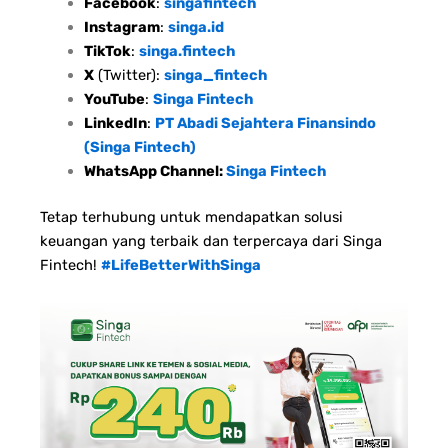
Facebook
:
singafintech
Instagram
:
singa.id
TikTok
:
singa.fintech
X
(Twitter):
singa_fintech
YouTube
:
Singa Fintech
LinkedIn
:
PT Abadi Sejahtera Finansindo
(Singa Fintech)
WhatsApp Channel:
Singa Fintech
Tetap terhubung untuk mendapatkan solusi
keuangan yang terbaik dan terpercaya dari Singa
Fintech!
#LifeBetterWithSinga