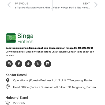
Prev
N
PREVIOUS
NEXT
6 Tips Manfaatkan Promo Akhir Tahun 2024
Wabah K-Pop, Ikuti 6 Tips Hemat untuk Beli Tiket Konser dan Album Baru
Dapatkan pinjaman daring cepat cair tanpa jaminan hingga Rp 48.000.000!
Download aplikasi Singa Fintech sekarang untuk solusi keuangan yang cepat dan
mudah!
I
F
T
X
L
n
a
i
-
i
s
c
k
t
n
t
e
t
w
k
a
b
o
i
e
Kantor Resmi
g
o
k
t
d
Operational (Foresta Business Loft 3 Unit 7 Tangerang, Banten
r
o
t
i
a
k
e
n
Head Office (Foresta Business Loft 5 Unit 30 Tangerang, Banten
m
-
r
f
Hubungi Kami
1500066