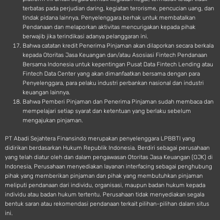
terbatas pada perjudian daring, kegiatan terorisme, pencucian uang, dan
tindak pidana lainnya. Penyelenggara berhak untuk membatalkan
Pendanaan dan melaporkan aktivitas mencurigakan kepada pihak
berwajib jika terindikasi adanya pelanggaran ini.
Bahwa catatan kredit Penerima Pinjaman akan dilaporkan secara berkala
kepada Otoritas Jasa Keuangan dan/atau Asosiasi Fintech Pendanaan
Bersama Indonesia untuk kepentingan Pusat Data Fintech Lending atau
Fintech Data Center yang akan dimanfaatkan bersama dengan para
Penyelenggara, para pelaku industri perbankan nasional dan industri
keuangan lainnya.
Bahwa Pemberi Pinjaman dan Penerima Pinjaman sudah membaca dan
mempelajari setiap syarat dan ketentuan yang berlaku sebelum
mengajukan pinjaman.
PT Abadi Sejahtera Finansindo merupakan penyelenggara LPBBTI yang
didirikan berdasarkan Hukum Republik Indonesia. Berdiri sebagai perusahaan
yang telah diatur oleh dan dalam pengawasan Otoritas Jasa Keuangan (OJK) di
Indonesia, Perusahaan menyediakan layanan interfacing sebagai penghubung
pihak yang memberikan pinjaman dan pihak yang membutuhkan pinjaman
meliputi pendanaan dari individu, organisasi, maupun badan hukum kepada
individu atau badan hukum tertentu. Perusahaan tidak menyediakan segala
bentuk saran atau rekomendasi pendanaan terkait pilihan-pilihan dalam situs
ini.