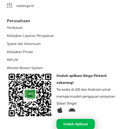
cs@singa.id
Perusahaan
Himbauan
Kebijakan Layanan Pengaduan
Syarat dan Ketentuan
Kebijakan Privasi
RIPLAY
Whistle Blower System
Unduh aplikasi Singa Fintech
sekarang!
Tersedia di iOS dan Android untuk
mempermudah pengajuan pinjaman
Sobat Singa!
A
A
p
n
p
d
Unduh Aplikasi