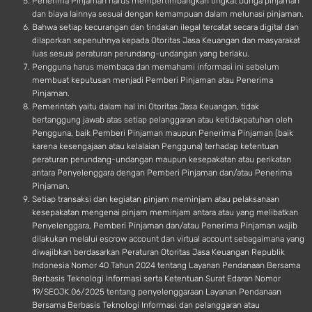
Penerima Pinjaman harus mempertimbangkan tingkat bunga pinjaman
dan biaya lainnya sesuai dengan kemampuan dalam melunasi pinjaman.
Bahwa setiap kecurangan dan tindakan ilegal tercatat secara digital dan
dilaporkan sepenuhnya kepada Otoritas Jasa Keuangan dan masyarakat
luas sesuai peraturan perundang-undangan yang berlaku.
Pengguna harus membaca dan memahami informasi ini sebelum
membuat keputusan menjadi Pemberi Pinjaman atau Penerima
Pinjaman.
Pemerintah yaitu dalam hal ini Otoritas Jasa Keuangan, tidak
bertanggung jawab atas setiap pelanggaran atau ketidakpatuhan oleh
Pengguna, baik Pemberi Pinjaman maupun Penerima Pinjaman (baik
karena kesengajaan atau kelalaian Pengguna) terhadap ketentuan
peraturan perundang-undangan maupun kesepakatan atau perikatan
antara Penyelenggara dengan Pemberi Pinjaman dan/atau Penerima
Pinjaman.
Setiap transaksi dan kegiatan pinjam meminjam atau pelaksanaan
kesepakatan mengenai pinjam meminjam antara atau yang melibatkan
Penyelenggara, Pemberi Pinjaman dan/atau Penerima Pinjaman wajib
dilakukan melalui escrow account dan virtual account sebagaimana yang
diwajibkan berdasarkan Peraturan Otoritas Jasa Keuangan Republik
Indonesia Nomor 40 Tahun 2024 tentang Layanan Pendanaan Bersama
Berbasis Teknologi Informasi serta Ketentuan Surat Edaran Nomor
19/SEOJK.06/2025 tentang penyelenggaraan Layanan Pendanaan
Bersama Berbasis Teknologi Informasi dan pelanggaran atau