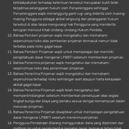
ketidakpatuhan terhadap ketentuan tersebut merupakan bukti telah
terjadinya pelanggaran hukum oleh Penyelenggara sehingga
Penyelenggara wajib menanggung ganti rugi yang diderita oleh masing-
masing Pengguna sebagai akibat langsung dari pelanggaran hukum
tersebut di atas tanpa mengurangi hak Pengguna yang menderita
kerugian menurut Kitab Undang-Undang Hukum Perdata.
Bahwa Pemberi pinjaman wajib mengetahui dan memahami
sepenuhnya risiko atas pemberian pinjaman termasuk namun tidak
terbatas pada risiko gagal bayar.
Bahwa Pemberi Pinjaman wajib untuk mempelajari dan memiliki
pengetahuan dasar mengenai LPBBTI sebelum memberikan pinjaman.
Bahwa Penerima pinjaman wajib mengetahui dan memahami
sepenuhnya risiko atas penerimaan pinjaman.
Bahwa Penerima Pinjaman wajib mengetahui dan memahami
sepenuhnya terhadap risiko kehilangan aset ataupun harta kekayaaan
akibat gagal bayar.
Bahwa Penerima Pinjaman wajib telah mengetahui dan
mempertimbangkan sebelum memberikan persetujuan atas segala
tingkat bunga dan biaya yang berlaku sesuai dengan kemampuan dalam
melunasi pinjaman.
Bahwa Penerima Pinjaman diwajibkan untuk mempelajari pengetahuan
dasar mengenai LPBBTI sebelum menerima pinjaman.
Pengguna Pendanaan dilarang menggunakan dana yang diperoleh dari
platform ini untuk segala bentuk kegiatan ilegal, termasuk tetapi tidak