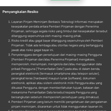
l
r
e
o
Penyangkalan Resiko
i
d
Layanan Pinjam Meminjam Berbasis Teknologi Informasi merupakan
kesepakatan perdata antara Pemberi Pinjaman dengan Penerima
Pinjaman, sehingga segala risiko yang timbul dari kesepakatan tersebut
ditanggung sepenuhnya oleh masing-masing pihak.
Risiko kredit atau gagal bayar ditanggung sepenuhnya oleh Pemberi
Pinjaman. Tidak ada lembaga atau otoritas negara yang bertanggung
jawab atas risiko gagal bayar ini.
Penyelenggara dengan persetujuan dari masing-masing Pengguna
(Pemberi Pinjaman dan/atau Penerima Pinjaman) mengakses,
memperoleh, menyimpan, mengelola dan/atau menggunakan data
pribadi Pengguna (“Pemanfaatan Data”) pada atau di dalam benda,
perangkat elektronik (termasuk smartphone atau telepon seluler),
perangkat keras (hardware) maupun lunak (software), dokumen
elektronik, aplikasi atau sistem elektronik milik Pengguna atau yang
dikuasai Pengguna, dengan memberitahukan tujuan, batasan dan
mekanisme Pemanfaatan Data tersebut kepada Pengguna yang
bersangkutan sebelum memperoleh persetujuan yang dimaksud.
Pemberi Pinjaman yang belum memiliki pengetahuan dan pengalaman
pinjam meminjam, disarankan untuk tidak menggunakan layanan ini.