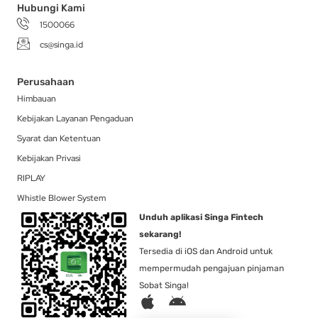
Hubungi Kami
1500066
cs@singa.id
Perusahaan
Himbauan
Kebijakan Layanan Pengaduan
Syarat dan Ketentuan
Kebijakan Privasi
RIPLAY
Whistle Blower System
Unduh aplikasi Singa Fintech
sekarang!
Tersedia di iOS dan Android untuk
mempermudah pengajuan pinjaman
Sobat Singa!
A
A