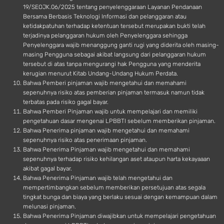
19/SEOJK.06/2025 tentang penyelenggaraan Layanan Pendanaan
Bersama Berbasis Teknologi Informasi dan pelanggaran atau
ketidakpatuhan terhadap ketentuan tersebut merupakan bukti telah
terjadinya pelanggaran hukum oleh Penyelenggara sehingga
Penyelenggara wajib menanggung ganti rugi yang diderita oleh masing-
masing Pengguna sebagai akibat langsung dari pelanggaran hukum
tersebut di atas tanpa mengurangi hak Pengguna yang menderita
kerugian menurut Kitab Undang-Undang Hukum Perdata.
Bahwa Pemberi pinjaman wajib mengetahui dan memahami
sepenuhnya risiko atas pemberian pinjaman termasuk namun tidak
terbatas pada risiko gagal bayar.
Bahwa Pemberi Pinjaman wajib untuk mempelajari dan memiliki
pengetahuan dasar mengenai LPBBTI sebelum memberikan pinjaman.
Bahwa Penerima pinjaman wajib mengetahui dan memahami
sepenuhnya risiko atas penerimaan pinjaman.
Bahwa Penerima Pinjaman wajib mengetahui dan memahami
sepenuhnya terhadap risiko kehilangan aset ataupun harta kekayaaan
akibat gagal bayar.
Bahwa Penerima Pinjaman wajib telah mengetahui dan
mempertimbangkan sebelum memberikan persetujuan atas segala
tingkat bunga dan biaya yang berlaku sesuai dengan kemampuan dalam
melunasi pinjaman.
Bahwa Penerima Pinjaman diwajibkan untuk mempelajari pengetahuan