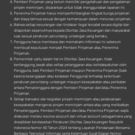
Pemberi Pinjaman yang belum memiliki pengetahuan dan pengalaman
pinjam meminjam, disarankan untuk tidak menggunakan layanan ini.
Penerima Pinjaman harus mempertimbangkan tingkat bunga pinjaman
dan biaya lainnya sesuai dengan kemampuan dalam melunasi pinjaman.
Bahwa setiap kecurangan dan tindakan ilegal tercatat secara digital dan
dilaporkan sepenuhnya kepada Otoritas Jasa Keuangan dan masyarakat
luas sesuai peraturan perundang-undangan yang berlaku.
Pengguna harus membaca dan memahami informasi ini sebelum
membuat keputusan menjadi Pemberi Pinjaman atau Penerima
Pinjaman.
Pemerintah yaitu dalam hal ini Otoritas Jasa Keuangan, tidak
bertanggung jawab atas setiap pelanggaran atau ketidakpatuhan oleh
Pengguna, baik Pemberi Pinjaman maupun Penerima Pinjaman (baik
karena kesengajaan atau kelalaian Pengguna) terhadap ketentuan
peraturan perundang-undangan maupun kesepakatan atau perikatan
antara Penyelenggara dengan Pemberi Pinjaman dan/atau Penerima
Pinjaman.
Setiap transaksi dan kegiatan pinjam meminjam atau pelaksanaan
kesepakatan mengenai pinjam meminjam antara atau yang melibatkan
Penyelenggara, Pemberi Pinjaman dan/atau Penerima Pinjaman wajib
dilakukan melalui escrow account dan virtual account sebagaimana yang
diwajibkan berdasarkan Peraturan Otoritas Jasa Keuangan Republik
Indonesia Nomor 40 Tahun 2024 tentang Layanan Pendanaan Bersama
Berbasis Teknologi Informasi serta Ketentuan Surat Edaran Nomor