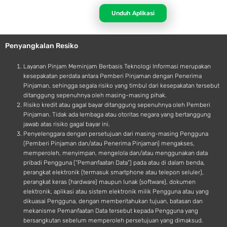
p
n
p
d
Unduh Aplikasi
l
r
e
o
Penyangkalan Resiko
i
d
Layanan Pinjam Meminjam Berbasis Teknologi Informasi merupakan
kesepakatan perdata antara Pemberi Pinjaman dengan Penerima
Pinjaman, sehingga segala risiko yang timbul dari kesepakatan tersebut
ditanggung sepenuhnya oleh masing-masing pihak.
Risiko kredit atau gagal bayar ditanggung sepenuhnya oleh Pemberi
Pinjaman. Tidak ada lembaga atau otoritas negara yang bertanggung
jawab atas risiko gagal bayar ini.
Penyelenggara dengan persetujuan dari masing-masing Pengguna
(Pemberi Pinjaman dan/atau Penerima Pinjaman) mengakses,
memperoleh, menyimpan, mengelola dan/atau menggunakan data
pribadi Pengguna (“Pemanfaatan Data”) pada atau di dalam benda,
perangkat elektronik (termasuk smartphone atau telepon seluler),
perangkat keras (hardware) maupun lunak (software), dokumen
elektronik, aplikasi atau sistem elektronik milik Pengguna atau yang
dikuasai Pengguna, dengan memberitahukan tujuan, batasan dan
mekanisme Pemanfaatan Data tersebut kepada Pengguna yang
bersangkutan sebelum memperoleh persetujuan yang dimaksud.