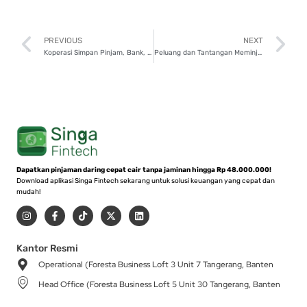
Prev
N
PREVIOUS
NEXT
Koperasi Simpan Pinjam, Bank, atau Peer-to-Peer Lending, Mana yang Lebih Baik?
Peluang dan Tantangan Meminjam Uang bagi Gen Z dan Milenial di Era Digital
Dapatkan pinjaman daring cepat cair tanpa jaminan hingga Rp 48.000.000!
Download aplikasi Singa Fintech sekarang untuk solusi keuangan yang cepat dan
mudah!
I
F
T
X
L
n
a
i
-
i
s
c
k
t
n
t
e
t
w
k
a
b
o
i
e
Kantor Resmi
g
o
k
t
d
Operational (Foresta Business Loft 3 Unit 7 Tangerang, Banten
r
o
t
i
a
k
e
n
Head Office (Foresta Business Loft 5 Unit 30 Tangerang, Banten
m
-
r
f