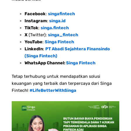
Facebook
:
singafintech
Instagram
:
singa.id
TikTok
:
singa.fintech
X
(Twitter):
singa_fintech
YouTube
:
Singa Fintech
LinkedIn
:
PT Abadi Sejahtera Finansindo
(Singa Fintech)
WhatsApp Channel:
Singa Fintech
Tetap terhubung untuk mendapatkan solusi
keuangan yang terbaik dan terpercaya dari Singa
Fintech!
#LifeBetterWithSinga