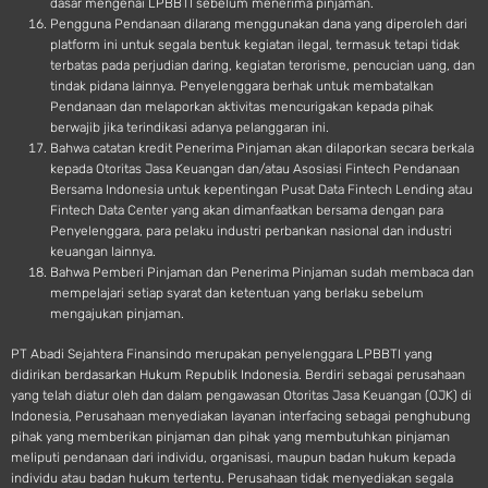
dasar mengenai LPBBTI sebelum menerima pinjaman.
Pengguna Pendanaan dilarang menggunakan dana yang diperoleh dari
platform ini untuk segala bentuk kegiatan ilegal, termasuk tetapi tidak
terbatas pada perjudian daring, kegiatan terorisme, pencucian uang, dan
tindak pidana lainnya. Penyelenggara berhak untuk membatalkan
Pendanaan dan melaporkan aktivitas mencurigakan kepada pihak
berwajib jika terindikasi adanya pelanggaran ini.
Bahwa catatan kredit Penerima Pinjaman akan dilaporkan secara berkala
kepada Otoritas Jasa Keuangan dan/atau Asosiasi Fintech Pendanaan
Bersama Indonesia untuk kepentingan Pusat Data Fintech Lending atau
Fintech Data Center yang akan dimanfaatkan bersama dengan para
Penyelenggara, para pelaku industri perbankan nasional dan industri
keuangan lainnya.
Bahwa Pemberi Pinjaman dan Penerima Pinjaman sudah membaca dan
mempelajari setiap syarat dan ketentuan yang berlaku sebelum
mengajukan pinjaman.
PT Abadi Sejahtera Finansindo merupakan penyelenggara LPBBTI yang
didirikan berdasarkan Hukum Republik Indonesia. Berdiri sebagai perusahaan
yang telah diatur oleh dan dalam pengawasan Otoritas Jasa Keuangan (OJK) di
Indonesia, Perusahaan menyediakan layanan interfacing sebagai penghubung
pihak yang memberikan pinjaman dan pihak yang membutuhkan pinjaman
meliputi pendanaan dari individu, organisasi, maupun badan hukum kepada
individu atau badan hukum tertentu. Perusahaan tidak menyediakan segala