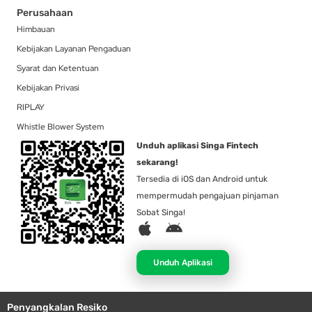
Perusahaan
Himbauan
Kebijakan Layanan Pengaduan
Syarat dan Ketentuan
Kebijakan Privasi
RIPLAY
Whistle Blower System
Unduh aplikasi Singa Fintech
sekarang!
Tersedia di iOS dan Android untuk
mempermudah pengajuan pinjaman
Sobat Singa!
A
A
p
n
p
d
Unduh Aplikasi
l
r
e
o
Penyangkalan Resiko
i