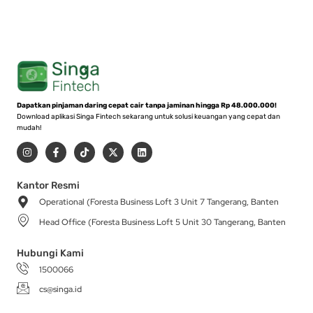
Dapatkan pinjaman daring cepat cair tanpa jaminan hingga Rp 48.000.000!
Download aplikasi Singa Fintech sekarang untuk solusi keuangan yang cepat dan
mudah!
I
F
T
X
L
n
a
i
-
i
s
c
k
t
n
t
e
t
w
k
a
b
o
i
e
Kantor Resmi
g
o
k
t
d
Operational (Foresta Business Loft 3 Unit 7 Tangerang, Banten
r
o
t
i
a
k
e
n
Head Office (Foresta Business Loft 5 Unit 30 Tangerang, Banten
m
-
r
f
Hubungi Kami
1500066
cs@singa.id