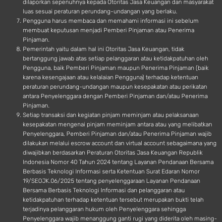
dilaporkan sepenuhnya kepada Otoritas Jasa Keuangan dan masyarakat
luas sesuai peraturan perundang-undangan yang berlaku.
Pengguna harus membaca dan memahami informasi ini sebelum
membuat keputusan menjadi Pemberi Pinjaman atau Penerima
Pinjaman.
Pemerintah yaitu dalam hal ini Otoritas Jasa Keuangan, tidak
bertanggung jawab atas setiap pelanggaran atau ketidakpatuhan oleh
Pengguna, baik Pemberi Pinjaman maupun Penerima Pinjaman (baik
karena kesengajaan atau kelalaian Pengguna) terhadap ketentuan
peraturan perundang-undangan maupun kesepakatan atau perikatan
antara Penyelenggara dengan Pemberi Pinjaman dan/atau Penerima
Pinjaman.
Setiap transaksi dan kegiatan pinjam meminjam atau pelaksanaan
kesepakatan mengenai pinjam meminjam antara atau yang melibatkan
Penyelenggara, Pemberi Pinjaman dan/atau Penerima Pinjaman wajib
dilakukan melalui escrow account dan virtual account sebagaimana yang
diwajibkan berdasarkan Peraturan Otoritas Jasa Keuangan Republik
Indonesia Nomor 40 Tahun 2024 tentang Layanan Pendanaan Bersama
Berbasis Teknologi Informasi serta Ketentuan Surat Edaran Nomor
19/SEOJK.06/2025 tentang penyelenggaraan Layanan Pendanaan
Bersama Berbasis Teknologi Informasi dan pelanggaran atau
ketidakpatuhan terhadap ketentuan tersebut merupakan bukti telah
terjadinya pelanggaran hukum oleh Penyelenggara sehingga
Penyelenggara wajib menanggung ganti rugi yang diderita oleh masing-