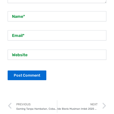
Name*
Email*
Website
Prev
N
PREVIOUS
NEXT
Gaming Tanpa Hambatan, Coba 7 HP Gaming Terbaik 2025!
Ide Bisnis Musiman Imlek 2025 dan Cara Memulai agar Sukses