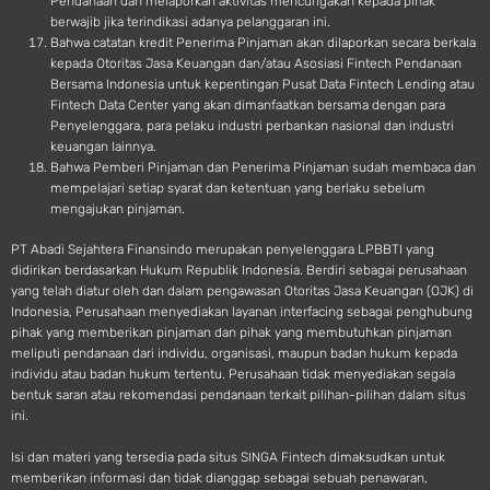
Pendanaan dan melaporkan aktivitas mencurigakan kepada pihak
berwajib jika terindikasi adanya pelanggaran ini.
Bahwa catatan kredit Penerima Pinjaman akan dilaporkan secara berkala
kepada Otoritas Jasa Keuangan dan/atau Asosiasi Fintech Pendanaan
Bersama Indonesia untuk kepentingan Pusat Data Fintech Lending atau
Fintech Data Center yang akan dimanfaatkan bersama dengan para
Penyelenggara, para pelaku industri perbankan nasional dan industri
keuangan lainnya.
Bahwa Pemberi Pinjaman dan Penerima Pinjaman sudah membaca dan
mempelajari setiap syarat dan ketentuan yang berlaku sebelum
mengajukan pinjaman.
PT Abadi Sejahtera Finansindo merupakan penyelenggara LPBBTI yang
didirikan berdasarkan Hukum Republik Indonesia. Berdiri sebagai perusahaan
yang telah diatur oleh dan dalam pengawasan Otoritas Jasa Keuangan (OJK) di
Indonesia, Perusahaan menyediakan layanan interfacing sebagai penghubung
pihak yang memberikan pinjaman dan pihak yang membutuhkan pinjaman
meliputi pendanaan dari individu, organisasi, maupun badan hukum kepada
individu atau badan hukum tertentu. Perusahaan tidak menyediakan segala
bentuk saran atau rekomendasi pendanaan terkait pilihan-pilihan dalam situs
ini.
Isi dan materi yang tersedia pada situs SINGA Fintech dimaksudkan untuk
memberikan informasi dan tidak dianggap sebagai sebuah penawaran,