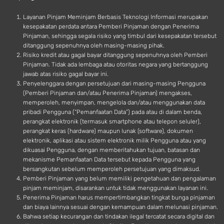
d
Layanan Pinjam Meminjam Berbasis Teknologi Informasi merupakan
kesepakatan perdata antara Pemberi Pinjaman dengan Penerima
Pinjaman, sehingga segala risiko yang timbul dari kesepakatan tersebut
ditanggung sepenuhnya oleh masing-masing pihak.
Risiko kredit atau gagal bayar ditanggung sepenuhnya oleh Pemberi
Pinjaman. Tidak ada lembaga atau otoritas negara yang bertanggung
jawab atas risiko gagal bayar ini.
Penyelenggara dengan persetujuan dari masing-masing Pengguna
(Pemberi Pinjaman dan/atau Penerima Pinjaman) mengakses,
memperoleh, menyimpan, mengelola dan/atau menggunakan data
pribadi Pengguna (“Pemanfaatan Data”) pada atau di dalam benda,
perangkat elektronik (termasuk smartphone atau telepon seluler),
perangkat keras (hardware) maupun lunak (software), dokumen
elektronik, aplikasi atau sistem elektronik milik Pengguna atau yang
dikuasai Pengguna, dengan memberitahukan tujuan, batasan dan
mekanisme Pemanfaatan Data tersebut kepada Pengguna yang
bersangkutan sebelum memperoleh persetujuan yang dimaksud.
Pemberi Pinjaman yang belum memiliki pengetahuan dan pengalaman
pinjam meminjam, disarankan untuk tidak menggunakan layanan ini.
Penerima Pinjaman harus mempertimbangkan tingkat bunga pinjaman
dan biaya lainnya sesuai dengan kemampuan dalam melunasi pinjaman.
Bahwa setiap kecurangan dan tindakan ilegal tercatat secara digital dan