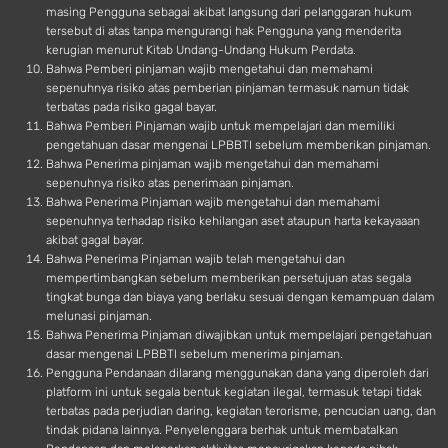
masing Pengguna sebagai akibat langsung dari pelanggaran hukum
tersebut di atas tanpa mengurangi hak Pengguna yang menderita
kerugian menurut Kitab Undang-Undang Hukum Perdata.
Bahwa Pemberi pinjaman wajib mengetahui dan memahami
sepenuhnya risiko atas pemberian pinjaman termasuk namun tidak
terbatas pada risiko gagal bayar.
Bahwa Pemberi Pinjaman wajib untuk mempelajari dan memiliki
pengetahuan dasar mengenai LPBBTI sebelum memberikan pinjaman.
Bahwa Penerima pinjaman wajib mengetahui dan memahami
sepenuhnya risiko atas penerimaan pinjaman.
Bahwa Penerima Pinjaman wajib mengetahui dan memahami
sepenuhnya terhadap risiko kehilangan aset ataupun harta kekayaaan
akibat gagal bayar.
Bahwa Penerima Pinjaman wajib telah mengetahui dan
mempertimbangkan sebelum memberikan persetujuan atas segala
tingkat bunga dan biaya yang berlaku sesuai dengan kemampuan dalam
melunasi pinjaman.
Bahwa Penerima Pinjaman diwajibkan untuk mempelajari pengetahuan
dasar mengenai LPBBTI sebelum menerima pinjaman.
Pengguna Pendanaan dilarang menggunakan dana yang diperoleh dari
platform ini untuk segala bentuk kegiatan ilegal, termasuk tetapi tidak
terbatas pada perjudian daring, kegiatan terorisme, pencucian uang, dan
tindak pidana lainnya. Penyelenggara berhak untuk membatalkan