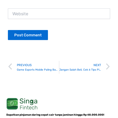
Website
Prev
N
PREVIOUS
NEXT
Game Esports Mobile Paling Banyak Dimainkan di 2025, Kamu yang Mana?
Jangan Salah Beli, Cek 6 Tips Pilih Peralatan Fitness untuk di Rumah
Dapatkan pinjaman daring cepat cair tanpa jaminan hingga Rp 48.000.000!