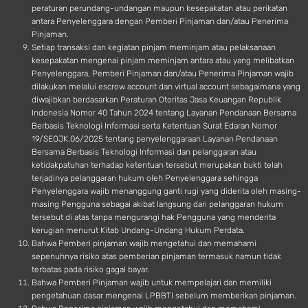
peraturan perundang-undangan maupun kesepakatan atau perikatan
antara Penyelenggara dengan Pemberi Pinjaman dan/atau Penerima
Pinjaman.
Setiap transaksi dan kegiatan pinjam meminjam atau pelaksanaan
kesepakatan mengenai pinjam meminjam antara atau yang melibatkan
Penyelenggara, Pemberi Pinjaman dan/atau Penerima Pinjaman wajib
dilakukan melalui escrow account dan virtual account sebagaimana yang
diwajibkan berdasarkan Peraturan Otoritas Jasa Keuangan Republik
Indonesia Nomor 40 Tahun 2024 tentang Layanan Pendanaan Bersama
Berbasis Teknologi Informasi serta Ketentuan Surat Edaran Nomor
19/SEOJK.06/2025 tentang penyelenggaraan Layanan Pendanaan
Bersama Berbasis Teknologi Informasi dan pelanggaran atau
ketidakpatuhan terhadap ketentuan tersebut merupakan bukti telah
terjadinya pelanggaran hukum oleh Penyelenggara sehingga
Penyelenggara wajib menanggung ganti rugi yang diderita oleh masing-
masing Pengguna sebagai akibat langsung dari pelanggaran hukum
tersebut di atas tanpa mengurangi hak Pengguna yang menderita
kerugian menurut Kitab Undang-Undang Hukum Perdata.
Bahwa Pemberi pinjaman wajib mengetahui dan memahami
sepenuhnya risiko atas pemberian pinjaman termasuk namun tidak
terbatas pada risiko gagal bayar.
Bahwa Pemberi Pinjaman wajib untuk mempelajari dan memiliki
pengetahuan dasar mengenai LPBBTI sebelum memberikan pinjaman.