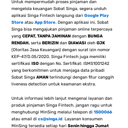
Untuk mempermudah proses pinjaman dan
mengelola keuangan Sobat Singa, segera unduh
aplikasi Singa Fintech langsung dari
Google Play
Store
atau
App Store
. Dengan aplikasi ini, Sobat
Singa bisa mengajukan pinjaman online terpercaya
yang
CEPAT, TANPA JAMINAN
dengan
BUNGA
RENDAH,
serta
BERIZIN
dan
DIAWASI
oleh
OJK
(Otoritas Jasa Keuangan) dengan surat izin nomor
KEP-47/D.05/2020. Singa Fintech juga memiliki
sertifikasi
ISO
dengan No. Sertifikat: ISMS1001242
yang berkomitmen untuk menjaga data pribadi
Sobat Singa
AMAN
terlindungi dengan fitur canggih
liveness detection untuk keamanan ekstra.
Untuk informasi lebih lanjut mengenai layanan dan
produk pinjaman Singa Fintech, jangan ragu untuk
menghubungi MinSing melalui telepon di
1500066
atau email di
cs@singa.id
.
Layanan konsumen
MinSing tersedia setiap hari
Senin hingga Jumat