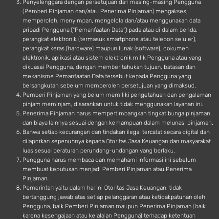
Penyelenggara dengan persetujuan dari masing-masing Pengguna
(Pemberi Pinjaman dan/atau Penerima Pinjaman) mengakses,
memperoleh, menyimpan, mengelola dan/atau menggunakan data
pribadi Pengguna (“Pemanfaatan Data”) pada atau di dalam benda,
perangkat elektronik (termasuk smartphone atau telepon seluler),
perangkat keras (hardware) maupun lunak (software), dokumen
elektronik, aplikasi atau sistem elektronik milik Pengguna atau yang
dikuasai Pengguna, dengan memberitahukan tujuan, batasan dan
mekanisme Pemanfaatan Data tersebut kepada Pengguna yang
bersangkutan sebelum memperoleh persetujuan yang dimaksud.
Pemberi Pinjaman yang belum memiliki pengetahuan dan pengalaman
pinjam meminjam, disarankan untuk tidak menggunakan layanan ini.
Penerima Pinjaman harus mempertimbangkan tingkat bunga pinjaman
dan biaya lainnya sesuai dengan kemampuan dalam melunasi pinjaman.
Bahwa setiap kecurangan dan tindakan ilegal tercatat secara digital dan
dilaporkan sepenuhnya kepada Otoritas Jasa Keuangan dan masyarakat
luas sesuai peraturan perundang-undangan yang berlaku.
Pengguna harus membaca dan memahami informasi ini sebelum
membuat keputusan menjadi Pemberi Pinjaman atau Penerima
Pinjaman.
Pemerintah yaitu dalam hal ini Otoritas Jasa Keuangan, tidak
bertanggung jawab atas setiap pelanggaran atau ketidakpatuhan oleh
Pengguna, baik Pemberi Pinjaman maupun Penerima Pinjaman (baik
karena kesengajaan atau kelalaian Pengguna) terhadap ketentuan