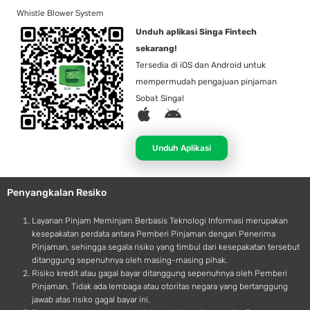
Whistle Blower System
Unduh aplikasi Singa Fintech
sekarang!
Tersedia di iOS dan Android untuk
mempermudah pengajuan pinjaman
Sobat Singa!
A
A
p
n
p
d
Unduh Aplikasi
l
r
e
o
Penyangkalan Resiko
i
d
Layanan Pinjam Meminjam Berbasis Teknologi Informasi merupakan
kesepakatan perdata antara Pemberi Pinjaman dengan Penerima
Pinjaman, sehingga segala risiko yang timbul dari kesepakatan tersebut
ditanggung sepenuhnya oleh masing-masing pihak.
Risiko kredit atau gagal bayar ditanggung sepenuhnya oleh Pemberi
Pinjaman. Tidak ada lembaga atau otoritas negara yang bertanggung
jawab atas risiko gagal bayar ini.