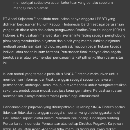
mempelajari setiap syarat dan ketentuan yang berlaku sebelum
mengajukan pinjaman.
PT Abadi Sejahtera Finansindo merupakan penyelenggara LPBBTI yang
didirikan berdasarkan Hukum Republik Indonesia. Berdiri sebagai perusahaan
yang telah diatur oleh dan dalam pengawasan Otoritas Jasa Keuangan (OJK) di
Indonesia, Perusahaan menyediakan layanan interfacing sebagai penghubung
pihak yang memberikan pinjaman dan pihak yang membutuhkan pinjaman
meliputi pendanaan dari individu, organisasi, maupun badan hukum kepada
individu atau badan hukum tertentu. Perusahaan tidak menyediakan segala
bentuk saran atau rekomendasi pendanaan terkait pilihan-pilihan dalam situs
ini.
Isi dan materi yang tersedia pada situs SINGA Fintech dimaksudkan untuk
memberikan informasi dan tidak dianggap sebagai sebuah penawaran,
permohonan, undangan, saran, maupun rekomendasi untuk menginvestasikan
sekuritas, produk pasar modal, atau jasa keuangan lainya. Perusahaan dalam
memberikan jasanya hanya terbatas pada fungsi administratif.
Pendanaan dan pinjaman yang ditempatkan di rekening SINGA Fintech adalah
tidak dan tidak akan dianggap sebagai simpanan yang diselenggarakan oleh
Perusahaan seperti diatur dalam Peraturan Perundang-Undangan tentang
Perbankan di Indonesia. Perusahaan atau setiap Direktur, Pegawai, Karyawan,
Wakil, Afiliasi, atau Agen-Agennya tidak memiliki tanggung jawab terkait