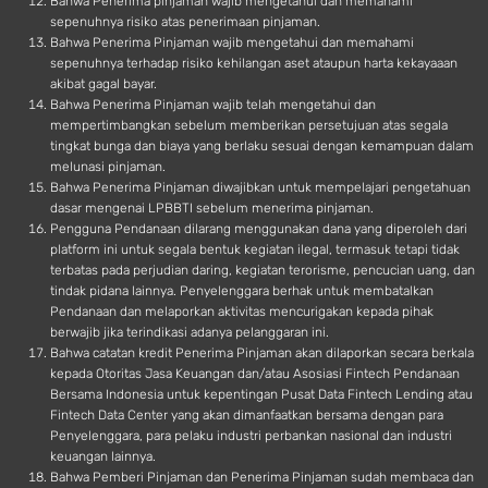
Bahwa Penerima pinjaman wajib mengetahui dan memahami
sepenuhnya risiko atas penerimaan pinjaman.
Bahwa Penerima Pinjaman wajib mengetahui dan memahami
sepenuhnya terhadap risiko kehilangan aset ataupun harta kekayaaan
akibat gagal bayar.
Bahwa Penerima Pinjaman wajib telah mengetahui dan
mempertimbangkan sebelum memberikan persetujuan atas segala
tingkat bunga dan biaya yang berlaku sesuai dengan kemampuan dalam
melunasi pinjaman.
Bahwa Penerima Pinjaman diwajibkan untuk mempelajari pengetahuan
dasar mengenai LPBBTI sebelum menerima pinjaman.
Pengguna Pendanaan dilarang menggunakan dana yang diperoleh dari
platform ini untuk segala bentuk kegiatan ilegal, termasuk tetapi tidak
terbatas pada perjudian daring, kegiatan terorisme, pencucian uang, dan
tindak pidana lainnya. Penyelenggara berhak untuk membatalkan
Pendanaan dan melaporkan aktivitas mencurigakan kepada pihak
berwajib jika terindikasi adanya pelanggaran ini.
Bahwa catatan kredit Penerima Pinjaman akan dilaporkan secara berkala
kepada Otoritas Jasa Keuangan dan/atau Asosiasi Fintech Pendanaan
Bersama Indonesia untuk kepentingan Pusat Data Fintech Lending atau
Fintech Data Center yang akan dimanfaatkan bersama dengan para
Penyelenggara, para pelaku industri perbankan nasional dan industri
keuangan lainnya.
Bahwa Pemberi Pinjaman dan Penerima Pinjaman sudah membaca dan