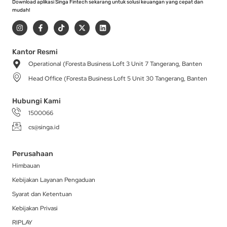
Download aplikasi Singa Fintech sekarang untuk solusi keuangan yang cepat dan
mudah!
I
F
T
X
L
n
a
i
-
i
s
c
k
t
n
t
e
t
w
k
a
b
o
i
e
Kantor Resmi
g
o
k
t
d
Operational (Foresta Business Loft 3 Unit 7 Tangerang, Banten
r
o
t
i
a
k
e
n
Head Office (Foresta Business Loft 5 Unit 30 Tangerang, Banten
m
-
r
f
Hubungi Kami
1500066
cs@singa.id
Perusahaan
Himbauan
Kebijakan Layanan Pengaduan
Syarat dan Ketentuan
Kebijakan Privasi
RIPLAY