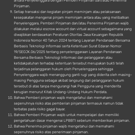
antara Penyelenggara dengan Pemberi Pinjaman dan/atau Penerima
Pinjaman.
Setiap transaksi dan kegiatan pinjam meminjam atau pelaksanaan
kesepakatan mengenai pinjam meminjam antara atau yang melibatkan
Penyelenggara, Pemberi Pinjaman dan/atau Penerima Pinjaman wajib
dilakukan melalui escrow account dan virtual account sebagaimana yang
diwajibkan berdasarkan Peraturan Otoritas Jasa Keuangan Republik
Indonesia Nomor 40 Tahun 2024 tentang Layanan Pendanaan Bersama
Berbasis Teknologi Informasi serta Ketentuan Surat Edaran Nomor
19/SEOJK.06/2025 tentang penyelenggaraan Layanan Pendanaan
Bersama Berbasis Teknologi Informasi dan pelanggaran atau
ketidakpatuhan terhadap ketentuan tersebut merupakan bukti telah
terjadinya pelanggaran hukum oleh Penyelenggara sehingga
Penyelenggara wajib menanggung ganti rugi yang diderita oleh masing-
masing Pengguna sebagai akibat langsung dari pelanggaran hukum
tersebut di atas tanpa mengurangi hak Pengguna yang menderita
kerugian menurut Kitab Undang-Undang Hukum Perdata.
Bahwa Pemberi pinjaman wajib mengetahui dan memahami
sepenuhnya risiko atas pemberian pinjaman termasuk namun tidak
terbatas pada risiko gagal bayar.
Bahwa Pemberi Pinjaman wajib untuk mempelajari dan memiliki
pengetahuan dasar mengenai LPBBTI sebelum memberikan pinjaman.
Bahwa Penerima pinjaman wajib mengetahui dan memahami
sepenuhnya risiko atas penerimaan pinjaman.