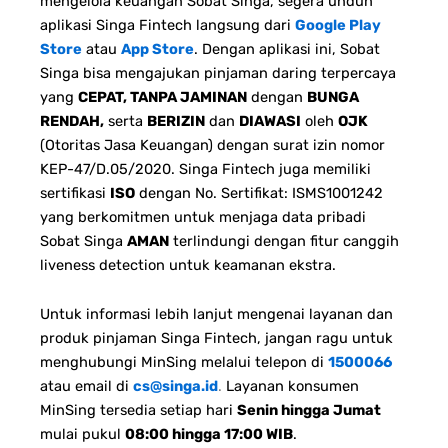
mengelola keuangan Sobat Singa, segera unduh
aplikasi Singa Fintech langsung dari
Google Play
Store
atau
App Store
. Dengan aplikasi ini, Sobat
Singa bisa mengajukan pinjaman daring terpercaya
yang
CEPAT, TANPA JAMINAN
dengan
BUNGA
RENDAH,
serta
BERIZIN
dan
DIAWASI
oleh
OJK
(Otoritas Jasa Keuangan) dengan surat izin nomor
KEP-47/D.05/2020. Singa Fintech juga memiliki
sertifikasi
ISO
dengan No. Sertifikat: ISMS1001242
yang berkomitmen untuk menjaga data pribadi
Sobat Singa
AMAN
terlindungi dengan fitur canggih
liveness detection untuk keamanan ekstra.
Untuk informasi lebih lanjut mengenai layanan dan
produk pinjaman Singa Fintech, jangan ragu untuk
menghubungi MinSing melalui telepon di
1500066
atau email di
cs@singa.id
.
Layanan konsumen
MinSing tersedia setiap hari
Senin hingga Jumat
mulai pukul
08:00 hingga 17:00 WIB
.