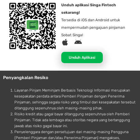
Unduh aplikasi Singa Fintech
sekarang!
Tersedia di iOS dan Android untuk
mempermudah pengajuan pinjaman
Sobat Singa!
A
A
p
n
p
d
Unduh Aplikasi
l
r
e
o
Penyangkalan Resiko
i
d
Layanan Pinjam Meminjam Berbasis Teknologi Informasi merupakan
kesepakatan perdata antara Pemberi Pinjaman dengan Penerima
Pinjaman, sehingga segala risiko yang timbul dari kesepakatan tersebut
ditanggung sepenuhnya oleh masing-masing pihak.
Risiko kredit atau gagal bayar ditanggung sepenuhnya oleh Pemberi
Pinjaman. Tidak ada lembaga atau otoritas negara yang bertanggung
jawab atas risiko gagal bayar ini.
Penyelenggara dengan persetujuan dari masing-masing Pengguna
(Pemberi Pinjaman dan/atau Penerima Pinjaman) mengakses,