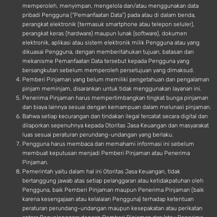
memperoleh, menyimpan, mengelola dan/atau menggunakan data
pribadi Pengguna (“Pemanfaatan Data”) pada atau di dalam benda,
perangkat elektronik (termasuk smartphone atau telepon seluler),
perangkat keras (hardware) maupun lunak (software), dokumen
elektronik, aplikasi atau sistem elektronik milik Pengguna atau yang
dikuasai Pengguna, dengan memberitahukan tujuan, batasan dan
mekanisme Pemanfaatan Data tersebut kepada Pengguna yang
bersangkutan sebelum memperoleh persetujuan yang dimaksud.
Pemberi Pinjaman yang belum memiliki pengetahuan dan pengalaman
pinjam meminjam, disarankan untuk tidak menggunakan layanan ini.
Penerima Pinjaman harus mempertimbangkan tingkat bunga pinjaman
dan biaya lainnya sesuai dengan kemampuan dalam melunasi pinjaman.
Bahwa setiap kecurangan dan tindakan ilegal tercatat secara digital dan
dilaporkan sepenuhnya kepada Otoritas Jasa Keuangan dan masyarakat
luas sesuai peraturan perundang-undangan yang berlaku.
Pengguna harus membaca dan memahami informasi ini sebelum
membuat keputusan menjadi Pemberi Pinjaman atau Penerima
Pinjaman.
Pemerintah yaitu dalam hal ini Otoritas Jasa Keuangan, tidak
bertanggung jawab atas setiap pelanggaran atau ketidakpatuhan oleh
Pengguna, baik Pemberi Pinjaman maupun Penerima Pinjaman (baik
karena kesengajaan atau kelalaian Pengguna) terhadap ketentuan
peraturan perundang-undangan maupun kesepakatan atau perikatan