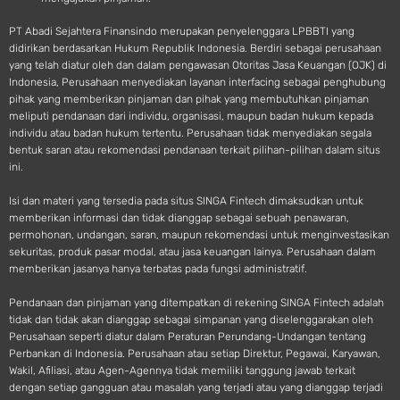
PT Abadi Sejahtera Finansindo merupakan penyelenggara LPBBTI yang
didirikan berdasarkan Hukum Republik Indonesia. Berdiri sebagai perusahaan
yang telah diatur oleh dan dalam pengawasan Otoritas Jasa Keuangan (OJK) di
Indonesia, Perusahaan menyediakan layanan interfacing sebagai penghubung
pihak yang memberikan pinjaman dan pihak yang membutuhkan pinjaman
meliputi pendanaan dari individu, organisasi, maupun badan hukum kepada
individu atau badan hukum tertentu. Perusahaan tidak menyediakan segala
bentuk saran atau rekomendasi pendanaan terkait pilihan-pilihan dalam situs
ini.
Isi dan materi yang tersedia pada situs SINGA Fintech dimaksudkan untuk
memberikan informasi dan tidak dianggap sebagai sebuah penawaran,
permohonan, undangan, saran, maupun rekomendasi untuk menginvestasikan
sekuritas, produk pasar modal, atau jasa keuangan lainya. Perusahaan dalam
memberikan jasanya hanya terbatas pada fungsi administratif.
Pendanaan dan pinjaman yang ditempatkan di rekening SINGA Fintech adalah
tidak dan tidak akan dianggap sebagai simpanan yang diselenggarakan oleh
Perusahaan seperti diatur dalam Peraturan Perundang-Undangan tentang
Perbankan di Indonesia. Perusahaan atau setiap Direktur, Pegawai, Karyawan,
Wakil, Afiliasi, atau Agen-Agennya tidak memiliki tanggung jawab terkait
dengan setiap gangguan atau masalah yang terjadi atau yang dianggap terjadi