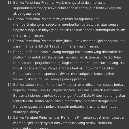
Bahwa Penerima Pinjaman wajib mengetahui dan memahami
sepenuhnya terhadap risiko kehilangan aset ataupun harta kekayaaan
akibat gagal bayar.
Bahwa Penerima Pinjaman wajib telah mengetahui dan
mempertimbangkan sebelum memberikan persetujuan atas segala
tingkat bunga dan biaya yang berlaku sesuai dengan kemampuan dalam
melunasi pinjaman.
Bahwa Penerima Pinjaman diwajibkan untuk mempelajari pengetahuan
dasar mengenai LPBBTI sebelum menerima pinjaman.
Pengguna Pendanaan dilarang menggunakan dana yang diperoleh dari
platform ini untuk segala bentuk kegiatan ilegal, termasuk tetapi tidak
terbatas pada perjudian daring, kegiatan terorisme, pencucian uang, dan
tindak pidana lainnya. Penyelenggara berhak untuk membatalkan
Pendanaan dan melaporkan aktivitas mencurigakan kepada pihak
berwajib jika terindikasi adanya pelanggaran ini.
Bahwa catatan kredit Penerima Pinjaman akan dilaporkan secara berkala
kepada Otoritas Jasa Keuangan dan/atau Asosiasi Fintech Pendanaan
Bersama Indonesia untuk kepentingan Pusat Data Fintech Lending atau
Fintech Data Center yang akan dimanfaatkan bersama dengan para
Penyelenggara, para pelaku industri perbankan nasional dan industri
keuangan lainnya.
Bahwa Pemberi Pinjaman dan Penerima Pinjaman sudah membaca dan
mempelajari setiap syarat dan ketentuan yang berlaku sebelum
mengajukan pinjaman.