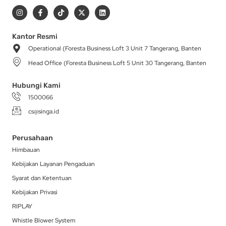
I
F
T
X
L
n
a
i
-
i
s
c
k
t
n
t
e
t
w
k
a
b
o
i
e
Kantor Resmi
g
o
k
t
d
Operational (Foresta Business Loft 3 Unit 7 Tangerang, Banten
r
o
t
i
a
k
e
n
Head Office (Foresta Business Loft 5 Unit 30 Tangerang, Banten
m
-
r
f
Hubungi Kami
1500066
cs@singa.id
Perusahaan
Himbauan
Kebijakan Layanan Pengaduan
Syarat dan Ketentuan
Kebijakan Privasi
RIPLAY
Whistle Blower System