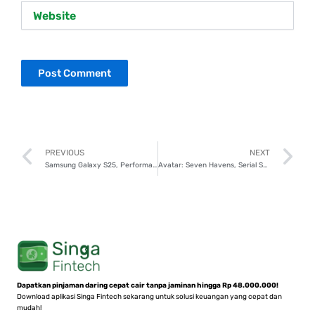
Website
Prev
N
PREVIOUS
NEXT
Samsung Galaxy S25, Performa Tinggi dan Fitur AI Canggih
Avatar: Seven Havens, Serial Sekuel Baru Setelah Legend of Korra!
Dapatkan pinjaman daring cepat cair tanpa jaminan hingga Rp 48.000.000!
Download aplikasi Singa Fintech sekarang untuk solusi keuangan yang cepat dan
mudah!