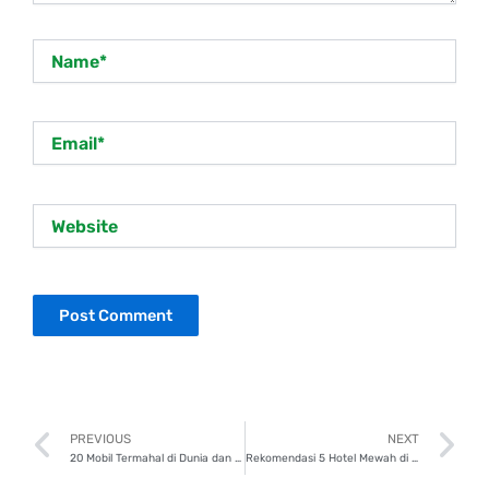
Name*
Email*
Website
Prev
N
PREVIOUS
NEXT
20 Mobil Termahal di Dunia dan Indonesia di 2025, Capai Triliunan Rupiah!
Rekomendasi 5 Hotel Mewah di Jakarta untuk Staycation Tak Terlupakan