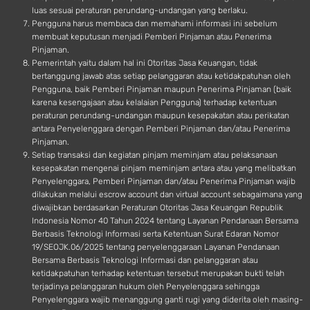
luas sesuai peraturan perundang-undangan yang berlaku.
Pengguna harus membaca dan memahami informasi ini sebelum
membuat keputusan menjadi Pemberi Pinjaman atau Penerima
Pinjaman.
Pemerintah yaitu dalam hal ini Otoritas Jasa Keuangan, tidak
bertanggung jawab atas setiap pelanggaran atau ketidakpatuhan oleh
Pengguna, baik Pemberi Pinjaman maupun Penerima Pinjaman (baik
karena kesengajaan atau kelalaian Pengguna) terhadap ketentuan
peraturan perundang-undangan maupun kesepakatan atau perikatan
antara Penyelenggara dengan Pemberi Pinjaman dan/atau Penerima
Pinjaman.
Setiap transaksi dan kegiatan pinjam meminjam atau pelaksanaan
kesepakatan mengenai pinjam meminjam antara atau yang melibatkan
Penyelenggara, Pemberi Pinjaman dan/atau Penerima Pinjaman wajib
dilakukan melalui escrow account dan virtual account sebagaimana yang
diwajibkan berdasarkan Peraturan Otoritas Jasa Keuangan Republik
Indonesia Nomor 40 Tahun 2024 tentang Layanan Pendanaan Bersama
Berbasis Teknologi Informasi serta Ketentuan Surat Edaran Nomor
19/SEOJK.06/2025 tentang penyelenggaraan Layanan Pendanaan
Bersama Berbasis Teknologi Informasi dan pelanggaran atau
ketidakpatuhan terhadap ketentuan tersebut merupakan bukti telah
terjadinya pelanggaran hukum oleh Penyelenggara sehingga
Penyelenggara wajib menanggung ganti rugi yang diderita oleh masing-