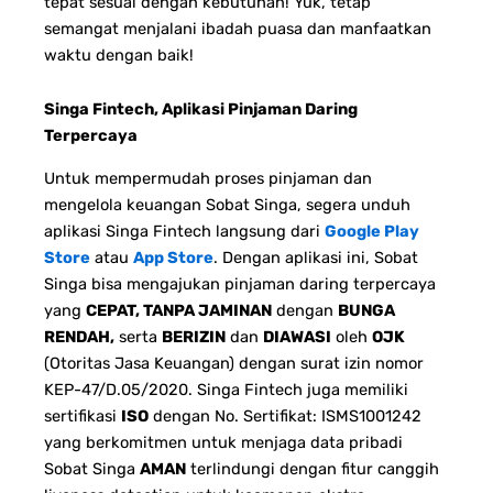
tepat sesuai dengan kebutuhan! Yuk, tetap
semangat menjalani ibadah puasa dan manfaatkan
waktu dengan baik!
Singa Fintech, Aplikasi Pinjaman Daring
Terpercaya
Untuk mempermudah proses pinjaman dan
mengelola keuangan Sobat Singa, segera unduh
aplikasi Singa Fintech langsung dari
Google Play
Store
atau
App Store
. Dengan aplikasi ini, Sobat
Singa bisa mengajukan pinjaman daring terpercaya
yang
CEPAT, TANPA JAMINAN
dengan
BUNGA
RENDAH,
serta
BERIZIN
dan
DIAWASI
oleh
OJK
(Otoritas Jasa Keuangan) dengan surat izin nomor
KEP-47/D.05/2020. Singa Fintech juga memiliki
sertifikasi
ISO
dengan No. Sertifikat: ISMS1001242
yang berkomitmen untuk menjaga data pribadi
Sobat Singa
AMAN
terlindungi dengan fitur canggih