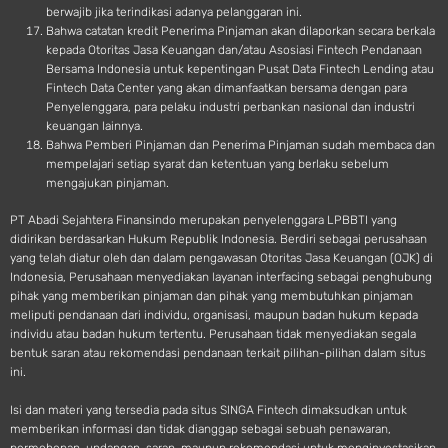
berwajib jika terindikasi adanya pelanggaran ini.
Bahwa catatan kredit Penerima Pinjaman akan dilaporkan secara berkala
kepada Otoritas Jasa Keuangan dan/atau Asosiasi Fintech Pendanaan
Bersama Indonesia untuk kepentingan Pusat Data Fintech Lending atau
Fintech Data Center yang akan dimanfaatkan bersama dengan para
Penyelenggara, para pelaku industri perbankan nasional dan industri
keuangan lainnya.
Bahwa Pemberi Pinjaman dan Penerima Pinjaman sudah membaca dan
mempelajari setiap syarat dan ketentuan yang berlaku sebelum
mengajukan pinjaman.
PT Abadi Sejahtera Finansindo merupakan penyelenggara LPBBTI yang
didirikan berdasarkan Hukum Republik Indonesia. Berdiri sebagai perusahaan
yang telah diatur oleh dan dalam pengawasan Otoritas Jasa Keuangan (OJK) di
Indonesia, Perusahaan menyediakan layanan interfacing sebagai penghubung
pihak yang memberikan pinjaman dan pihak yang membutuhkan pinjaman
meliputi pendanaan dari individu, organisasi, maupun badan hukum kepada
individu atau badan hukum tertentu. Perusahaan tidak menyediakan segala
bentuk saran atau rekomendasi pendanaan terkait pilihan-pilihan dalam situs
ini.
Isi dan materi yang tersedia pada situs SINGA Fintech dimaksudkan untuk
memberikan informasi dan tidak dianggap sebagai sebuah penawaran,