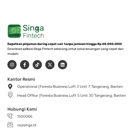
Dapatkan pinjaman daring cepat cair tanpa jaminan hingga Rp 48.000.000!
Download aplikasi Singa Fintech sekarang untuk solusi keuangan yang cepat dan
mudah!
I
F
T
X
L
n
a
i
-
i
s
c
k
t
n
t
e
t
w
k
a
b
o
i
e
Kantor Resmi
g
o
k
t
d
Operational (Foresta Business Loft 3 Unit 7 Tangerang, Banten
r
o
t
i
a
k
e
n
Head Office (Foresta Business Loft 5 Unit 30 Tangerang, Banten
m
-
r
f
Hubungi Kami
1500066
cs@singa.id