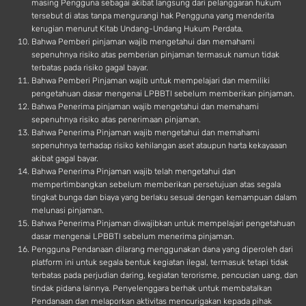
masing Pengguna sebagai akibat langsung dari pelanggaran hukum
tersebut di atas tanpa mengurangi hak Pengguna yang menderita
kerugian menurut Kitab Undang-Undang Hukum Perdata.
Bahwa Pemberi pinjaman wajib mengetahui dan memahami
sepenuhnya risiko atas pemberian pinjaman termasuk namun tidak
terbatas pada risiko gagal bayar.
Bahwa Pemberi Pinjaman wajib untuk mempelajari dan memiliki
pengetahuan dasar mengenai LPBBTI sebelum memberikan pinjaman.
Bahwa Penerima pinjaman wajib mengetahui dan memahami
sepenuhnya risiko atas penerimaan pinjaman.
Bahwa Penerima Pinjaman wajib mengetahui dan memahami
sepenuhnya terhadap risiko kehilangan aset ataupun harta kekayaaan
akibat gagal bayar.
Bahwa Penerima Pinjaman wajib telah mengetahui dan
mempertimbangkan sebelum memberikan persetujuan atas segala
tingkat bunga dan biaya yang berlaku sesuai dengan kemampuan dalam
melunasi pinjaman.
Bahwa Penerima Pinjaman diwajibkan untuk mempelajari pengetahuan
dasar mengenai LPBBTI sebelum menerima pinjaman.
Pengguna Pendanaan dilarang menggunakan dana yang diperoleh dari
platform ini untuk segala bentuk kegiatan ilegal, termasuk tetapi tidak
terbatas pada perjudian daring, kegiatan terorisme, pencucian uang, dan
tindak pidana lainnya. Penyelenggara berhak untuk membatalkan
Pendanaan dan melaporkan aktivitas mencurigakan kepada pihak