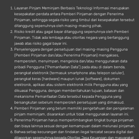
d
Layanan Pinjam Meminjam Berbasis Teknologi Informasi merupakan
kesepakatan perdata antara Pemberi Pinjaman dengan Penerima
Pinjaman, sehingga segala risiko yang timbul dari kesepakatan tersebut
ditanggung sepenuhnya oleh masing-masing pihak.
Risiko kredit atau gagal bayar ditanggung sepenuhnya oleh Pemberi
Pinjaman. Tidak ada lembaga atau otoritas negara yang bertanggung
jawab atas risiko gagal bayar ini.
Penyelenggara dengan persetujuan dari masing-masing Pengguna
(Pemberi Pinjaman dan/atau Penerima Pinjaman) mengakses,
memperoleh, menyimpan, mengelola dan/atau menggunakan data
pribadi Pengguna (“Pemanfaatan Data”) pada atau di dalam benda,
perangkat elektronik (termasuk smartphone atau telepon seluler),
perangkat keras (hardware) maupun lunak (software), dokumen
elektronik, aplikasi atau sistem elektronik milik Pengguna atau yang
dikuasai Pengguna, dengan memberitahukan tujuan, batasan dan
mekanisme Pemanfaatan Data tersebut kepada Pengguna yang
bersangkutan sebelum memperoleh persetujuan yang dimaksud.
Pemberi Pinjaman yang belum memiliki pengetahuan dan pengalaman
pinjam meminjam, disarankan untuk tidak menggunakan layanan ini.
Penerima Pinjaman harus mempertimbangkan tingkat bunga pinjaman
dan biaya lainnya sesuai dengan kemampuan dalam melunasi pinjaman.
Bahwa setiap kecurangan dan tindakan ilegal tercatat secara digital dan
dilaporkan sepenuhnya kepada Otoritas Jasa Keuangan dan masyarakat