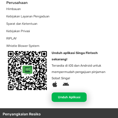
Perusahaan
Himbauan
Kebijakan Layanan Pengaduan
Syarat dan Ketentuan
Kebijakan Privasi
RIPLAY
Whistle Blower System
Unduh aplikasi Singa Fintech
sekarang!
Tersedia di iOS dan Android untuk
mempermudah pengajuan pinjaman
Sobat Singa!
A
A
p
n
p
d
Unduh Aplikasi
l
r
e
o
Penyangkalan Resiko
i