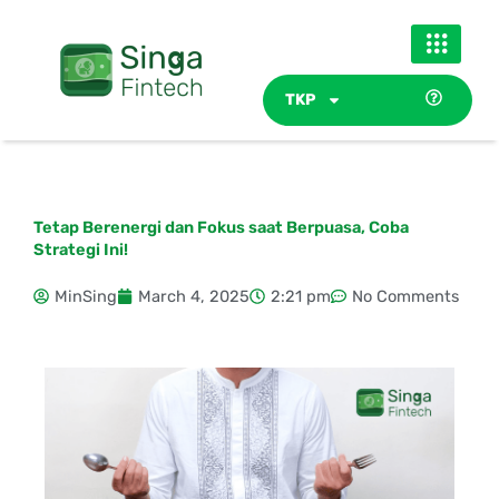
Skip
to
content
TKP
Tetap Berenergi dan Fokus saat Berpuasa, Coba
Strategi Ini!
MinSing
March 4, 2025
2:21 pm
No Comments