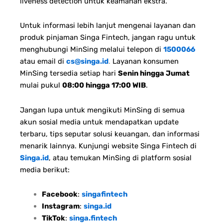
liveness detection untuk keamanan ekstra.
Untuk informasi lebih lanjut mengenai layanan dan
produk pinjaman Singa Fintech, jangan ragu untuk
menghubungi MinSing melalui telepon di
1500066
atau email di
cs@singa.id
.
Layanan konsumen
MinSing tersedia setiap hari
Senin hingga Jumat
mulai pukul
08:00 hingga 17:00 WIB
.
Jangan lupa untuk mengikuti MinSing di semua
akun sosial media untuk mendapatkan update
terbaru, tips seputar solusi keuangan, dan informasi
menarik lainnya. Kunjungi website Singa Fintech di
Singa.id
, atau temukan MinSing di platform sosial
media berikut:
Facebook
:
singafintech
Instagram
:
singa.id
TikTok
:
singa.fintech