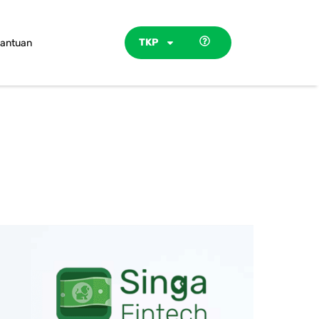
TKP
antuan