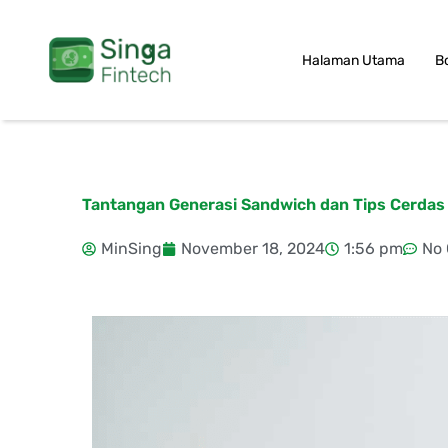
Skip
to
Halaman Utama
B
content
Tantangan Generasi Sandwich dan Tips Cerdas
MinSing
November 18, 2024
1:56 pm
No