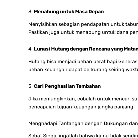
3.
Menabung untuk Masa Depan
Menyisihkan sebagian pendapatan untuk tabung
Pastikan juga untuk menabung untuk dana pen
4.
Lunasi Hutang dengan Rencana yang Mata
Hutang bisa menjadi beban berat bagi Generasi
beban keuangan dapat berkurang seiring wakt
5.
Cari Penghasilan Tambahan
Jika memungkinkan, cobalah untuk mencari su
pencapaian tujuan keuangan jangka panjang.
Menghadapi Tantangan dengan Dukungan dan
Sobat Singa, ingatlah bahwa kamu tidak sendi