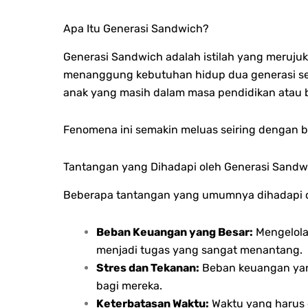
Apa Itu Generasi Sandwich?
Generasi Sandwich adalah istilah yang merujuk
menanggung kebutuhan hidup dua generasi sek
anak yang masih dalam masa pendidikan atau be
Fenomena ini semakin meluas seiring dengan 
Tantangan yang Dihadapi oleh Generasi Sandw
Beberapa tantangan yang umumnya dihadapi ol
Beban Keuangan yang Besar:
Mengelola 
menjadi tugas yang sangat menantang.
Stres dan Tekanan:
Beban keuangan yang
bagi mereka.
Keterbatasan Waktu:
Waktu yang harus 