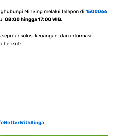
nghubungi MinSing melalui telepon di
1500066
ul
08:00 hingga 17:00 WIB
.
 seputar solusi keuangan, dan informasi
a berikut:
feBetterWithSinga