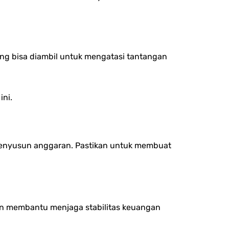
ng bisa diambil untuk mengatasi tantangan
ini.
enyusun anggaran. Pastikan untuk membuat
kan membantu menjaga stabilitas keuangan