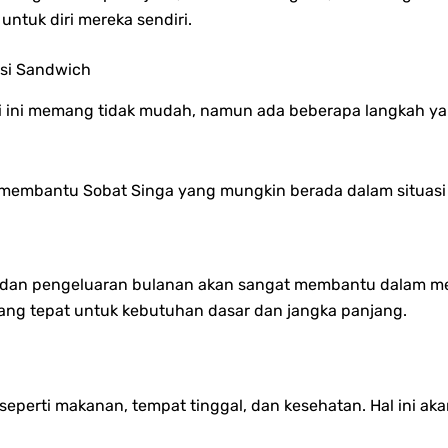
ntuk diri mereka sendiri.
si Sandwich
i ini memang tidak mudah, namun ada beberapa langkah ya
 membantu Sobat Singa yang mungkin berada dalam situasi 
dan pengeluaran bulanan akan sangat membantu dalam m
yang tepat untuk kebutuhan dasar dan jangka panjang.
perti makanan, tempat tinggal, dan kesehatan. Hal ini a