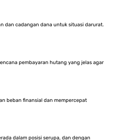
n dan cadangan dana untuk situasi darurat.
i rencana pembayaran hutang yang jelas agar
an beban finansial dan mempercepat
erada dalam posisi serupa, dan dengan