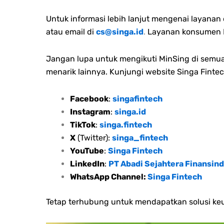
Untuk informasi lebih lanjut mengenai layana
atau email di
cs@singa.id
.
Layanan konsumen M
Jangan lupa untuk mengikuti MinSing di semua 
menarik lainnya. Kunjungi website Singa Fintec
Facebook
:
singafintech
Instagram
:
singa.id
TikTok
:
singa.fintech
X
(Twitter):
singa_fintech
YouTube
:
Singa Fintech
LinkedIn
:
PT Abadi Sejahtera Finansind
WhatsApp Channel:
Singa Fintech
Tetap terhubung untuk mendapatkan solusi keu