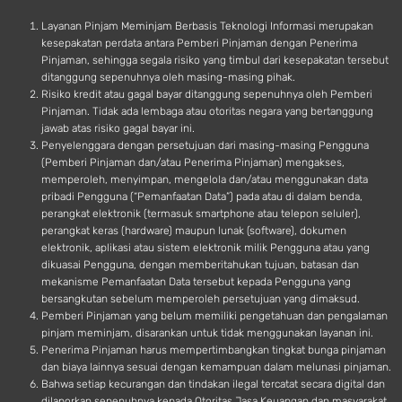
d
Layanan Pinjam Meminjam Berbasis Teknologi Informasi merupakan
kesepakatan perdata antara Pemberi Pinjaman dengan Penerima
Pinjaman, sehingga segala risiko yang timbul dari kesepakatan tersebut
ditanggung sepenuhnya oleh masing-masing pihak.
Risiko kredit atau gagal bayar ditanggung sepenuhnya oleh Pemberi
Pinjaman. Tidak ada lembaga atau otoritas negara yang bertanggung
jawab atas risiko gagal bayar ini.
Penyelenggara dengan persetujuan dari masing-masing Pengguna
(Pemberi Pinjaman dan/atau Penerima Pinjaman) mengakses,
memperoleh, menyimpan, mengelola dan/atau menggunakan data
pribadi Pengguna (“Pemanfaatan Data”) pada atau di dalam benda,
perangkat elektronik (termasuk smartphone atau telepon seluler),
perangkat keras (hardware) maupun lunak (software), dokumen
elektronik, aplikasi atau sistem elektronik milik Pengguna atau yang
dikuasai Pengguna, dengan memberitahukan tujuan, batasan dan
mekanisme Pemanfaatan Data tersebut kepada Pengguna yang
bersangkutan sebelum memperoleh persetujuan yang dimaksud.
Pemberi Pinjaman yang belum memiliki pengetahuan dan pengalaman
pinjam meminjam, disarankan untuk tidak menggunakan layanan ini.
Penerima Pinjaman harus mempertimbangkan tingkat bunga pinjaman
dan biaya lainnya sesuai dengan kemampuan dalam melunasi pinjaman.
Bahwa setiap kecurangan dan tindakan ilegal tercatat secara digital dan
dilaporkan sepenuhnya kepada Otoritas Jasa Keuangan dan masyarakat