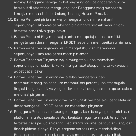
masing Pengguna sebagai akibat langsung dari pelanggaran hukum
tersebut di atas tanpa mengurangi hak Pengguna yang menderita
kerugian menurut Kitab Undang-Undang Hukum Perdata.
Bahwa Pemberi pinjaman wajib mengetahui dan memahami
sepenuhnya risiko atas pemberian pinjaman termasuk namun tidak
terbatas pada risiko gagal bayar.
Bahwa Pemberi Pinjaman wajib untuk mempelajari dan memiliki
pengetahuan dasar mengenai LPBBTI sebelum memberikan pinjaman.
Bahwa Penerima pinjaman wajib mengetahui dan memahami
sepenuhnya risiko atas penerimaan pinjaman.
Bahwa Penerima Pinjaman wajib mengetahui dan memahami
sepenuhnya terhadap risiko kehilangan aset ataupun harta kekayaaan
akibat gagal bayar.
Bahwa Penerima Pinjaman wajib telah mengetahui dan
mempertimbangkan sebelum memberikan persetujuan atas segala
tingkat bunga dan biaya yang berlaku sesuai dengan kemampuan dalam
melunasi pinjaman.
Bahwa Penerima Pinjaman diwajibkan untuk mempelajari pengetahuan
dasar mengenai LPBBTI sebelum menerima pinjaman.
Pengguna Pendanaan dilarang menggunakan dana yang diperoleh dari
platform ini untuk segala bentuk kegiatan ilegal, termasuk tetapi tidak
terbatas pada perjudian daring, kegiatan terorisme, pencucian uang, dan
tindak pidana lainnya. Penyelenggara berhak untuk membatalkan
Pendanaan dan melaporkan aktivitas mencurigakan kepada pihak