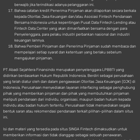
berwajib jika terindikasi adanya pelanggaran ini.
Bahwa catatan kredit Penerima Pinjaman akan dilaporkan secara berkala
kepada Otoritas Jasa Keuangan dan/atau Asosiasi Fintech Pendanaan
Bersama Indonesia untuk kepentingan Pusat Data Fintech Lending atau
Fintech Data Center yang akan dimanfaatkan bersama dengan para
Penyelenggara, para pelaku industri perbankan nasional dan industri
keuangan lainnya.
Bahwa Pemberi Pinjaman dan Penerima Pinjaman sudah membaca dan
mempelajari setiap syarat dan ketentuan yang berlaku sebelum
mengajukan pinjaman.
PT Abadi Sejahtera Finansindo merupakan penyelenggara LPBBTI yang
didirikan berdasarkan Hukum Republik Indonesia. Berdiri sebagai perusahaan
yang telah diatur oleh dan dalam pengawasan Otoritas Jasa Keuangan (OJK) di
Indonesia, Perusahaan menyediakan layanan interfacing sebagai penghubung
pihak yang memberikan pinjaman dan pihak yang membutuhkan pinjaman
meliputi pendanaan dari individu, organisasi, maupun badan hukum kepada
individu atau badan hukum tertentu. Perusahaan tidak menyediakan segala
bentuk saran atau rekomendasi pendanaan terkait pilihan-pilihan dalam situs
ini.
Isi dan materi yang tersedia pada situs SINGA Fintech dimaksudkan untuk
memberikan informasi dan tidak dianggap sebagai sebuah penawaran,