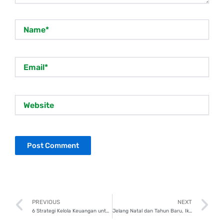
Name*
Email*
Website
Prev
N
PREVIOUS
NEXT
6 Strategi Kelola Keuangan untuk Ikut Kompetisi Gaming Nasional
Jelang Natal dan Tahun Baru, Ikuti 5 Tips Atur Anggaran