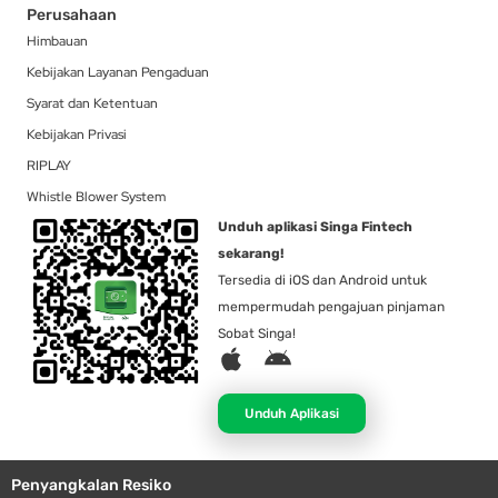
Perusahaan
Himbauan
Kebijakan Layanan Pengaduan
Syarat dan Ketentuan
Kebijakan Privasi
RIPLAY
Whistle Blower System
Unduh aplikasi Singa Fintech
sekarang!
Tersedia di iOS dan Android untuk
mempermudah pengajuan pinjaman
Sobat Singa!
A
A
p
n
p
d
Unduh Aplikasi
l
r
e
o
Penyangkalan Resiko
i