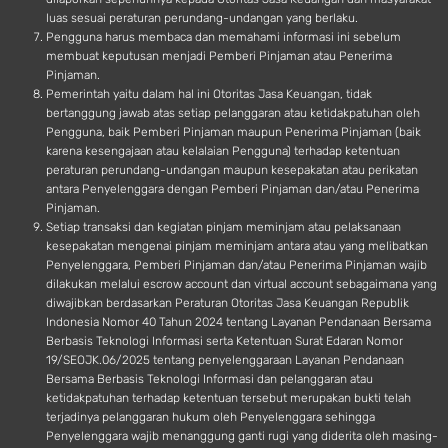
luas sesuai peraturan perundang-undangan yang berlaku.
Pengguna harus membaca dan memahami informasi ini sebelum
membuat keputusan menjadi Pemberi Pinjaman atau Penerima
Pinjaman.
Pemerintah yaitu dalam hal ini Otoritas Jasa Keuangan, tidak
bertanggung jawab atas setiap pelanggaran atau ketidakpatuhan oleh
Pengguna, baik Pemberi Pinjaman maupun Penerima Pinjaman (baik
karena kesengajaan atau kelalaian Pengguna) terhadap ketentuan
peraturan perundang-undangan maupun kesepakatan atau perikatan
antara Penyelenggara dengan Pemberi Pinjaman dan/atau Penerima
Pinjaman.
Setiap transaksi dan kegiatan pinjam meminjam atau pelaksanaan
kesepakatan mengenai pinjam meminjam antara atau yang melibatkan
Penyelenggara, Pemberi Pinjaman dan/atau Penerima Pinjaman wajib
dilakukan melalui escrow account dan virtual account sebagaimana yang
diwajibkan berdasarkan Peraturan Otoritas Jasa Keuangan Republik
Indonesia Nomor 40 Tahun 2024 tentang Layanan Pendanaan Bersama
Berbasis Teknologi Informasi serta Ketentuan Surat Edaran Nomor
19/SEOJK.06/2025 tentang penyelenggaraan Layanan Pendanaan
Bersama Berbasis Teknologi Informasi dan pelanggaran atau
ketidakpatuhan terhadap ketentuan tersebut merupakan bukti telah
terjadinya pelanggaran hukum oleh Penyelenggara sehingga
Penyelenggara wajib menanggung ganti rugi yang diderita oleh masing-