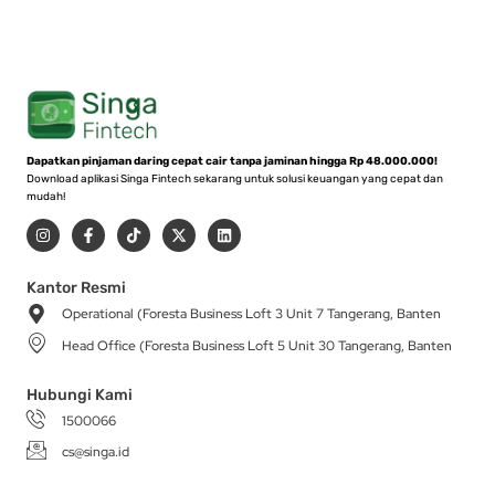
Dapatkan pinjaman daring cepat cair tanpa jaminan hingga Rp 48.000.000!
Download aplikasi Singa Fintech sekarang untuk solusi keuangan yang cepat dan
mudah!
I
F
T
X
L
n
a
i
-
i
s
c
k
t
n
t
e
t
w
k
a
b
o
i
e
Kantor Resmi
g
o
k
t
d
Operational (Foresta Business Loft 3 Unit 7 Tangerang, Banten
r
o
t
i
a
k
e
n
Head Office (Foresta Business Loft 5 Unit 30 Tangerang, Banten
m
-
r
f
Hubungi Kami
1500066
cs@singa.id