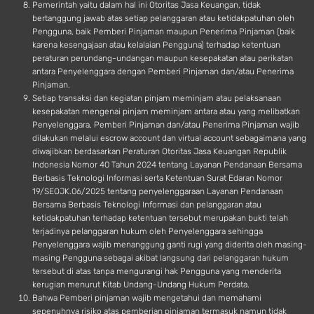
Pemerintah yaitu dalam hal ini Otoritas Jasa Keuangan, tidak
bertanggung jawab atas setiap pelanggaran atau ketidakpatuhan oleh
Pengguna, baik Pemberi Pinjaman maupun Penerima Pinjaman (baik
karena kesengajaan atau kelalaian Pengguna) terhadap ketentuan
peraturan perundang-undangan maupun kesepakatan atau perikatan
antara Penyelenggara dengan Pemberi Pinjaman dan/atau Penerima
Pinjaman.
Setiap transaksi dan kegiatan pinjam meminjam atau pelaksanaan
kesepakatan mengenai pinjam meminjam antara atau yang melibatkan
Penyelenggara, Pemberi Pinjaman dan/atau Penerima Pinjaman wajib
dilakukan melalui escrow account dan virtual account sebagaimana yang
diwajibkan berdasarkan Peraturan Otoritas Jasa Keuangan Republik
Indonesia Nomor 40 Tahun 2024 tentang Layanan Pendanaan Bersama
Berbasis Teknologi Informasi serta Ketentuan Surat Edaran Nomor
19/SEOJK.06/2025 tentang penyelenggaraan Layanan Pendanaan
Bersama Berbasis Teknologi Informasi dan pelanggaran atau
ketidakpatuhan terhadap ketentuan tersebut merupakan bukti telah
terjadinya pelanggaran hukum oleh Penyelenggara sehingga
Penyelenggara wajib menanggung ganti rugi yang diderita oleh masing-
masing Pengguna sebagai akibat langsung dari pelanggaran hukum
tersebut di atas tanpa mengurangi hak Pengguna yang menderita
kerugian menurut Kitab Undang-Undang Hukum Perdata.
Bahwa Pemberi pinjaman wajib mengetahui dan memahami
sepenuhnya risiko atas pemberian pinjaman termasuk namun tidak