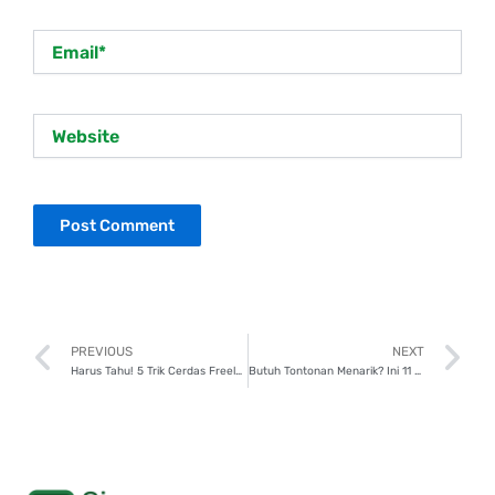
Email*
Website
Prev
N
PREVIOUS
NEXT
Harus Tahu! 5 Trik Cerdas Freelancer Kembangkan Dana di P2P Lending
Butuh Tontonan Menarik? Ini 11 Film Netflix Berdasarkan Kisah Nyata