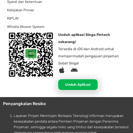
Syarat dan Ketentuan
Kebijakan Privasi
RIPLAY
Whistle Blower System
Unduh aplikasi Singa Fintech
sekarang!
Tersedia di iOS dan Android untuk
mempermudah pengajuan pinjaman
Sobat Singa!
A
A
p
n
p
d
Unduh Aplikasi
l
r
e
o
Penyangkalan Resiko
i
d
Layanan Pinjam Meminjam Berbasis Teknologi Informasi merupakan
kesepakatan perdata antara Pemberi Pinjaman dengan Penerima
Pinjaman, sehingga segala risiko yang timbul dari kesepakatan tersebut
ditanggung sepenuhnya oleh masing-masing pihak.