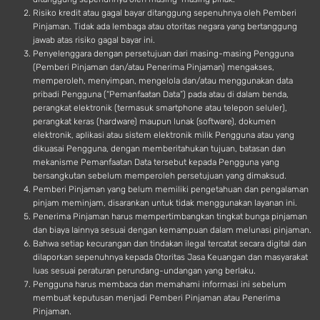
Risiko kredit atau gagal bayar ditanggung sepenuhnya oleh Pemberi
Pinjaman. Tidak ada lembaga atau otoritas negara yang bertanggung
jawab atas risiko gagal bayar ini.
Penyelenggara dengan persetujuan dari masing-masing Pengguna
(Pemberi Pinjaman dan/atau Penerima Pinjaman) mengakses,
memperoleh, menyimpan, mengelola dan/atau menggunakan data
pribadi Pengguna (“Pemanfaatan Data”) pada atau di dalam benda,
perangkat elektronik (termasuk smartphone atau telepon seluler),
perangkat keras (hardware) maupun lunak (software), dokumen
elektronik, aplikasi atau sistem elektronik milik Pengguna atau yang
dikuasai Pengguna, dengan memberitahukan tujuan, batasan dan
mekanisme Pemanfaatan Data tersebut kepada Pengguna yang
bersangkutan sebelum memperoleh persetujuan yang dimaksud.
Pemberi Pinjaman yang belum memiliki pengetahuan dan pengalaman
pinjam meminjam, disarankan untuk tidak menggunakan layanan ini.
Penerima Pinjaman harus mempertimbangkan tingkat bunga pinjaman
dan biaya lainnya sesuai dengan kemampuan dalam melunasi pinjaman.
Bahwa setiap kecurangan dan tindakan ilegal tercatat secara digital dan
dilaporkan sepenuhnya kepada Otoritas Jasa Keuangan dan masyarakat
luas sesuai peraturan perundang-undangan yang berlaku.
Pengguna harus membaca dan memahami informasi ini sebelum
membuat keputusan menjadi Pemberi Pinjaman atau Penerima
Pinjaman.