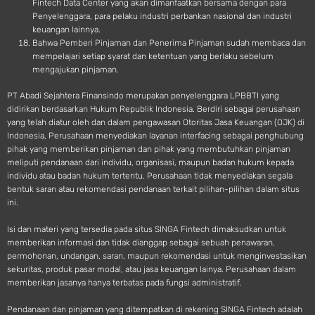
Fintech Data Center yang akan dimanfaatkan bersama dengan para
Penyelenggara, para pelaku industri perbankan nasional dan industri
keuangan lainnya.
Bahwa Pemberi Pinjaman dan Penerima Pinjaman sudah membaca dan
mempelajari setiap syarat dan ketentuan yang berlaku sebelum
mengajukan pinjaman.
PT Abadi Sejahtera Finansindo merupakan penyelenggara LPBBTI yang
didirikan berdasarkan Hukum Republik Indonesia. Berdiri sebagai perusahaan
yang telah diatur oleh dan dalam pengawasan Otoritas Jasa Keuangan (OJK) di
Indonesia, Perusahaan menyediakan layanan interfacing sebagai penghubung
pihak yang memberikan pinjaman dan pihak yang membutuhkan pinjaman
meliputi pendanaan dari individu, organisasi, maupun badan hukum kepada
individu atau badan hukum tertentu. Perusahaan tidak menyediakan segala
bentuk saran atau rekomendasi pendanaan terkait pilihan-pilihan dalam situs
ini.
Isi dan materi yang tersedia pada situs SINGA Fintech dimaksudkan untuk
memberikan informasi dan tidak dianggap sebagai sebuah penawaran,
permohonan, undangan, saran, maupun rekomendasi untuk menginvestasikan
sekuritas, produk pasar modal, atau jasa keuangan lainya. Perusahaan dalam
memberikan jasanya hanya terbatas pada fungsi administratif.
Pendanaan dan pinjaman yang ditempatkan di rekening SINGA Fintech adalah