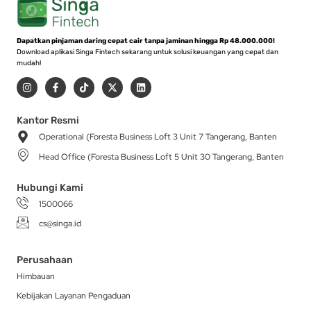
Dapatkan pinjaman daring cepat cair tanpa jaminan hingga Rp 48.000.000!
Download aplikasi Singa Fintech sekarang untuk solusi keuangan yang cepat dan
mudah!
I
F
T
X
L
n
a
i
-
i
s
c
k
t
n
t
e
t
w
k
a
b
o
i
e
Kantor Resmi
g
o
k
t
d
Operational (Foresta Business Loft 3 Unit 7 Tangerang, Banten
r
o
t
i
a
k
e
n
Head Office (Foresta Business Loft 5 Unit 30 Tangerang, Banten
m
-
r
f
Hubungi Kami
1500066
cs@singa.id
Perusahaan
Himbauan
Kebijakan Layanan Pengaduan