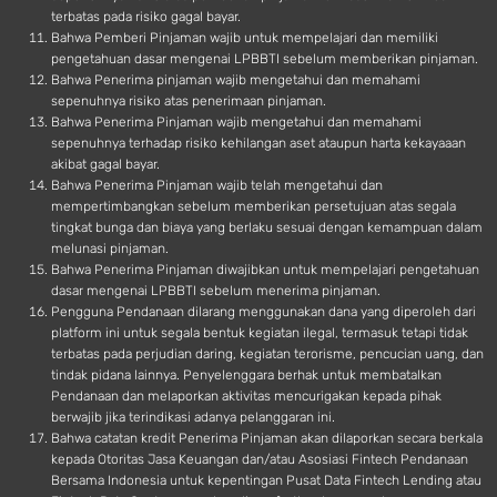
terbatas pada risiko gagal bayar.
Bahwa Pemberi Pinjaman wajib untuk mempelajari dan memiliki
pengetahuan dasar mengenai LPBBTI sebelum memberikan pinjaman.
Bahwa Penerima pinjaman wajib mengetahui dan memahami
sepenuhnya risiko atas penerimaan pinjaman.
Bahwa Penerima Pinjaman wajib mengetahui dan memahami
sepenuhnya terhadap risiko kehilangan aset ataupun harta kekayaaan
akibat gagal bayar.
Bahwa Penerima Pinjaman wajib telah mengetahui dan
mempertimbangkan sebelum memberikan persetujuan atas segala
tingkat bunga dan biaya yang berlaku sesuai dengan kemampuan dalam
melunasi pinjaman.
Bahwa Penerima Pinjaman diwajibkan untuk mempelajari pengetahuan
dasar mengenai LPBBTI sebelum menerima pinjaman.
Pengguna Pendanaan dilarang menggunakan dana yang diperoleh dari
platform ini untuk segala bentuk kegiatan ilegal, termasuk tetapi tidak
terbatas pada perjudian daring, kegiatan terorisme, pencucian uang, dan
tindak pidana lainnya. Penyelenggara berhak untuk membatalkan
Pendanaan dan melaporkan aktivitas mencurigakan kepada pihak
berwajib jika terindikasi adanya pelanggaran ini.
Bahwa catatan kredit Penerima Pinjaman akan dilaporkan secara berkala
kepada Otoritas Jasa Keuangan dan/atau Asosiasi Fintech Pendanaan
Bersama Indonesia untuk kepentingan Pusat Data Fintech Lending atau