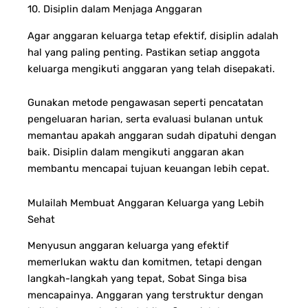
10. Disiplin dalam Menjaga Anggaran
Agar anggaran keluarga tetap efektif, disiplin adalah
hal yang paling penting. Pastikan setiap anggota
keluarga mengikuti anggaran yang telah disepakati.
Gunakan metode pengawasan seperti pencatatan
pengeluaran harian, serta evaluasi bulanan untuk
memantau apakah anggaran sudah dipatuhi dengan
baik. Disiplin dalam mengikuti anggaran akan
membantu mencapai tujuan keuangan lebih cepat.
Mulailah Membuat Anggaran Keluarga yang Lebih
Sehat
Menyusun anggaran keluarga yang efektif
memerlukan waktu dan komitmen, tetapi dengan
langkah-langkah yang tepat, Sobat Singa bisa
mencapainya. Anggaran yang terstruktur dengan