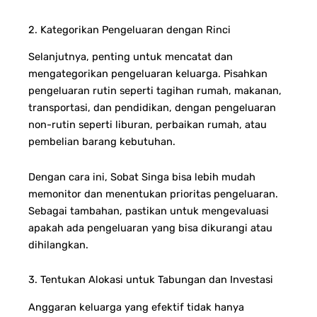
2. Kategorikan Pengeluaran dengan Rinci
Selanjutnya, penting untuk mencatat dan
mengategorikan pengeluaran keluarga. Pisahkan
pengeluaran rutin seperti tagihan rumah, makanan,
transportasi, dan pendidikan, dengan pengeluaran
non-rutin seperti liburan, perbaikan rumah, atau
pembelian barang kebutuhan.
Dengan cara ini, Sobat Singa bisa lebih mudah
memonitor dan menentukan prioritas pengeluaran.
Sebagai tambahan, pastikan untuk mengevaluasi
apakah ada pengeluaran yang bisa dikurangi atau
dihilangkan.
3. Tentukan Alokasi untuk Tabungan dan Investasi
Anggaran keluarga yang efektif tidak hanya