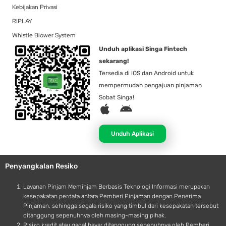
Kebijakan Privasi
RIPLAY
Whistle Blower System
Unduh aplikasi Singa Fintech
sekarang!
Tersedia di iOS dan Android untuk
mempermudah pengajuan pinjaman
Sobat Singa!
A
A
p
n
p
d
Unduh Aplikasi
l
r
e
o
Penyangkalan Resiko
i
d
Layanan Pinjam Meminjam Berbasis Teknologi Informasi merupakan
kesepakatan perdata antara Pemberi Pinjaman dengan Penerima
Pinjaman, sehingga segala risiko yang timbul dari kesepakatan tersebut
ditanggung sepenuhnya oleh masing-masing pihak.
Risiko kredit atau gagal bayar ditanggung sepenuhnya oleh Pemberi