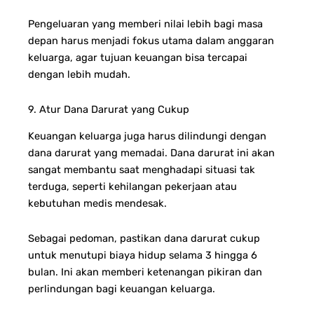
Pengeluaran yang memberi nilai lebih bagi masa
depan harus menjadi fokus utama dalam anggaran
keluarga, agar tujuan keuangan bisa tercapai
dengan lebih mudah.
9. Atur Dana Darurat yang Cukup
Keuangan keluarga juga harus dilindungi dengan
dana darurat yang memadai. Dana darurat ini akan
sangat membantu saat menghadapi situasi tak
terduga, seperti kehilangan pekerjaan atau
kebutuhan medis mendesak.
Sebagai pedoman, pastikan dana darurat cukup
untuk menutupi biaya hidup selama 3 hingga 6
bulan. Ini akan memberi ketenangan pikiran dan
perlindungan bagi keuangan keluarga.