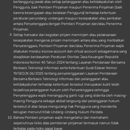
bertanggung jawab atas setiap pelanggaran atau ketidakpatuhan oleh
Pengguna, baik Pemberi Pinjaman maupun Penerima Pinjaman (baik
karena kesengajaan atau kelalaian Pengguna) terhadap ketentuan
peraturan perundang-undangan maupun kesepakatan atau perikatan
antara Penyelenggara dengan Pemberi Pinjaman dan/atau Penerima
Pinjaman.
Setiap transaksi dan kegiatan pinjam meminjam atau pelaksanaan
kesepakatan mengenai pinjam meminjam antara atau yang melibatkan
Penyelenggara, Pemberi Pinjaman dan/atau Penerima Pinjaman wajib
dilakukan melalui escrow account dan virtual account sebagaimana yang
diwajibkan berdasarkan Peraturan Otoritas Jasa Keuangan Republik
Indonesia Nomor 40 Tahun 2024 tentang Layanan Pendanaan Bersama
Berbasis Teknologi Informasi serta Ketentuan Surat Edaran Nomor
19/SEOJK.06/2025 tentang penyelenggaraan Layanan Pendanaan
Bersama Berbasis Teknologi Informasi dan pelanggaran atau
ketidakpatuhan terhadap ketentuan tersebut merupakan bukti telah
terjadinya pelanggaran hukum oleh Penyelenggara sehingga
Penyelenggara wajib menanggung ganti rugi yang diderita oleh masing-
masing Pengguna sebagai akibat langsung dari pelanggaran hukum
tersebut di atas tanpa mengurangi hak Pengguna yang menderita
kerugian menurut Kitab Undang-Undang Hukum Perdata.
Bahwa Pemberi pinjaman wajib mengetahui dan memahami
sepenuhnya risiko atas pemberian pinjaman termasuk namun tidak
terbatas pada risiko gagal bayar.