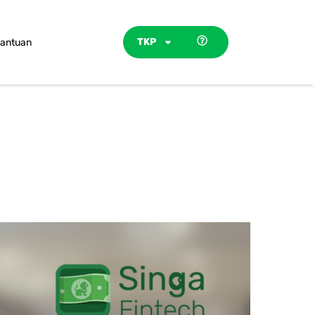
TKP
antuan