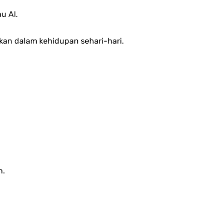
u AI.
akan dalam kehidupan sehari-hari.
n.