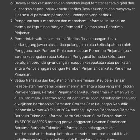
Bahwa setiap kecurangan dan tindakan ilegal tercatat secara digital dan
dilaporkan sepenuhnya kepada Otoritas Jasa Keuangan dan masyarakat
luas sesuai peraturan perundang-undangan yang berlaku.
Pengguna harus membaca dan memahami informasi ini sebelum
membuat keputusan menjadi Pemberi Pinjaman atau Penerima
Pinjaman.
Pemerintah yaitu dalam hal ini Otoritas Jasa Keuangan, tidak
bertanggung jawab atas setiap pelanggaran atau ketidakpatuhan oleh
Pengguna, baik Pemberi Pinjaman maupun Penerima Pinjaman (baik
karena kesengajaan atau kelalaian Pengguna) terhadap ketentuan
peraturan perundang-undangan maupun kesepakatan atau perikatan
antara Penyelenggara dengan Pemberi Pinjaman dan/atau Penerima
Pinjaman.
Setiap transaksi dan kegiatan pinjam meminjam atau pelaksanaan
kesepakatan mengenai pinjam meminjam antara atau yang melibatkan
Penyelenggara, Pemberi Pinjaman dan/atau Penerima Pinjaman wajib
dilakukan melalui escrow account dan virtual account sebagaimana yang
diwajibkan berdasarkan Peraturan Otoritas Jasa Keuangan Republik
Indonesia Nomor 40 Tahun 2024 tentang Layanan Pendanaan Bersama
Berbasis Teknologi Informasi serta Ketentuan Surat Edaran Nomor
19/SEOJK.06/2025 tentang penyelenggaraan Layanan Pendanaan
Bersama Berbasis Teknologi Informasi dan pelanggaran atau
ketidakpatuhan terhadap ketentuan tersebut merupakan bukti telah
terjadinya pelanggaran hukum oleh Penyelenggara sehingga