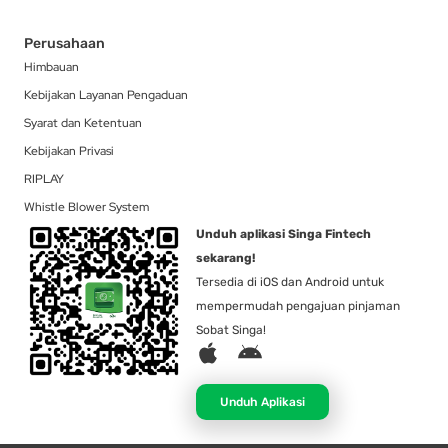
Perusahaan
Himbauan
Kebijakan Layanan Pengaduan
Syarat dan Ketentuan
Kebijakan Privasi
RIPLAY
Whistle Blower System
Unduh aplikasi Singa Fintech
sekarang!
Tersedia di iOS dan Android untuk
mempermudah pengajuan pinjaman
Sobat Singa!
A
A
p
n
p
d
Unduh Aplikasi
l
r