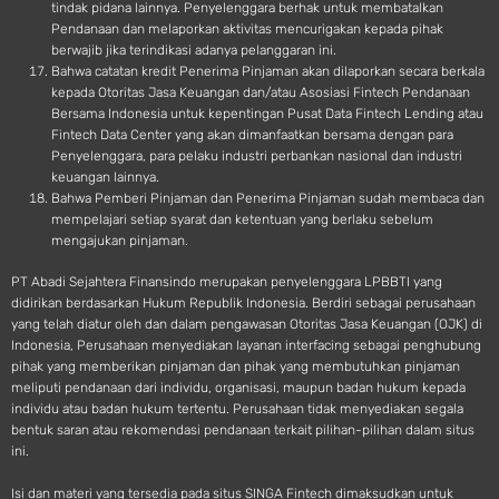
tindak pidana lainnya. Penyelenggara berhak untuk membatalkan
Pendanaan dan melaporkan aktivitas mencurigakan kepada pihak
berwajib jika terindikasi adanya pelanggaran ini.
Bahwa catatan kredit Penerima Pinjaman akan dilaporkan secara berkala
kepada Otoritas Jasa Keuangan dan/atau Asosiasi Fintech Pendanaan
Bersama Indonesia untuk kepentingan Pusat Data Fintech Lending atau
Fintech Data Center yang akan dimanfaatkan bersama dengan para
Penyelenggara, para pelaku industri perbankan nasional dan industri
keuangan lainnya.
Bahwa Pemberi Pinjaman dan Penerima Pinjaman sudah membaca dan
mempelajari setiap syarat dan ketentuan yang berlaku sebelum
mengajukan pinjaman.
PT Abadi Sejahtera Finansindo merupakan penyelenggara LPBBTI yang
didirikan berdasarkan Hukum Republik Indonesia. Berdiri sebagai perusahaan
yang telah diatur oleh dan dalam pengawasan Otoritas Jasa Keuangan (OJK) di
Indonesia, Perusahaan menyediakan layanan interfacing sebagai penghubung
pihak yang memberikan pinjaman dan pihak yang membutuhkan pinjaman
meliputi pendanaan dari individu, organisasi, maupun badan hukum kepada
individu atau badan hukum tertentu. Perusahaan tidak menyediakan segala
bentuk saran atau rekomendasi pendanaan terkait pilihan-pilihan dalam situs
ini.
Isi dan materi yang tersedia pada situs SINGA Fintech dimaksudkan untuk