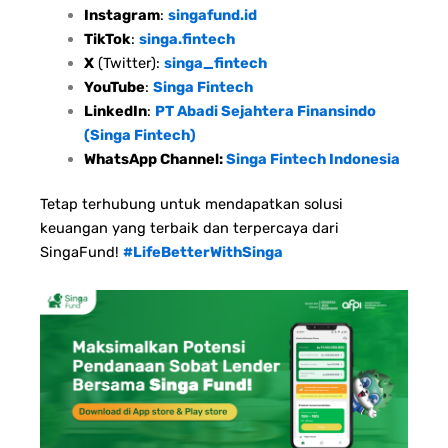
Instagram
:
singafund.id
TikTok
:
singa.fintech
X
(Twitter):
singa_fintech
YouTube
:
Singa Fintech
LinkedIn
:
PT Abadi Sejahtera Finansindo
(Singa Fintech)
WhatsApp Channel:
Singa Fintech Indonesia
Tetap terhubung untuk mendapatkan solusi
keuangan yang terbaik dan terpercaya dari
SingaFund!
#LifeBetterWithSinga