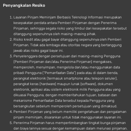
e
o
Penyangkalan Resiko
i
d
Layanan Pinjam Meminjam Berbasis Teknologi Informasi merupakan
kesepakatan perdata antara Pemberi Pinjaman dengan Penerima
Pinjaman, sehingga segala risiko yang timbul dari kesepakatan tersebut
ditanggung sepenuhnya oleh masing-masing pihak.
Risiko kredit atau gagal bayar ditanggung sepenuhnya oleh Pemberi
Pinjaman. Tidak ada lembaga atau otoritas negara yang bertanggung
jawab atas risiko gagal bayar ini.
Penyelenggara dengan persetujuan dari masing-masing Pengguna
(Pemberi Pinjaman dan/atau Penerima Pinjaman) mengakses,
memperoleh, menyimpan, mengelola dan/atau menggunakan data
pribadi Pengguna (“Pemanfaatan Data”) pada atau di dalam benda,
perangkat elektronik (termasuk smartphone atau telepon seluler),
perangkat keras (hardware) maupun lunak (software), dokumen
elektronik, aplikasi atau sistem elektronik milik Pengguna atau yang
dikuasai Pengguna, dengan memberitahukan tujuan, batasan dan
mekanisme Pemanfaatan Data tersebut kepada Pengguna yang
bersangkutan sebelum memperoleh persetujuan yang dimaksud.
Pemberi Pinjaman yang belum memiliki pengetahuan dan pengalaman
pinjam meminjam, disarankan untuk tidak menggunakan layanan ini.
Penerima Pinjaman harus mempertimbangkan tingkat bunga pinjaman
dan biaya lainnya sesuai dengan kemampuan dalam melunasi pinjaman.