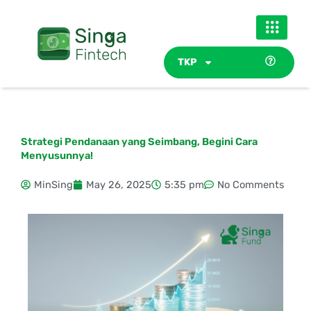
Skip
to
content
TKP
Strategi Pendanaan yang Seimbang, Begini Cara
Menyusunnya!
MinSing
May 26, 2025
5:35 pm
No Comments