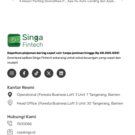
4 Alasan Penting Diversifikasi P2P Lending, Salah Satunya Perbesar Return
Apa Itu Auto-Lending dan Apakah Aman Digunakan?
Dapatkan pinjaman daring cepat cair tanpa jaminan hingga Rp 48.000.000!
Download aplikasi Singa Fintech sekarang untuk solusi keuangan yang cepat dan
mudah!
I
F
T
X
L
n
a
i
-
i
s
c
k
t
n
t
e
t
w
k
a
b
o
i
e
Kantor Resmi
g
o
k
t
d
Operational (Foresta Business Loft 3 Unit 7 Tangerang, Banten
r
o
t
i
a
k
e
n
Head Office (Foresta Business Loft 5 Unit 30 Tangerang, Banten
m
-
r
f
Hubungi Kami
1500066
cs@singa.id