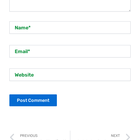
Name*
Email*
Website
Prev
N
PREVIOUS
NEXT