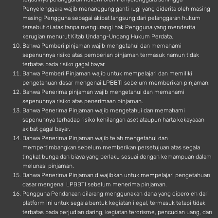
Penyelenggara wajib menanggung ganti rugi yang diderita oleh masing-
masing Pengguna sebagai akibat langsung dari pelanggaran hukum
tersebut di atas tanpa mengurangi hak Pengguna yang menderita
kerugian menurut Kitab Undang-Undang Hukum Perdata.
Bahwa Pemberi pinjaman wajib mengetahui dan memahami
sepenuhnya risiko atas pemberian pinjaman termasuk namun tidak
terbatas pada risiko gagal bayar.
Bahwa Pemberi Pinjaman wajib untuk mempelajari dan memiliki
pengetahuan dasar mengenai LPBBTI sebelum memberikan pinjaman.
Bahwa Penerima pinjaman wajib mengetahui dan memahami
sepenuhnya risiko atas penerimaan pinjaman.
Bahwa Penerima Pinjaman wajib mengetahui dan memahami
sepenuhnya terhadap risiko kehilangan aset ataupun harta kekayaaan
akibat gagal bayar.
Bahwa Penerima Pinjaman wajib telah mengetahui dan
mempertimbangkan sebelum memberikan persetujuan atas segala
tingkat bunga dan biaya yang berlaku sesuai dengan kemampuan dalam
melunasi pinjaman.
Bahwa Penerima Pinjaman diwajibkan untuk mempelajari pengetahuan
dasar mengenai LPBBTI sebelum menerima pinjaman.
Pengguna Pendanaan dilarang menggunakan dana yang diperoleh dari
platform ini untuk segala bentuk kegiatan ilegal, termasuk tetapi tidak
terbatas pada perjudian daring, kegiatan terorisme, pencucian uang, dan