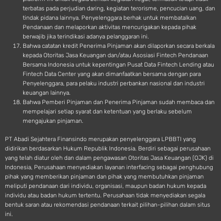
terbatas pada perjudian daring, kegiatan terorisme, pencucian uang, dan
tindak pidana lainnya. Penyelenggara berhak untuk membatalkan
Pendanaan dan melaporkan aktivitas mencurigakan kepada pihak
berwajib jika terindikasi adanya pelanggaran ini.
Bahwa catatan kredit Penerima Pinjaman akan dilaporkan secara berkala
kepada Otoritas Jasa Keuangan dan/atau Asosiasi Fintech Pendanaan
Bersama Indonesia untuk kepentingan Pusat Data Fintech Lending atau
Fintech Data Center yang akan dimanfaatkan bersama dengan para
Penyelenggara, para pelaku industri perbankan nasional dan industri
keuangan lainnya.
Bahwa Pemberi Pinjaman dan Penerima Pinjaman sudah membaca dan
mempelajari setiap syarat dan ketentuan yang berlaku sebelum
mengajukan pinjaman.
PT Abadi Sejahtera Finansindo merupakan penyelenggara LPBBTI yang
didirikan berdasarkan Hukum Republik Indonesia. Berdiri sebagai perusahaan
yang telah diatur oleh dan dalam pengawasan Otoritas Jasa Keuangan (OJK) di
Indonesia, Perusahaan menyediakan layanan interfacing sebagai penghubung
pihak yang memberikan pinjaman dan pihak yang membutuhkan pinjaman
meliputi pendanaan dari individu, organisasi, maupun badan hukum kepada
individu atau badan hukum tertentu. Perusahaan tidak menyediakan segala
bentuk saran atau rekomendasi pendanaan terkait pilihan-pilihan dalam situs
ini.