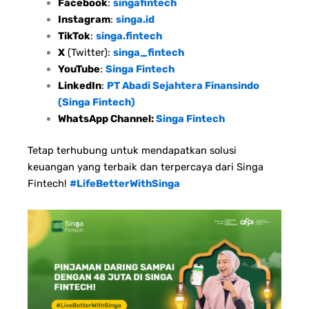
Facebook
:
singafintech
Instagram
:
singa.id
TikTok
:
singa.fintech
X
(Twitter):
singa_fintech
YouTube
:
Singa Fintech
LinkedIn
:
PT Abadi Sejahtera Finansindo
(Singa Fintech)
WhatsApp Channel:
Singa Fintech
Tetap terhubung untuk mendapatkan solusi
keuangan yang terbaik dan terpercaya dari Singa
Fintech!
#LifeBetterWithSinga