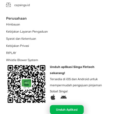
cs@singa.id
Perusahaan
Himbauan
Kebijakan Layanan Pengaduan
Syarat dan Ketentuan
Kebijakan Privasi
RIPLAY
Whistle Blower System
Unduh aplikasi Singa Fintech
sekarang!
Tersedia di iOS dan Android untuk
mempermudah pengajuan pinjaman
Sobat Singa!
A
A
p
n
p
d
Unduh Aplikasi