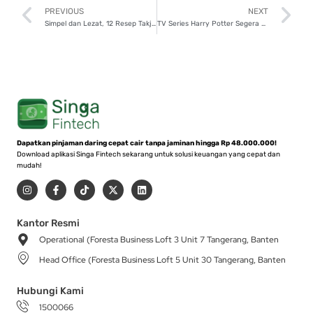
Prev
N
PREVIOUS
NEXT
Simpel dan Lezat, 12 Resep Takjil untuk Buka Puasa!
TV Series Harry Potter Segera Hadir, Cek Fakta Terbarunya!
Dapatkan pinjaman daring cepat cair tanpa jaminan hingga Rp 48.000.000!
Download aplikasi Singa Fintech sekarang untuk solusi keuangan yang cepat dan
mudah!
I
F
T
X
L
n
a
i
-
i
s
c
k
t
n
t
e
t
w
k
a
b
o
i
e
Kantor Resmi
g
o
k
t
d
Operational (Foresta Business Loft 3 Unit 7 Tangerang, Banten
r
o
t
i
a
k
e
n
Head Office (Foresta Business Loft 5 Unit 30 Tangerang, Banten
m
-
r
f
Hubungi Kami
1500066