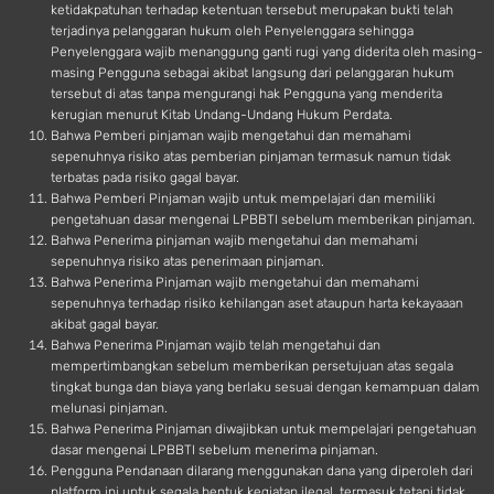
ketidakpatuhan terhadap ketentuan tersebut merupakan bukti telah
terjadinya pelanggaran hukum oleh Penyelenggara sehingga
Penyelenggara wajib menanggung ganti rugi yang diderita oleh masing-
masing Pengguna sebagai akibat langsung dari pelanggaran hukum
tersebut di atas tanpa mengurangi hak Pengguna yang menderita
kerugian menurut Kitab Undang-Undang Hukum Perdata.
Bahwa Pemberi pinjaman wajib mengetahui dan memahami
sepenuhnya risiko atas pemberian pinjaman termasuk namun tidak
terbatas pada risiko gagal bayar.
Bahwa Pemberi Pinjaman wajib untuk mempelajari dan memiliki
pengetahuan dasar mengenai LPBBTI sebelum memberikan pinjaman.
Bahwa Penerima pinjaman wajib mengetahui dan memahami
sepenuhnya risiko atas penerimaan pinjaman.
Bahwa Penerima Pinjaman wajib mengetahui dan memahami
sepenuhnya terhadap risiko kehilangan aset ataupun harta kekayaaan
akibat gagal bayar.
Bahwa Penerima Pinjaman wajib telah mengetahui dan
mempertimbangkan sebelum memberikan persetujuan atas segala
tingkat bunga dan biaya yang berlaku sesuai dengan kemampuan dalam
melunasi pinjaman.
Bahwa Penerima Pinjaman diwajibkan untuk mempelajari pengetahuan
dasar mengenai LPBBTI sebelum menerima pinjaman.
Pengguna Pendanaan dilarang menggunakan dana yang diperoleh dari
platform ini untuk segala bentuk kegiatan ilegal, termasuk tetapi tidak