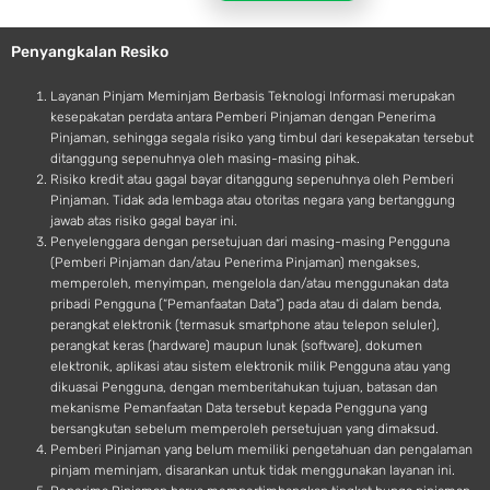
l
r
e
o
Penyangkalan Resiko
i
d
Layanan Pinjam Meminjam Berbasis Teknologi Informasi merupakan
kesepakatan perdata antara Pemberi Pinjaman dengan Penerima
Pinjaman, sehingga segala risiko yang timbul dari kesepakatan tersebut
ditanggung sepenuhnya oleh masing-masing pihak.
Risiko kredit atau gagal bayar ditanggung sepenuhnya oleh Pemberi
Pinjaman. Tidak ada lembaga atau otoritas negara yang bertanggung
jawab atas risiko gagal bayar ini.
Penyelenggara dengan persetujuan dari masing-masing Pengguna
(Pemberi Pinjaman dan/atau Penerima Pinjaman) mengakses,
memperoleh, menyimpan, mengelola dan/atau menggunakan data
pribadi Pengguna (“Pemanfaatan Data”) pada atau di dalam benda,
perangkat elektronik (termasuk smartphone atau telepon seluler),
perangkat keras (hardware) maupun lunak (software), dokumen
elektronik, aplikasi atau sistem elektronik milik Pengguna atau yang
dikuasai Pengguna, dengan memberitahukan tujuan, batasan dan
mekanisme Pemanfaatan Data tersebut kepada Pengguna yang
bersangkutan sebelum memperoleh persetujuan yang dimaksud.
Pemberi Pinjaman yang belum memiliki pengetahuan dan pengalaman
pinjam meminjam, disarankan untuk tidak menggunakan layanan ini.