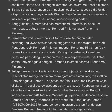
Penerima Pinjaman harus mempertimbangkan tingkat bunga pinjaman
dan biaya lainnya sesuai dengan kemampuan dalam melunasi pinjaman.
Bahwa setiap kecurangan dan tindakan ilegal tercatat secara digital dan
dilaporkan sepenuhnya kepada Otoritas Jasa Keuangan dan masyarakat
luas sesuai peraturan perundang-undangan yang berlaku.
Pengguna harus membaca dan memahami informasi ini sebelum
membuat keputusan menjadi Pemberi Pinjaman atau Penerima
Pinjaman.
Pemerintah yaitu dalam hal ini Otoritas Jasa Keuangan, tidak
bertanggung jawab atas setiap pelanggaran atau ketidakpatuhan oleh
Pengguna, baik Pemberi Pinjaman maupun Penerima Pinjaman (baik
karena kesengajaan atau kelalaian Pengguna) terhadap ketentuan
peraturan perundang-undangan maupun kesepakatan atau perikatan
antara Penyelenggara dengan Pemberi Pinjaman dan/atau Penerima
Pinjaman.
Setiap transaksi dan kegiatan pinjam meminjam atau pelaksanaan
kesepakatan mengenai pinjam meminjam antara atau yang melibatkan
Penyelenggara, Pemberi Pinjaman dan/atau Penerima Pinjaman wajib
dilakukan melalui escrow account dan virtual account sebagaimana yang
diwajibkan berdasarkan Peraturan Otoritas Jasa Keuangan Republik
Indonesia Nomor 40 Tahun 2024 tentang Layanan Pendanaan Bersama
Berbasis Teknologi Informasi serta Ketentuan Surat Edaran Nomor
19/SEOJK.06/2025 tentang penyelenggaraan Layanan Pendanaan
Bersama Berbasis Teknologi Informasi dan pelanggaran atau