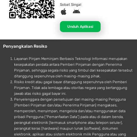
Sobat Singa!
A
A
p
n
p
d
Unduh Aplikasi
l
r
e
o
Penyangkalan Resiko
i
d
Layanan Pinjam Meminjam Berbasis Teknologi Informasi merupakan
kesepakatan perdata antara Pemberi Pinjaman dengan Penerima
Pinjaman, sehingga segala risiko yang timbul dari kesepakatan tersebut
ditanggung sepenuhnya oleh masing-masing pihak.
Risiko kredit atau gagal bayar ditanggung sepenuhnya oleh Pemberi
Pinjaman. Tidak ada lembaga atau otoritas negara yang bertanggung
jawab atas risiko gagal bayar ini.
Penyelenggara dengan persetujuan dari masing-masing Pengguna
(Pemberi Pinjaman dan/atau Penerima Pinjaman) mengakses,
memperoleh, menyimpan, mengelola dan/atau menggunakan data
pribadi Pengguna (“Pemanfaatan Data”) pada atau di dalam benda,
perangkat elektronik (termasuk smartphone atau telepon seluler),
perangkat keras (hardware) maupun lunak (software), dokumen
elektronik, aplikasi atau sistem elektronik milik Pengguna atau yang