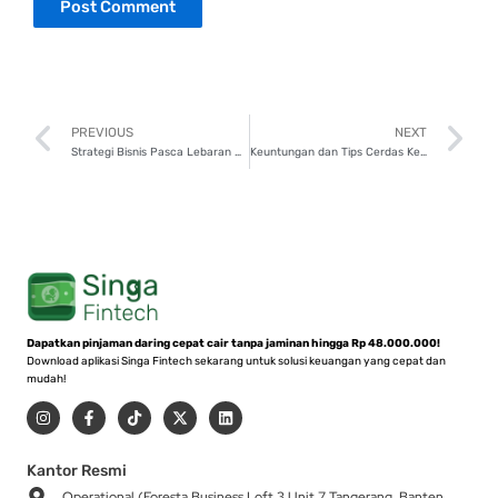
Prev
N
PREVIOUS
NEXT
Strategi Bisnis Pasca Lebaran Agar Cuan Maksimal, Coba 7 Tips Ini!
Keuntungan dan Tips Cerdas Kelola Pinjaman Online untuk Modal Usaha
Dapatkan pinjaman daring cepat cair tanpa jaminan hingga Rp 48.000.000!
Download aplikasi Singa Fintech sekarang untuk solusi keuangan yang cepat dan
mudah!
I
F
T
X
L
n
a
i
-
i
s
c
k
t
n
t
e
t
w
k
a
b
o
i
e
Kantor Resmi
g
o
k
t
d
Operational (Foresta Business Loft 3 Unit 7 Tangerang, Banten