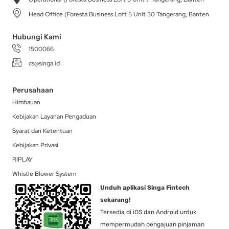
r
o
t
i
a
k
e
n
Head Office (Foresta Business Loft 5 Unit 30 Tangerang, Banten
m
-
r
f
Hubungi Kami
1500066
cs@singa.id
Perusahaan
Himbauan
Kebijakan Layanan Pengaduan
Syarat dan Ketentuan
Kebijakan Privasi
RIPLAY
Whistle Blower System
Unduh aplikasi Singa Fintech
sekarang!
Tersedia di iOS dan Android untuk
mempermudah pengajuan pinjaman