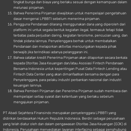
tingkat bunga dan biaya yang berlaku sesuai dengan kemampuan dalam
melunasi pinjaman.
Bahwa Penerima Pinjaman diwajibkan untuk mempelajari pengetahuan
dasar mengenai LPBBTI sebelum menerima pinjaman.
Pengguna Pendanaan dilarang menggunakan dana yang diperoleh dari
platform ini untuk segala bentuk kegiatan ilegal, termasuk tetapi tidak
terbatas pada perjudian daring, kegiatan terorisme, pencucian uang, dan
tindak pidana lainnya. Penyelenggara berhak untuk membatalkan
Pendanaan dan melaporkan aktivitas mencurigakan kepada pihak
berwajib jika terindikasi adanya pelanggaran ini.
Bahwa catatan kredit Penerima Pinjaman akan dilaporkan secara berkala
kepada Otoritas Jasa Keuangan dan/atau Asosiasi Fintech Pendanaan
Bersama Indonesia untuk kepentingan Pusat Data Fintech Lending atau
Fintech Data Center yang akan dimanfaatkan bersama dengan para
Penyelenggara, para pelaku industri perbankan nasional dan industri
keuangan lainnya.
Bahwa Pemberi Pinjaman dan Penerima Pinjaman sudah membaca dan
mempelajari setiap syarat dan ketentuan yang berlaku sebelum
mengajukan pinjaman.
PT Abadi Sejahtera Finansindo merupakan penyelenggara LPBBTI yang
didirikan berdasarkan Hukum Republik Indonesia. Berdiri sebagai perusahaan
yang telah diatur oleh dan dalam pengawasan Otoritas Jasa Keuangan (OJK) di
Indonesia, Perusahaan menyediakan layanan interfacing sebagai penghubung