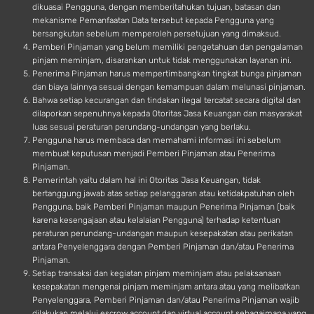
dikuasai Pengguna, dengan memberitahukan tujuan, batasan dan
mekanisme Pemanfaatan Data tersebut kepada Pengguna yang
bersangkutan sebelum memperoleh persetujuan yang dimaksud.
Pemberi Pinjaman yang belum memiliki pengetahuan dan pengalaman
pinjam meminjam, disarankan untuk tidak menggunakan layanan ini.
Penerima Pinjaman harus mempertimbangkan tingkat bunga pinjaman
dan biaya lainnya sesuai dengan kemampuan dalam melunasi pinjaman.
Bahwa setiap kecurangan dan tindakan ilegal tercatat secara digital dan
dilaporkan sepenuhnya kepada Otoritas Jasa Keuangan dan masyarakat
luas sesuai peraturan perundang-undangan yang berlaku.
Pengguna harus membaca dan memahami informasi ini sebelum
membuat keputusan menjadi Pemberi Pinjaman atau Penerima
Pinjaman.
Pemerintah yaitu dalam hal ini Otoritas Jasa Keuangan, tidak
bertanggung jawab atas setiap pelanggaran atau ketidakpatuhan oleh
Pengguna, baik Pemberi Pinjaman maupun Penerima Pinjaman (baik
karena kesengajaan atau kelalaian Pengguna) terhadap ketentuan
peraturan perundang-undangan maupun kesepakatan atau perikatan
antara Penyelenggara dengan Pemberi Pinjaman dan/atau Penerima
Pinjaman.
Setiap transaksi dan kegiatan pinjam meminjam atau pelaksanaan
kesepakatan mengenai pinjam meminjam antara atau yang melibatkan
Penyelenggara, Pemberi Pinjaman dan/atau Penerima Pinjaman wajib
dilakukan melalui escrow account dan virtual account sebagaimana yang