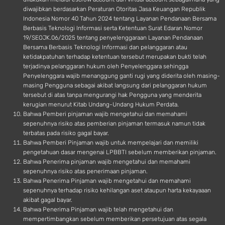
diwajibkan berdasarkan Peraturan Otoritas Jasa Keuangan Republik
Indonesia Nomor 40 Tahun 2024 tentang Layanan Pendanaan Bersama
Berbasis Teknologi Informasi serta Ketentuan Surat Edaran Nomor
19/SEOJK.06/2025 tentang penyelenggaraan Layanan Pendanaan
Bersama Berbasis Teknologi Informasi dan pelanggaran atau
ketidakpatuhan terhadap ketentuan tersebut merupakan bukti telah
terjadinya pelanggaran hukum oleh Penyelenggara sehingga
Penyelenggara wajib menanggung ganti rugi yang diderita oleh masing-
masing Pengguna sebagai akibat langsung dari pelanggaran hukum
tersebut di atas tanpa mengurangi hak Pengguna yang menderita
kerugian menurut Kitab Undang-Undang Hukum Perdata.
Bahwa Pemberi pinjaman wajib mengetahui dan memahami
sepenuhnya risiko atas pemberian pinjaman termasuk namun tidak
terbatas pada risiko gagal bayar.
Bahwa Pemberi Pinjaman wajib untuk mempelajari dan memiliki
pengetahuan dasar mengenai LPBBTI sebelum memberikan pinjaman.
Bahwa Penerima pinjaman wajib mengetahui dan memahami
sepenuhnya risiko atas penerimaan pinjaman.
Bahwa Penerima Pinjaman wajib mengetahui dan memahami
sepenuhnya terhadap risiko kehilangan aset ataupun harta kekayaaan
akibat gagal bayar.
Bahwa Penerima Pinjaman wajib telah mengetahui dan
mempertimbangkan sebelum memberikan persetujuan atas segala