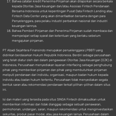
Bahwa catatan kredit Penerima Pinjaman akan dilaporkan secara berkala
kepada Otoritas Jasa Keuangan dan/atau Asosiasi Fintech Pendanaan
Bersama Indonesia untuk kepentingan Pusat Data Fintech Lending atau
Fintech Data Center yang akan dimanfaatkan bersama dengan para
Penyelenggara, para pelaku industri perbankan nasional dan industri
keuangan lainnya.
Bahwa Pemberi Pinjaman dan Penerima Pinjaman sudah membaca dan
mempelajari setiap syarat dan ketentuan yang berlaku sebelum
mengajukan pinjaman.
PT Abadi Sejahtera Finansindo merupakan penyelenggara LPBBTI yang
didirikan berdasarkan Hukum Republik Indonesia. Berdiri sebagai perusahaan
yang telah diatur oleh dan dalam pengawasan Otoritas Jasa Keuangan (OJK) di
Indonesia, Perusahaan menyediakan layanan interfacing sebagai penghubung
pihak yang memberikan pinjaman dan pihak yang membutuhkan pinjaman
meliputi pendanaan dari individu, organisasi, maupun badan hukum kepada
individu atau badan hukum tertentu. Perusahaan tidak menyediakan segala
bentuk saran atau rekomendasi pendanaan terkait pilihan-pilihan dalam situs
ini.
Isi dan materi yang tersedia pada situs SINGA Fintech dimaksudkan untuk
memberikan informasi dan tidak dianggap sebagai sebuah penawaran,
permohonan, undangan, saran, maupun rekomendasi untuk menginvestasikan
sekuritas, produk pasar modal, atau jasa keuangan lainya. Perusahaan dalam