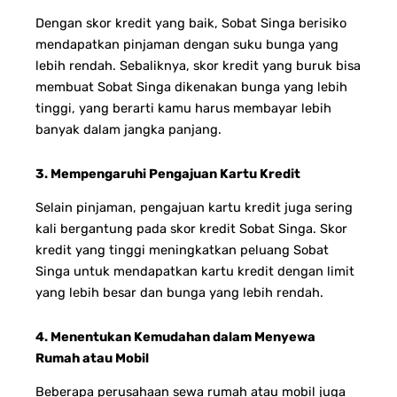
Dengan skor kredit yang baik, Sobat Singa berisiko
mendapatkan pinjaman dengan suku bunga yang
lebih rendah. Sebaliknya, skor kredit yang buruk bisa
membuat Sobat Singa dikenakan bunga yang lebih
tinggi, yang berarti kamu harus membayar lebih
banyak dalam jangka panjang.
3. Mempengaruhi Pengajuan Kartu Kredit
Selain pinjaman, pengajuan kartu kredit juga sering
kali bergantung pada skor kredit Sobat Singa. Skor
kredit yang tinggi meningkatkan peluang Sobat
Singa untuk mendapatkan kartu kredit dengan limit
yang lebih besar dan bunga yang lebih rendah.
4. Menentukan Kemudahan dalam Menyewa
Rumah atau Mobil
Beberapa perusahaan sewa rumah atau mobil juga