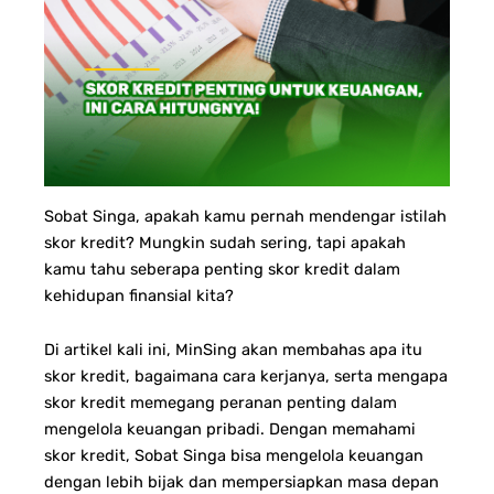
Sobat Singa, apakah kamu pernah mendengar istilah
skor kredit? Mungkin sudah sering, tapi apakah
kamu tahu seberapa penting skor kredit dalam
kehidupan finansial kita?
Di artikel kali ini, MinSing akan membahas apa itu
skor kredit, bagaimana cara kerjanya, serta mengapa
skor kredit memegang peranan penting dalam
mengelola keuangan pribadi. Dengan memahami
skor kredit, Sobat Singa bisa mengelola keuangan
dengan lebih bijak dan mempersiapkan masa depan