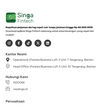
Dapatkan pinjaman daring cepat cair tanpa jaminan hingga Rp 48.000.000!
Download aplikasi Singa Fintech sekarang untuk solusi keuangan yang cepat dan
mudah!
I
F
T
X
L
n
a
i
-
i
s
c
k
t
n
t
e
t
w
k
a
b
o
i
e
Kantor Resmi
g
o
k
t
d
Operational (Foresta Business Loft 3 Unit 7 Tangerang, Banten
r
o
t
i
a
k
e
n
Head Office (Foresta Business Loft 5 Unit 30 Tangerang, Banten
m
-
r
f
Hubungi Kami
1500066
cs@singa.id
Perusahaan