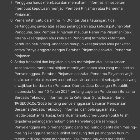
Pengguna harus membaca dan memahami informasi ini sebelum
membuat keputusan menjadi Pemberi Pinjaman atau Penerima
Pinjaman.
Pemerintah yaitu dalam hal ini Otoritas Jasa Keuangan, tidak
bertanggung jawab atas setiap pelanggaran atau ketidakpatuhan oleh
Pengguna, baik Pemberi Pinjaman maupun Penerima Pinjaman (baik
karena kesengajaan atau kelalaian Pengguna) terhadap ketentuan
peraturan perundang-undangan maupun kesepakatan atau perikatan
antara Penyelenggara dengan Pemberi Pinjaman dan/atau Penerima
Pinjaman.
Setiap transaksi dan kegiatan pinjam meminjam atau pelaksanaan
kesepakatan mengenai pinjam meminjam antara atau yang melibatkan
Penyelenggara, Pemberi Pinjaman dan/atau Penerima Pinjaman wajib
dilakukan melalui escrow account dan virtual account sebagaimana yang
diwajibkan berdasarkan Peraturan Otoritas Jasa Keuangan Republik
Indonesia Nomor 40 Tahun 2024 tentang Layanan Pendanaan Bersama
Berbasis Teknologi Informasi serta Ketentuan Surat Edaran Nomor
19/SEOJK.06/2025 tentang penyelenggaraan Layanan Pendanaan
Bersama Berbasis Teknologi Informasi dan pelanggaran atau
ketidakpatuhan terhadap ketentuan tersebut merupakan bukti telah
terjadinya pelanggaran hukum oleh Penyelenggara sehingga
Penyelenggara wajib menanggung ganti rugi yang diderita oleh masing-
masing Pengguna sebagai akibat langsung dari pelanggaran hukum
tersebut di atas tanpa mengurangi hak Pengguna yang menderita