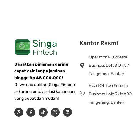
Kantor Resmi
Operational (Foresta
Dapatkan pinjaman daring
Business Loft 3 Unit 7
cepat cair tanpa jaminan
Tangerang, Banten
hingga Rp 48.000.000!
Download aplikasi Singa Fintech
Head Office (Foresta
sekarang untuk solusi keuangan
Business Loft 5 Unit 30
yang cepat dan mudah!
Tangerang, Banten
I
F
T
X
L
n
a
i
-
i
s
c
k
t
n
t
e
t
w
k
a
b
o
i
e
g
o
k
t
d