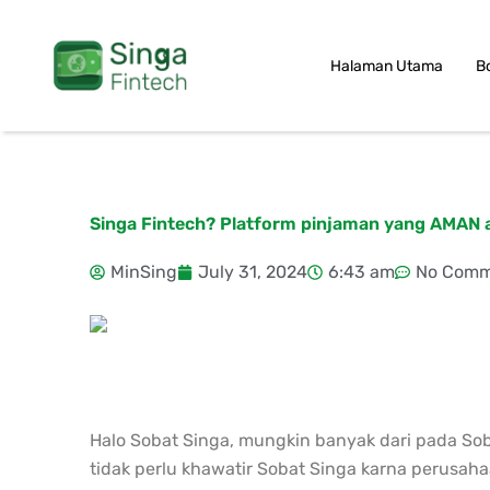
Skip
to
Halaman Utama
B
content
Singa Fintech? Platform pinjaman yang AMAN ata
MinSing
July 31, 2024
6:43 am
No Comm
Halo Sobat Singa, mungkin banyak dari pada So
tidak perlu khawatir Sobat Singa karna perusah