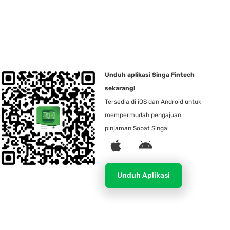
Unduh aplikasi Singa Fintech
sekarang!
Tersedia di iOS dan Android untuk
mempermudah pengajuan
pinjaman Sobat Singa!
A
A
p
n
p
d
Unduh Aplikasi
l
r
e
o
i
d