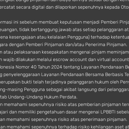
tercatat secara digital dan dilaporkan sepenuhnya kepada Ot
masi ini sebelum membuat keputusan menjadi Pemberi Pinj
Keuangan, tidak bertanggung jawab atas setiap pelanggaran a
rena kesengajaan atau kelalaian Pengguna) terhadap keten
gara dengan Pemberi Pinjaman dan/atau Penerima Pinjaman.
am atau pelaksanaan kesepakatan mengenai pinjam meminjam
 wajib dilakukan melalui escrow account dan virtual accoun
ndonesia Nomor 40 Tahun 2024 tentang Layanan Pendanaan Be
g penyelenggaraan Layanan Pendanaan Bersama Berbasis Tek
merupakan bukti telah terjadinya pelanggaran hukum oleh Pe
ing-masing Pengguna sebagai akibat langsung dari pelanggar
Kitab Undang-Undang Hukum Perdata.
 memahami sepenuhnya risiko atas pemberian pinjaman terma
jari dan memiliki pengetahuan dasar mengenai LPBBTI sebe
an memahami sepenuhnya risiko atas penerimaan pinjaman.
n memahami sepenuhnya terhadap risiko kehilangan aset ata