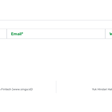
Email*
Web
a Fintech (www.singa.id)!
Yuk Hindari Ha