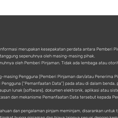
Informasi merupakan kesepakatan perdata antara Pemberi P
 ditanggung sepenuhnya oleh masing-masing pihak.
enuhnya oleh Pemberi Pinjaman. Tidak ada lembaga atau otori
ng-masing Pengguna (Pemberi Pinjaman dan/atau Penerima 
 Pengguna (“Pemanfaatan Data”) pada atau di dalam benda, 
aupun lunak (software), dokumen elektronik, aplikasi atau sis
atasan dan mekanisme Pemanfaatan Data tersebut kepada P
ahuan dan pengalaman pinjam meminjam, disarankan untuk t
ingkat bunga pinjaman dan biaya lainnya sesuai dengan ke