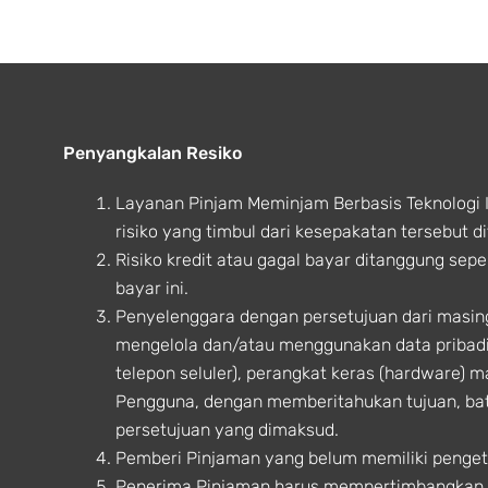
r
o
t
i
a
k
e
n
m
-
r
f
Penyangkalan Resiko
Layanan Pinjam Meminjam Berbasis Teknologi 
risiko yang timbul dari kesepakatan tersebut
Risiko kredit atau gagal bayar ditanggung sep
bayar ini.
Penyelenggara dengan persetujuan dari masi
mengelola dan/atau menggunakan data pribadi
telepon seluler), perangkat keras (hardware) m
Pengguna, dengan memberitahukan tujuan, b
persetujuan yang dimaksud.
Pemberi Pinjaman yang belum memiliki penget
Penerima Pinjaman harus mempertimbangkan t