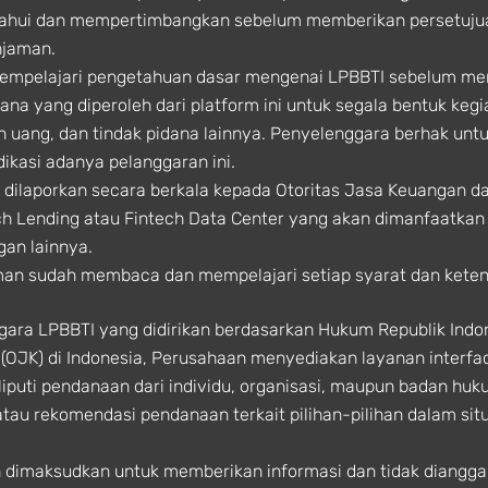
ahui dan mempertimbangkan sebelum memberikan persetujuan 
njaman.
empelajari pengetahuan dasar mengenai LPBBTI sebelum me
yang diperoleh dari platform ini untuk segala bentuk kegiat
ian uang, dan tindak pidana lainnya. Penyelenggara berhak u
dikasi adanya pelanggaran ini.
 dilaporkan secara berkala kepada Otoritas Jasa Keuangan d
ch Lending atau Fintech Data Center yang akan dimanfaatka
gan lainnya.
an sudah membaca dan mempelajari setiap syarat dan keten
ra LPBBTI yang didirikan berdasarkan Hukum Republik Indone
(OJK) di Indonesia, Perusahaan menyediakan layanan interf
uti pendanaan dari individu, organisasi, maupun badan huku
au rekomendasi pendanaan terkait pilihan-pilihan dalam situs
ech dimaksudkan untuk memberikan informasi dan tidak diang