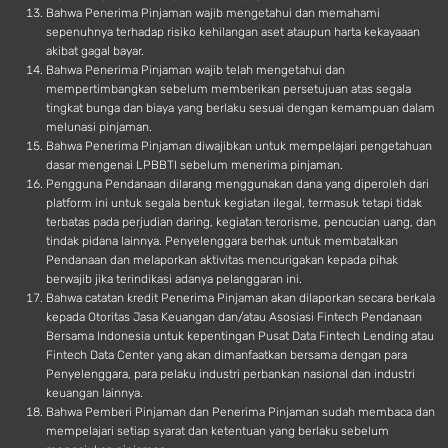
Bahwa Penerima Pinjaman wajib mengetahui dan memahami
sepenuhnya terhadap risiko kehilangan aset ataupun harta kekayaaan
akibat gagal bayar.
Bahwa Penerima Pinjaman wajib telah mengetahui dan
mempertimbangkan sebelum memberikan persetujuan atas segala
tingkat bunga dan biaya yang berlaku sesuai dengan kemampuan dalam
melunasi pinjaman.
Bahwa Penerima Pinjaman diwajibkan untuk mempelajari pengetahuan
dasar mengenai LPBBTI sebelum menerima pinjaman.
Pengguna Pendanaan dilarang menggunakan dana yang diperoleh dari
platform ini untuk segala bentuk kegiatan ilegal, termasuk tetapi tidak
terbatas pada perjudian daring, kegiatan terorisme, pencucian uang, dan
tindak pidana lainnya. Penyelenggara berhak untuk membatalkan
Pendanaan dan melaporkan aktivitas mencurigakan kepada pihak
berwajib jika terindikasi adanya pelanggaran ini.
Bahwa catatan kredit Penerima Pinjaman akan dilaporkan secara berkala
kepada Otoritas Jasa Keuangan dan/atau Asosiasi Fintech Pendanaan
Bersama Indonesia untuk kepentingan Pusat Data Fintech Lending atau
Fintech Data Center yang akan dimanfaatkan bersama dengan para
Penyelenggara, para pelaku industri perbankan nasional dan industri
keuangan lainnya.
Bahwa Pemberi Pinjaman dan Penerima Pinjaman sudah membaca dan
mempelajari setiap syarat dan ketentuan yang berlaku sebelum