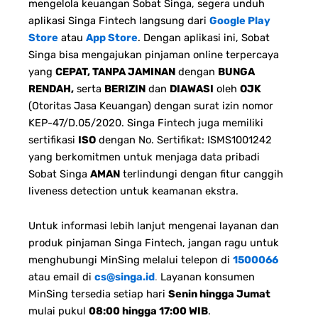
mengelola keuangan Sobat Singa, segera unduh
aplikasi Singa Fintech langsung dari
Google Play
Store
atau
App Store
. Dengan aplikasi ini, Sobat
Singa bisa mengajukan pinjaman online terpercaya
yang
CEPAT, TANPA JAMINAN
dengan
BUNGA
RENDAH,
serta
BERIZIN
dan
DIAWASI
oleh
OJK
(Otoritas Jasa Keuangan) dengan surat izin nomor
KEP-47/D.05/2020. Singa Fintech juga memiliki
sertifikasi
ISO
dengan No. Sertifikat: ISMS1001242
yang berkomitmen untuk menjaga data pribadi
Sobat Singa
AMAN
terlindungi dengan fitur canggih
liveness detection untuk keamanan ekstra.
Untuk informasi lebih lanjut mengenai layanan dan
produk pinjaman Singa Fintech, jangan ragu untuk
menghubungi MinSing melalui telepon di
1500066
atau email di
cs@singa.id
.
Layanan konsumen
MinSing tersedia setiap hari
Senin hingga Jumat
mulai pukul
08:00 hingga 17:00 WIB
.