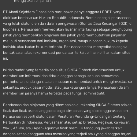
mengajukan pinjaman.
PT Abadi Sejahtera Finansindo merupakan penyelenggara LPBBTI yang
didirikan berdasarkan Hukum Republik Indonesia. Berdiri sebagai perusahaan
yang telah diatur oleh dan dalam pengawasan Otoritas Jasa Keuangan (OJK) di
Indonesia, Perusahaan menyediakan layanan interfacing sebagai penghubung
pihak yang memberikan pinjaman dan pihak yang membutuhkan pinjaman
meliputi pendanaan dari individu, organisasi, maupun badan hukum kepada
individu atau badan hukum tertentu. Perusahaan tidak menyediakan segala
bentuk saran atau rekomendasi pendanaan terkait pilihan-pilihan dalam situs
ini.
Isi dan materi yang tersedia pada situs SINGA Fintech dimaksudkan untuk
memberikan informasi dan tidak dianggap sebagai sebuah penawaran,
permohonan, undangan, saran, maupun rekomendasi untuk menginvestasikan
sekuritas, produk pasar modal, atau jasa keuangan lainya. Perusahaan dalam
memberikan jasanya hanya terbatas pada fungsi administratif.
Pendanaan dan pinjaman yang ditempatkan di rekening SINGA Fintech adalah
tidak dan tidak akan dianggap sebagai simpanan yang diselenggarakan oleh
Perusahaan seperti diatur dalam Peraturan Perundang-Undangan tentang
Perbankan di Indonesia. Perusahaan atau setiap Direktur, Pegawai, Karyawan,
Wakil, Afiliasi, atau Agen-Agennya tidak memiliki tanggung jawab terkait
dengan setiap gangguan atau masalah yang terjadi atau yang dianggap terjadi