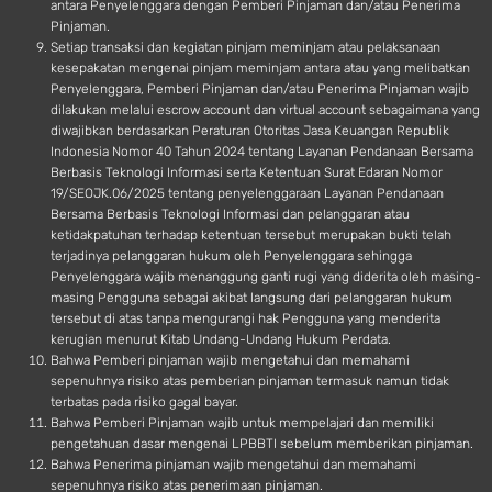
antara Penyelenggara dengan Pemberi Pinjaman dan/atau Penerima
Pinjaman.
Setiap transaksi dan kegiatan pinjam meminjam atau pelaksanaan
kesepakatan mengenai pinjam meminjam antara atau yang melibatkan
Penyelenggara, Pemberi Pinjaman dan/atau Penerima Pinjaman wajib
dilakukan melalui escrow account dan virtual account sebagaimana yang
diwajibkan berdasarkan Peraturan Otoritas Jasa Keuangan Republik
Indonesia Nomor 40 Tahun 2024 tentang Layanan Pendanaan Bersama
Berbasis Teknologi Informasi serta Ketentuan Surat Edaran Nomor
19/SEOJK.06/2025 tentang penyelenggaraan Layanan Pendanaan
Bersama Berbasis Teknologi Informasi dan pelanggaran atau
ketidakpatuhan terhadap ketentuan tersebut merupakan bukti telah
terjadinya pelanggaran hukum oleh Penyelenggara sehingga
Penyelenggara wajib menanggung ganti rugi yang diderita oleh masing-
masing Pengguna sebagai akibat langsung dari pelanggaran hukum
tersebut di atas tanpa mengurangi hak Pengguna yang menderita
kerugian menurut Kitab Undang-Undang Hukum Perdata.
Bahwa Pemberi pinjaman wajib mengetahui dan memahami
sepenuhnya risiko atas pemberian pinjaman termasuk namun tidak
terbatas pada risiko gagal bayar.
Bahwa Pemberi Pinjaman wajib untuk mempelajari dan memiliki
pengetahuan dasar mengenai LPBBTI sebelum memberikan pinjaman.
Bahwa Penerima pinjaman wajib mengetahui dan memahami
sepenuhnya risiko atas penerimaan pinjaman.