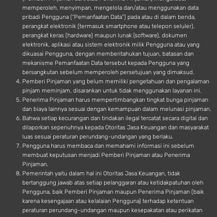
memperoleh, menyimpan, mengelola dan/atau menggunakan data
pribadi Pengguna (“Pemanfaatan Data”) pada atau di dalam benda,
perangkat elektronik (termasuk smartphone atau telepon seluler),
perangkat keras (hardware) maupun lunak (software), dokumen
elektronik, aplikasi atau sistem elektronik milik Pengguna atau yang
dikuasai Pengguna, dengan memberitahukan tujuan, batasan dan
mekanisme Pemanfaatan Data tersebut kepada Pengguna yang
bersangkutan sebelum memperoleh persetujuan yang dimaksud.
Pemberi Pinjaman yang belum memiliki pengetahuan dan pengalaman
pinjam meminjam, disarankan untuk tidak menggunakan layanan ini.
Penerima Pinjaman harus mempertimbangkan tingkat bunga pinjaman
dan biaya lainnya sesuai dengan kemampuan dalam melunasi pinjaman.
Bahwa setiap kecurangan dan tindakan ilegal tercatat secara digital dan
dilaporkan sepenuhnya kepada Otoritas Jasa Keuangan dan masyarakat
luas sesuai peraturan perundang-undangan yang berlaku.
Pengguna harus membaca dan memahami informasi ini sebelum
membuat keputusan menjadi Pemberi Pinjaman atau Penerima
Pinjaman.
Pemerintah yaitu dalam hal ini Otoritas Jasa Keuangan, tidak
bertanggung jawab atas setiap pelanggaran atau ketidakpatuhan oleh
Pengguna, baik Pemberi Pinjaman maupun Penerima Pinjaman (baik
karena kesengajaan atau kelalaian Pengguna) terhadap ketentuan
peraturan perundang-undangan maupun kesepakatan atau perikatan