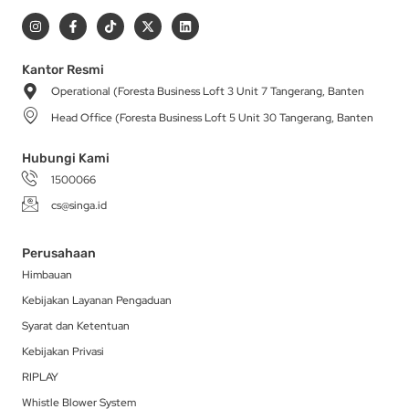
I
F
T
X
L
n
a
i
-
i
s
c
k
t
n
t
e
t
w
k
a
b
o
i
e
Kantor Resmi
g
o
k
t
d
Operational (Foresta Business Loft 3 Unit 7 Tangerang, Banten
r
o
t
i
a
k
e
n
Head Office (Foresta Business Loft 5 Unit 30 Tangerang, Banten
m
-
r
f
Hubungi Kami
1500066
cs@singa.id
Perusahaan
Himbauan
Kebijakan Layanan Pengaduan
Syarat dan Ketentuan
Kebijakan Privasi
RIPLAY
Whistle Blower System