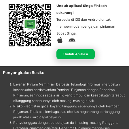
Unduh aplikasi Singa Fintech
sekarang!
Tersedia di iOS dan Android untuk
mempermudah pengajuan pinjaman
Sobat Singa!
A
A
p
n
p
d
Unduh Aplikasi
l
r
e
o
Penyangkalan Resiko
i
d
Layanan Pinjam Meminjam Berbasis Teknologi Informasi merupakan
kesepakatan perdata antara Pemberi Pinjaman dengan Penerima
Pinjaman, sehingga segala risiko yang timbul dari kesepakatan tersebut
ditanggung sepenuhnya oleh masing-masing pihak.
Risiko kredit atau gagal bayar ditanggung sepenuhnya oleh Pemberi
Pinjaman. Tidak ada lembaga atau otoritas negara yang bertanggung
jawab atas risiko gagal bayar ini.
Penyelenggara dengan persetujuan dari masing-masing Pengguna
(Pemberi Pinjaman dan/atau Penerima Pinjaman) mengakses,