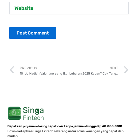
Website
Prev
N
PREVIOUS
NEXT
10 Ide Hadiah Valentine yang Berkesan untuk Istri, Yuk Pilih!
Lebaran 2025 Kapan? Cek Tanggal dan Jadwal Libur Nasionalnya!
Dapatkan pinjaman daring cepat cair tanpa jaminan hingga Rp 48.000.000!
Download aplikasi Singa Fintech sekarang untuk solusi keuangan yang cepat dan
mudah!