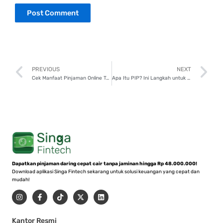
Prev
N
PREVIOUS
NEXT
Cek Manfaat Pinjaman Online Terhadap Skor Kredit dan Tipsnya!
Apa Itu PIP? Ini Langkah untuk Cek Status Penerimanya!
Dapatkan pinjaman daring cepat cair tanpa jaminan hingga Rp 48.000.000!
Download aplikasi Singa Fintech sekarang untuk solusi keuangan yang cepat dan
mudah!
I
F
T
X
L
n
a
i
-
i
s
c
k
t
n
t
e
t
w
k
a
b
o
i
e
Kantor Resmi