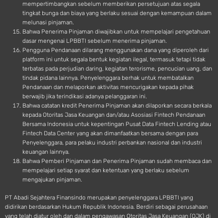
mempertimbangkan sebelum memberikan persetujuan atas segala
tingkat bunga dan biaya yang berlaku sesuai dengan kemampuan dalam
melunasi pinjaman.
Bahwa Penerima Pinjaman diwajibkan untuk mempelajari pengetahuan
dasar mengenai LPBBTI sebelum menerima pinjaman.
Pengguna Pendanaan dilarang menggunakan dana yang diperoleh dari
platform ini untuk segala bentuk kegiatan ilegal, termasuk tetapi tidak
terbatas pada perjudian daring, kegiatan terorisme, pencucian uang, dan
tindak pidana lainnya. Penyelenggara berhak untuk membatalkan
Pendanaan dan melaporkan aktivitas mencurigakan kepada pihak
berwajib jika terindikasi adanya pelanggaran ini.
Bahwa catatan kredit Penerima Pinjaman akan dilaporkan secara berkala
kepada Otoritas Jasa Keuangan dan/atau Asosiasi Fintech Pendanaan
Bersama Indonesia untuk kepentingan Pusat Data Fintech Lending atau
Fintech Data Center yang akan dimanfaatkan bersama dengan para
Penyelenggara, para pelaku industri perbankan nasional dan industri
keuangan lainnya.
Bahwa Pemberi Pinjaman dan Penerima Pinjaman sudah membaca dan
mempelajari setiap syarat dan ketentuan yang berlaku sebelum
mengajukan pinjaman.
PT Abadi Sejahtera Finansindo merupakan penyelenggara LPBBTI yang
didirikan berdasarkan Hukum Republik Indonesia. Berdiri sebagai perusahaan
yang telah diatur oleh dan dalam pengawasan Otoritas Jasa Keuangan (OJK) di