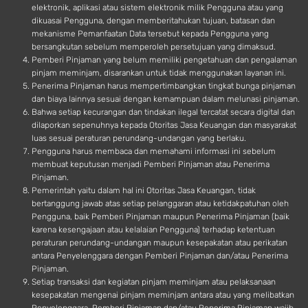
elektronik, aplikasi atau sistem elektronik milik Pengguna atau yang
dikuasai Pengguna, dengan memberitahukan tujuan, batasan dan
mekanisme Pemanfaatan Data tersebut kepada Pengguna yang
bersangkutan sebelum memperoleh persetujuan yang dimaksud.
Pemberi Pinjaman yang belum memiliki pengetahuan dan pengalaman
pinjam meminjam, disarankan untuk tidak menggunakan layanan ini.
Penerima Pinjaman harus mempertimbangkan tingkat bunga pinjaman
dan biaya lainnya sesuai dengan kemampuan dalam melunasi pinjaman.
Bahwa setiap kecurangan dan tindakan ilegal tercatat secara digital dan
dilaporkan sepenuhnya kepada Otoritas Jasa Keuangan dan masyarakat
luas sesuai peraturan perundang-undangan yang berlaku.
Pengguna harus membaca dan memahami informasi ini sebelum
membuat keputusan menjadi Pemberi Pinjaman atau Penerima
Pinjaman.
Pemerintah yaitu dalam hal ini Otoritas Jasa Keuangan, tidak
bertanggung jawab atas setiap pelanggaran atau ketidakpatuhan oleh
Pengguna, baik Pemberi Pinjaman maupun Penerima Pinjaman (baik
karena kesengajaan atau kelalaian Pengguna) terhadap ketentuan
peraturan perundang-undangan maupun kesepakatan atau perikatan
antara Penyelenggara dengan Pemberi Pinjaman dan/atau Penerima
Pinjaman.
Setiap transaksi dan kegiatan pinjam meminjam atau pelaksanaan
kesepakatan mengenai pinjam meminjam antara atau yang melibatkan