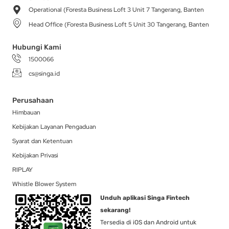
g
o
k
t
d
Operational (Foresta Business Loft 3 Unit 7 Tangerang, Banten
r
o
t
i
a
k
e
n
Head Office (Foresta Business Loft 5 Unit 30 Tangerang, Banten
m
-
r
f
Hubungi Kami
1500066
cs@singa.id
Perusahaan
Himbauan
Kebijakan Layanan Pengaduan
Syarat dan Ketentuan
Kebijakan Privasi
RIPLAY
Whistle Blower System
Unduh aplikasi Singa Fintech
sekarang!
Tersedia di iOS dan Android untuk