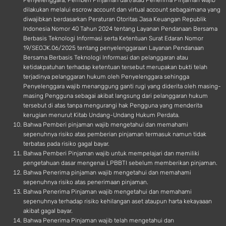
Penyelenggara, Pemberi Pinjaman dan/atau Penerima Pinjaman wajib
dilakukan melalui escrow account dan virtual account sebagaimana yang
diwajibkan berdasarkan Peraturan Otoritas Jasa Keuangan Republik
Indonesia Nomor 40 Tahun 2024 tentang Layanan Pendanaan Bersama
Berbasis Teknologi Informasi serta Ketentuan Surat Edaran Nomor
19/SEOJK.06/2025 tentang penyelenggaraan Layanan Pendanaan
Bersama Berbasis Teknologi Informasi dan pelanggaran atau
ketidakpatuhan terhadap ketentuan tersebut merupakan bukti telah
terjadinya pelanggaran hukum oleh Penyelenggara sehingga
Penyelenggara wajib menanggung ganti rugi yang diderita oleh masing-
masing Pengguna sebagai akibat langsung dari pelanggaran hukum
tersebut di atas tanpa mengurangi hak Pengguna yang menderita
kerugian menurut Kitab Undang-Undang Hukum Perdata.
Bahwa Pemberi pinjaman wajib mengetahui dan memahami
sepenuhnya risiko atas pemberian pinjaman termasuk namun tidak
terbatas pada risiko gagal bayar.
Bahwa Pemberi Pinjaman wajib untuk mempelajari dan memiliki
pengetahuan dasar mengenai LPBBTI sebelum memberikan pinjaman.
Bahwa Penerima pinjaman wajib mengetahui dan memahami
sepenuhnya risiko atas penerimaan pinjaman.
Bahwa Penerima Pinjaman wajib mengetahui dan memahami
sepenuhnya terhadap risiko kehilangan aset ataupun harta kekayaaan
akibat gagal bayar.
Bahwa Penerima Pinjaman wajib telah mengetahui dan