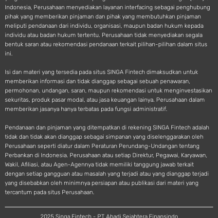
Indonesia, Perusahaan menyediakan layanan interfacing sebagai penghubung
pihak yang memberikan pinjaman dan pihak yang membutuhkan pinjaman
meliputi pendanaan dari individu, organisasi, maupun badan hukum kepada
individu atau badan hukum tertentu. Perusahaan tidak menyediakan segala
bentuk saran atau rekomendasi pendanaan terkait pilihan-pilihan dalam situs
ini.
Isi dan materi yang tersedia pada situs SINGA Fintech dimaksudkan untuk
memberikan informasi dan tidak dianggap sebagai sebuah penawaran,
permohonan, undangan, saran, maupun rekomendasi untuk menginvestasikan
sekuritas, produk pasar modal, atau jasa keuangan lainya. Perusahaan dalam
memberikan jasanya hanya terbatas pada fungsi administratif.
Pendanaan dan pinjaman yang ditempatkan di rekening SINGA Fintech adalah
tidak dan tidak akan dianggap sebagai simpanan yang diselenggarakan oleh
Perusahaan seperti diatur dalam Peraturan Perundang-Undangan tentang
Perbankan di Indonesia. Perusahaan atau setiap Direktur, Pegawai, Karyawan,
Wakil, Afiliasi, atau Agen-Agennya tidak memiliki tanggung jawab terkait
dengan setiap gangguan atau masalah yang terjadi atau yang dianggap terjadi
yang disebabkan oleh minimnya persiapan atau publikasi dari materi yang
tercantum pada situs Perusahaan.
2025 Singa Fintech - PT Abadi Sejahtera Finansindo