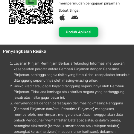
mempermudah pengajuan pinjaman
Sobat Singa!
A
A
p
n
p
d
Unduh Aplikasi
l
r
e
o
Penyangkalan Resiko
i
d
Layanan Pinjam Meminjam Berbasis Teknologi Informasi merupakan
kesepakatan perdata antara Pemberi Pinjaman dengan Penerima
Pinjaman, sehingga segala risiko yang timbul dari kesepakatan tersebut
ditanggung sepenuhnya oleh masing-masing pihak.
Risiko kredit atau gagal bayar ditanggung sepenuhnya oleh Pemberi
Pinjaman. Tidak ada lembaga atau otoritas negara yang bertanggung
jawab atas risiko gagal bayar ini.
Penyelenggara dengan persetujuan dari masing-masing Pengguna
(Pemberi Pinjaman dan/atau Penerima Pinjaman) mengakses,
memperoleh, menyimpan, mengelola dan/atau menggunakan data
pribadi Pengguna (“Pemanfaatan Data”) pada atau di dalam benda,
perangkat elektronik (termasuk smartphone atau telepon seluler),
perangkat keras (hardware) maupun lunak (software), dokumen