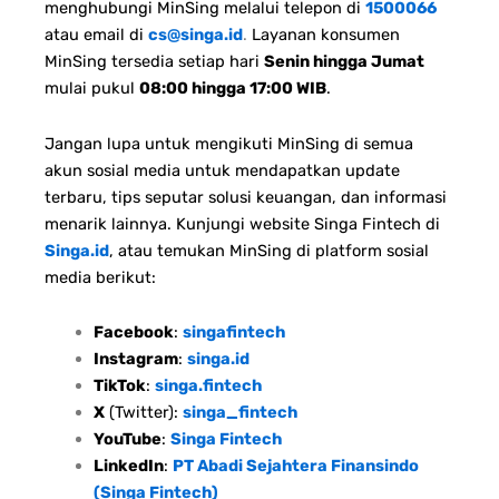
menghubungi MinSing melalui telepon di
1500066
atau email di
cs@singa.id
.
Layanan konsumen
MinSing tersedia setiap hari
Senin hingga Jumat
mulai pukul
08:00 hingga 17:00 WIB
.
Jangan lupa untuk mengikuti MinSing di semua
akun sosial media untuk mendapatkan update
terbaru, tips seputar solusi keuangan, dan informasi
menarik lainnya. Kunjungi website Singa Fintech di
Singa.id
, atau temukan MinSing di platform sosial
media berikut:
Facebook
:
singafintech
Instagram
:
singa.id
TikTok
:
singa.fintech
X
(Twitter):
singa_fintech
YouTube
:
Singa Fintech
LinkedIn
:
PT Abadi Sejahtera Finansindo
(Singa Fintech)