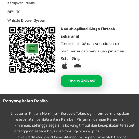
Kebijakan Privasi
RIPLAY
Whistle Blower System
Unduh aplikasi Singa Fintech
sekarang!
Tersedia di iOS dan Android untuk
mempermudah pengajuan pinjaman
Sobat Singa!
A
A
p
n
p
d
Unduh Aplikasi
l
r
e
o
Penyangkalan Resiko
i
d
Layanan Pinjam Meminjam Berbasis Teknologi Informasi merupakan
kesepakatan perdata antara Pemberi Pinjaman dengan Penerima
Pinjaman, sehingga segala risiko yang timbul dari kesepakatan tersebut
ditanggung sepenuhnya oleh masing-masing pihak.
Risiko kredit atau gagal bayar ditanggung sepenuhnya oleh Pemberi