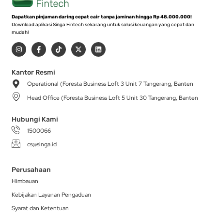
Dapatkan pinjaman daring cepat cair tanpa jaminan hingga Rp 48.000.000!
Download aplikasi Singa Fintech sekarang untuk solusi keuangan yang cepat dan
mudah!
I
F
T
X
L
n
a
i
-
i
s
c
k
t
n
t
e
t
w
k
a
b
o
i
e
Kantor Resmi
g
o
k
t
d
Operational (Foresta Business Loft 3 Unit 7 Tangerang, Banten
r
o
t
i
a
k
e
n
Head Office (Foresta Business Loft 5 Unit 30 Tangerang, Banten
m
-
r
f
Hubungi Kami
1500066
cs@singa.id
Perusahaan
Himbauan
Kebijakan Layanan Pengaduan
Syarat dan Ketentuan