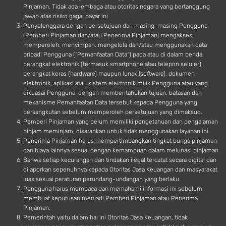
Pinjaman. Tidak ada lembaga atau otoritas negara yang bertanggung
jawab atas risiko gagal bayar ini.
Penyelenggara dengan persetujuan dari masing-masing Pengguna
(Pemberi Pinjaman dan/atau Penerima Pinjaman) mengakses,
memperoleh, menyimpan, mengelola dan/atau menggunakan data
pribadi Pengguna (“Pemanfaatan Data”) pada atau di dalam benda,
perangkat elektronik (termasuk smartphone atau telepon seluler),
perangkat keras (hardware) maupun lunak (software), dokumen
elektronik, aplikasi atau sistem elektronik milik Pengguna atau yang
dikuasai Pengguna, dengan memberitahukan tujuan, batasan dan
mekanisme Pemanfaatan Data tersebut kepada Pengguna yang
bersangkutan sebelum memperoleh persetujuan yang dimaksud.
Pemberi Pinjaman yang belum memiliki pengetahuan dan pengalaman
pinjam meminjam, disarankan untuk tidak menggunakan layanan ini.
Penerima Pinjaman harus mempertimbangkan tingkat bunga pinjaman
dan biaya lainnya sesuai dengan kemampuan dalam melunasi pinjaman.
Bahwa setiap kecurangan dan tindakan ilegal tercatat secara digital dan
dilaporkan sepenuhnya kepada Otoritas Jasa Keuangan dan masyarakat
luas sesuai peraturan perundang-undangan yang berlaku.
Pengguna harus membaca dan memahami informasi ini sebelum
membuat keputusan menjadi Pemberi Pinjaman atau Penerima
Pinjaman.
Pemerintah yaitu dalam hal ini Otoritas Jasa Keuangan, tidak