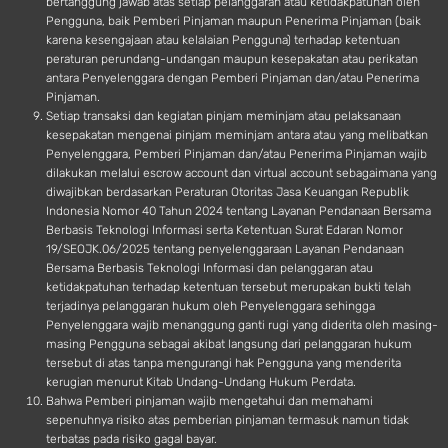
bertanggung jawab atas setiap pelanggaran atau ketidakpatuhan oleh
Pengguna, baik Pemberi Pinjaman maupun Penerima Pinjaman (baik
karena kesengajaan atau kelalaian Pengguna) terhadap ketentuan
peraturan perundang-undangan maupun kesepakatan atau perikatan
antara Penyelenggara dengan Pemberi Pinjaman dan/atau Penerima
Pinjaman.
Setiap transaksi dan kegiatan pinjam meminjam atau pelaksanaan
kesepakatan mengenai pinjam meminjam antara atau yang melibatkan
Penyelenggara, Pemberi Pinjaman dan/atau Penerima Pinjaman wajib
dilakukan melalui escrow account dan virtual account sebagaimana yang
diwajibkan berdasarkan Peraturan Otoritas Jasa Keuangan Republik
Indonesia Nomor 40 Tahun 2024 tentang Layanan Pendanaan Bersama
Berbasis Teknologi Informasi serta Ketentuan Surat Edaran Nomor
19/SEOJK.06/2025 tentang penyelenggaraan Layanan Pendanaan
Bersama Berbasis Teknologi Informasi dan pelanggaran atau
ketidakpatuhan terhadap ketentuan tersebut merupakan bukti telah
terjadinya pelanggaran hukum oleh Penyelenggara sehingga
Penyelenggara wajib menanggung ganti rugi yang diderita oleh masing-
masing Pengguna sebagai akibat langsung dari pelanggaran hukum
tersebut di atas tanpa mengurangi hak Pengguna yang menderita
kerugian menurut Kitab Undang-Undang Hukum Perdata.
Bahwa Pemberi pinjaman wajib mengetahui dan memahami
sepenuhnya risiko atas pemberian pinjaman termasuk namun tidak
terbatas pada risiko gagal bayar.