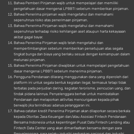
Bahwa Pemberi Pinjaman wajib untuk mempelajari dan memiliki
pengetahuan dasar mengenai LPBBTI sebelum memberikan pinjaman.
Bahwa Penerima pinjaman wajib mengetahui dan memahami
sepenuhnya risiko atas penerimaan pinjaman.
Bahwa Penerima Pinjaman wajib mengetahui dan memahami
sepenuhnya terhadap risiko kehilangan aset ataupun harta kekayaaan
akibat gagal bayar.
Bahwa Penerima Pinjaman wajib telah mengetahui dan
mempertimbangkan sebelum memberikan persetujuan atas segala
tingkat bunga dan biaya yang berlaku sesuai dengan kemampuan dalam
melunasi pinjaman.
Bahwa Penerima Pinjaman diwajibkan untuk mempelajari pengetahuan
dasar mengenai LPBBTI sebelum menerima pinjaman.
Pengguna Pendanaan dilarang menggunakan dana yang diperoleh dari
platform ini untuk segala bentuk kegiatan ilegal, termasuk tetapi tidak
terbatas pada perjudian daring, kegiatan terorisme, pencucian uang, dan
tindak pidana lainnya. Penyelenggara berhak untuk membatalkan
Pendanaan dan melaporkan aktivitas mencurigakan kepada pihak
berwajib jika terindikasi adanya pelanggaran ini.
Bahwa catatan kredit Penerima Pinjaman akan dilaporkan secara berkala
kepada Otoritas Jasa Keuangan dan/atau Asosiasi Fintech Pendanaan
Bersama Indonesia untuk kepentingan Pusat Data Fintech Lending atau
Fintech Data Center yang akan dimanfaatkan bersama dengan para
Penyelenggara, para pelaku industri perbankan nasional dan industri