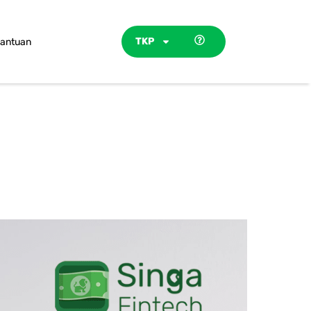
TKP
antuan