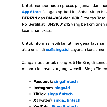
Untuk mempermudah proses pinjaman dan menge
App Store
. Dengan aplikasi ini, Sobat Singa 
BERIZIN
dan
DIAWASI
oleh
OJK
(Otoritas Jasa
No. Sertifikat: ISMS1001242 yang berkomitmen
keamanan ekstra.
Untuk informasi lebih lanjut mengenai layana
atau email di
cs@singa.id
.
Layanan konsumen M
Jangan lupa untuk mengikuti MinSing di semua 
menarik lainnya. Kunjungi website Singa Fintec
Facebook
:
singafintech
Instagram
:
singa.id
TikTok
:
singa.fintech
X
(Twitter):
singa_fintech
YouTube
:
Singa Fintech