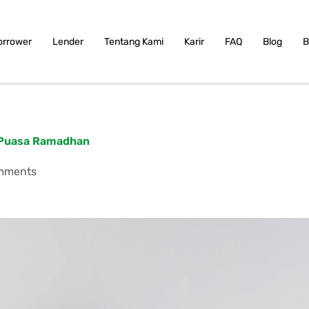
orrower
Lender
Tentang Kami
Karir
FAQ
Blog
B
t Puasa Ramadhan
mments