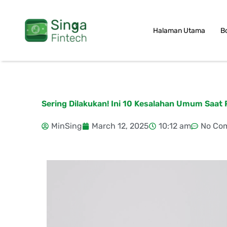
Skip
to
Halaman Utama
B
content
Sering Dilakukan! Ini 10 Kesalahan Umum Saa
MinSing
March 12, 2025
10:12 am
No Co