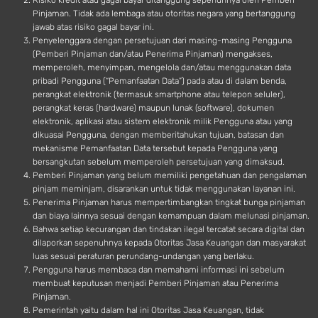
Risiko kredit atau gagal bayar ditanggung sepenuhnya oleh Pemberi
Pinjaman. Tidak ada lembaga atau otoritas negara yang bertanggung
jawab atas risiko gagal bayar ini.
Penyelenggara dengan persetujuan dari masing-masing Pengguna
(Pemberi Pinjaman dan/atau Penerima Pinjaman) mengakses,
memperoleh, menyimpan, mengelola dan/atau menggunakan data
pribadi Pengguna (“Pemanfaatan Data”) pada atau di dalam benda,
perangkat elektronik (termasuk smartphone atau telepon seluler),
perangkat keras (hardware) maupun lunak (software), dokumen
elektronik, aplikasi atau sistem elektronik milik Pengguna atau yang
dikuasai Pengguna, dengan memberitahukan tujuan, batasan dan
mekanisme Pemanfaatan Data tersebut kepada Pengguna yang
bersangkutan sebelum memperoleh persetujuan yang dimaksud.
Pemberi Pinjaman yang belum memiliki pengetahuan dan pengalaman
pinjam meminjam, disarankan untuk tidak menggunakan layanan ini.
Penerima Pinjaman harus mempertimbangkan tingkat bunga pinjaman
dan biaya lainnya sesuai dengan kemampuan dalam melunasi pinjaman.
Bahwa setiap kecurangan dan tindakan ilegal tercatat secara digital dan
dilaporkan sepenuhnya kepada Otoritas Jasa Keuangan dan masyarakat
luas sesuai peraturan perundang-undangan yang berlaku.
Pengguna harus membaca dan memahami informasi ini sebelum
membuat keputusan menjadi Pemberi Pinjaman atau Penerima
Pinjaman.
Pemerintah yaitu dalam hal ini Otoritas Jasa Keuangan, tidak