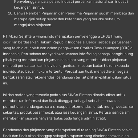
Penyelenggara, para pelaku industri perbankan nasional dan industri
keuangan lainnya.
Bahwa Pemberi Pinjaman dan Penerima Pinjaman sudah membaca dan
mempelajari setiap syarat dan ketentuan yang berlaku sebelum
mengajukan pinjaman.
PT Abadi Sejahtera Finansindo merupakan penyelenggara LPBBTI yang
didirikan berdasarkan Hukum Republik Indonesia. Berdiri sebagai perusahaan
yang telah diatur oleh dan dalam pengawasan Otoritas Jasa Keuangan (OJK) di
Indonesia, Perusahaan menyediakan layanan interfacing sebagai penghubung
pihak yang memberikan pinjaman dan pihak yang membutuhkan pinjaman
meliputi pendanaan dari individu, organisasi, maupun badan hukum kepada
individu atau badan hukum tertentu. Perusahaan tidak menyediakan segala
bentuk saran atau rekomendasi pendanaan terkait pilihan-pilihan dalam situs
ini.
Isi dan materi yang tersedia pada situs SINGA Fintech dimaksudkan untuk
memberikan informasi dan tidak dianggap sebagai sebuah penawaran,
permohonan, undangan, saran, maupun rekomendasi untuk menginvestasikan
sekuritas, produk pasar modal, atau jasa keuangan lainya. Perusahaan dalam
memberikan jasanya hanya terbatas pada fungsi administratif.
Pendanaan dan pinjaman yang ditempatkan di rekening SINGA Fintech adalah
tidak dan tidak akan dianggap sebagai simpanan yang diselenggarakan oleh