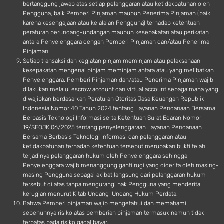
bertanggung jawab atas setiap pelanggaran atau ketidakpatuhan oleh
Pengguna, baik Pemberi Pinjaman maupun Penerima Pinjaman (baik
karena kesengajaan atau kelalaian Pengguna) terhadap ketentuan
peraturan perundang-undangan maupun kesepakatan atau perikatan
antara Penyelenggara dengan Pemberi Pinjaman dan/atau Penerima
Pinjaman.
Setiap transaksi dan kegiatan pinjam meminjam atau pelaksanaan
kesepakatan mengenai pinjam meminjam antara atau yang melibatkan
Penyelenggara, Pemberi Pinjaman dan/atau Penerima Pinjaman wajib
dilakukan melalui escrow account dan virtual account sebagaimana yang
diwajibkan berdasarkan Peraturan Otoritas Jasa Keuangan Republik
Indonesia Nomor 40 Tahun 2024 tentang Layanan Pendanaan Bersama
Berbasis Teknologi Informasi serta Ketentuan Surat Edaran Nomor
19/SEOJK.06/2025 tentang penyelenggaraan Layanan Pendanaan
Bersama Berbasis Teknologi Informasi dan pelanggaran atau
ketidakpatuhan terhadap ketentuan tersebut merupakan bukti telah
terjadinya pelanggaran hukum oleh Penyelenggara sehingga
Penyelenggara wajib menanggung ganti rugi yang diderita oleh masing-
masing Pengguna sebagai akibat langsung dari pelanggaran hukum
tersebut di atas tanpa mengurangi hak Pengguna yang menderita
kerugian menurut Kitab Undang-Undang Hukum Perdata.
Bahwa Pemberi pinjaman wajib mengetahui dan memahami
sepenuhnya risiko atas pemberian pinjaman termasuk namun tidak
terbatas pada risiko gagal bayar.