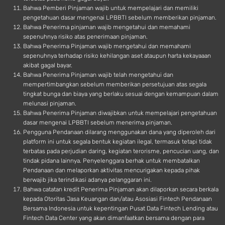
Bahwa Pemberi Pinjaman wajib untuk mempelajari dan memiliki
pengetahuan dasar mengenai LPBBTI sebelum memberikan pinjaman.
Bahwa Penerima pinjaman wajib mengetahui dan memahami
sepenuhnya risiko atas penerimaan pinjaman.
Bahwa Penerima Pinjaman wajib mengetahui dan memahami
sepenuhnya terhadap risiko kehilangan aset ataupun harta kekayaaan
akibat gagal bayar.
Bahwa Penerima Pinjaman wajib telah mengetahui dan
mempertimbangkan sebelum memberikan persetujuan atas segala
tingkat bunga dan biaya yang berlaku sesuai dengan kemampuan dalam
melunasi pinjaman.
Bahwa Penerima Pinjaman diwajibkan untuk mempelajari pengetahuan
dasar mengenai LPBBTI sebelum menerima pinjaman.
Pengguna Pendanaan dilarang menggunakan dana yang diperoleh dari
platform ini untuk segala bentuk kegiatan ilegal, termasuk tetapi tidak
terbatas pada perjudian daring, kegiatan terorisme, pencucian uang, dan
tindak pidana lainnya. Penyelenggara berhak untuk membatalkan
Pendanaan dan melaporkan aktivitas mencurigakan kepada pihak
berwajib jika terindikasi adanya pelanggaran ini.
Bahwa catatan kredit Penerima Pinjaman akan dilaporkan secara berkala
kepada Otoritas Jasa Keuangan dan/atau Asosiasi Fintech Pendanaan
Bersama Indonesia untuk kepentingan Pusat Data Fintech Lending atau
Fintech Data Center yang akan dimanfaatkan bersama dengan para