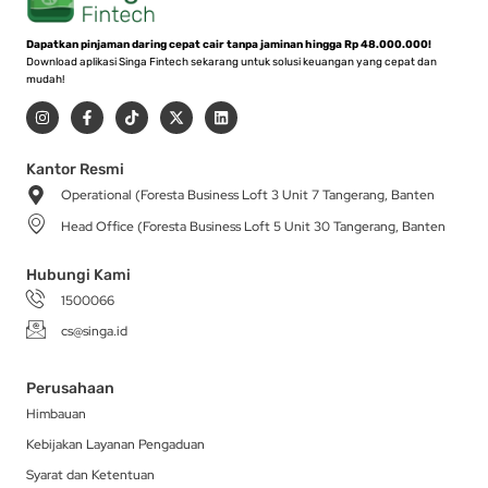
Dapatkan pinjaman daring cepat cair tanpa jaminan hingga Rp 48.000.000!
Download aplikasi Singa Fintech sekarang untuk solusi keuangan yang cepat dan
mudah!
I
F
T
X
L
n
a
i
-
i
s
c
k
t
n
t
e
t
w
k
a
b
o
i
e
Kantor Resmi
g
o
k
t
d
Operational (Foresta Business Loft 3 Unit 7 Tangerang, Banten
r
o
t
i
a
k
e
n
Head Office (Foresta Business Loft 5 Unit 30 Tangerang, Banten
m
-
r
f
Hubungi Kami
1500066
cs@singa.id
Perusahaan
Himbauan
Kebijakan Layanan Pengaduan
Syarat dan Ketentuan