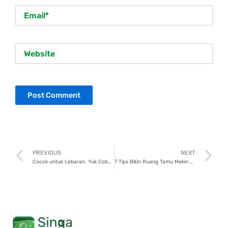
Email*
Website
Prev
N
PREVIOUS
NEXT
Cocok untuk Lebaran, Yuk Coba Resep Mudah Kare Daging!
7 Tips Bikin Ruang Tamu Makin Estetik dan Nyaman saat Lebaran