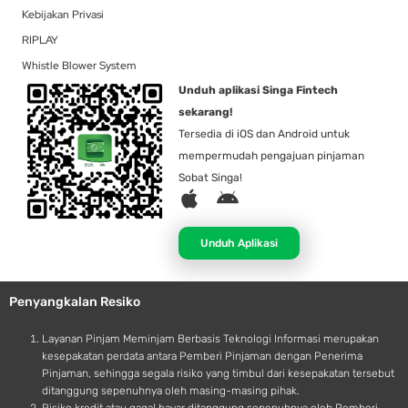
Kebijakan Privasi
RIPLAY
Whistle Blower System
Unduh aplikasi Singa Fintech
sekarang!
Tersedia di iOS dan Android untuk
mempermudah pengajuan pinjaman
Sobat Singa!
A
A
p
n
p
d
Unduh Aplikasi
l
r
e
o
Penyangkalan Resiko
i
d
Layanan Pinjam Meminjam Berbasis Teknologi Informasi merupakan
kesepakatan perdata antara Pemberi Pinjaman dengan Penerima
Pinjaman, sehingga segala risiko yang timbul dari kesepakatan tersebut
ditanggung sepenuhnya oleh masing-masing pihak.