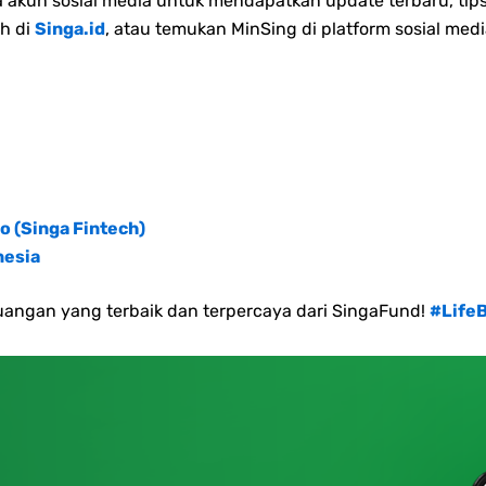
akun sosial media untuk mendapatkan update terbaru, tips
h di
Singa.id
, atau temukan MinSing di platform sosial medi
o (Singa Fintech)
nesia
angan yang terbaik dan terpercaya dari SingaFund!
#Life