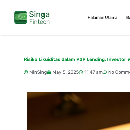
Skip
to
Halaman Utama
B
content
Risiko Likuiditas dalam P2P Lending, Investor 
MinSing
May 5, 2025
11:47 am
No Comm