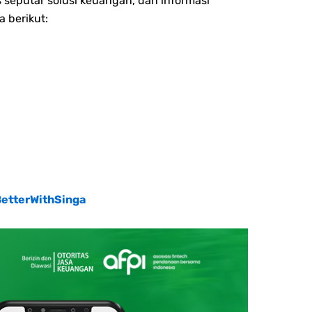
 seputar solusi keuangan, dan informasi
a berikut:
BetterWithSinga