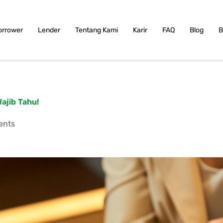
orrower
Lender
Tentang Kami
Karir
FAQ
Blog
B
Wajib Tahu!
ents