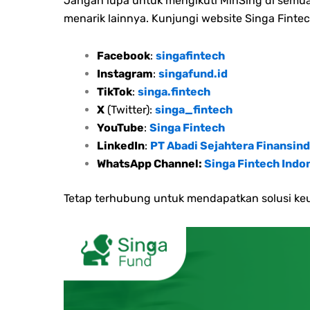
Jangan lupa untuk mengikuti MinSing di semua 
menarik lainnya. Kunjungi website Singa Fintec
Facebook
:
singafintech
Instagram
:
singafund.id
TikTok
:
singa.fintech
X
(Twitter):
singa_fintech
YouTube
:
Singa Fintech
LinkedIn
:
PT Abadi Sejahtera Finansind
WhatsApp Channel:
Singa Fintech Indo
Tetap terhubung untuk mendapatkan solusi keu