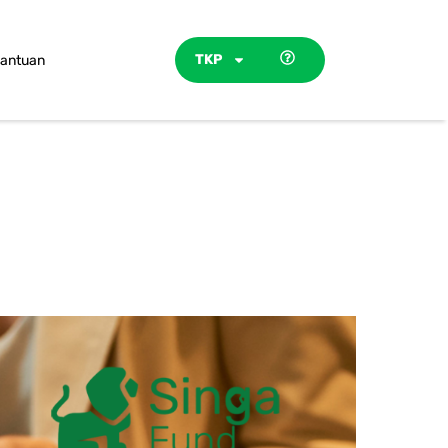
TKP
antuan