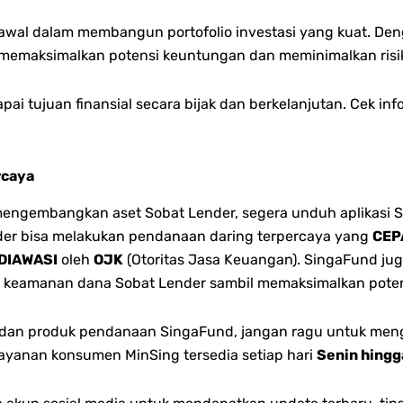
awal dalam membangun portofolio investasi yang kuat. Deng
 m
emaksimalkan potensi keuntungan dan m
eminimalkan risi
pai tujuan finansial secara bijak dan berkelanjutan. Cek inf
rcaya
gembangkan aset Sobat Lender, segera unduh aplikasi S
ender bisa melakukan pendanaan daring terpercaya yang
CEP
DIAWASI
oleh
OJK
(Otoritas Jasa Keuangan). SingaFund jug
 keamanan dana Sobat Lender sambil memaksimalkan poten
n dan produk pendanaan SingaFund, jangan ragu untuk men
ayanan konsumen MinSing tersedia setiap hari
Senin hing