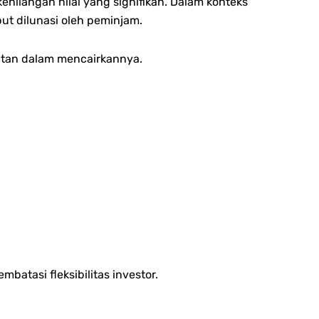
hilangan nilai yang signifikan.
Dalam konteks
but dilunasi oleh peminjam.
itan dalam mencairkannya.
atasi fleksibilitas investor.