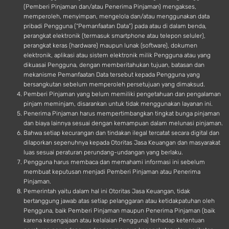
(Pemberi Pinjaman dan/atau Penerima Pinjaman) mengakses,
memperoleh, menyimpan, mengelola dan/atau menggunakan data
pribadi Pengguna (“Pemanfaatan Data”) pada atau di dalam benda,
perangkat elektronik (termasuk smartphone atau telepon seluler),
perangkat keras (hardware) maupun lunak (software), dokumen
elektronik, aplikasi atau sistem elektronik milik Pengguna atau yang
dikuasai Pengguna, dengan memberitahukan tujuan, batasan dan
mekanisme Pemanfaatan Data tersebut kepada Pengguna yang
bersangkutan sebelum memperoleh persetujuan yang dimaksud.
Pemberi Pinjaman yang belum memiliki pengetahuan dan pengalaman
pinjam meminjam, disarankan untuk tidak menggunakan layanan ini.
Penerima Pinjaman harus mempertimbangkan tingkat bunga pinjaman
dan biaya lainnya sesuai dengan kemampuan dalam melunasi pinjaman.
Bahwa setiap kecurangan dan tindakan ilegal tercatat secara digital dan
dilaporkan sepenuhnya kepada Otoritas Jasa Keuangan dan masyarakat
luas sesuai peraturan perundang-undangan yang berlaku.
Pengguna harus membaca dan memahami informasi ini sebelum
membuat keputusan menjadi Pemberi Pinjaman atau Penerima
Pinjaman.
Pemerintah yaitu dalam hal ini Otoritas Jasa Keuangan, tidak
bertanggung jawab atas setiap pelanggaran atau ketidakpatuhan oleh
Pengguna, baik Pemberi Pinjaman maupun Penerima Pinjaman (baik
karena kesengajaan atau kelalaian Pengguna) terhadap ketentuan