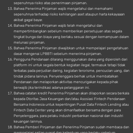
sepenuhnya risiko atas penerimaan pinjaman.
Bahwa Penerima Pinjaman wajib mengetahui dan memahami
sepenuhnya terhadap risiko kehilangan aset ataupun harta kekayaaan
akibat gagal bayar.
Bahwa Penerima Pinjaman wajib telah mengetahui dan
mempertimbangkan sebelum memberikan persetujuan atas segala
tingkat bunga dan biaya yang berlaku sesuai dengan kemampuan dalam
melunasi pinjaman.
Bahwa Penerima Pinjaman diwajibkan untuk mempelajari pengetahuan
dasar mengenai LPBBTI sebelum menerima pinjaman.
Pengguna Pendanaan dilarang menggunakan dana yang diperoleh dari
platform ini untuk segala bentuk kegiatan ilegal, termasuk tetapi tidak
terbatas pada perjudian daring, kegiatan terorisme, pencucian uang, dan
tindak pidana lainnya. Penyelenggara berhak untuk membatalkan
Pendanaan dan melaporkan aktivitas mencurigakan kepada pihak
berwajib jika terindikasi adanya pelanggaran ini.
Bahwa catatan kredit Penerima Pinjaman akan dilaporkan secara berkala
kepada Otoritas Jasa Keuangan dan/atau Asosiasi Fintech Pendanaan
Bersama Indonesia untuk kepentingan Pusat Data Fintech Lending atau
Fintech Data Center yang akan dimanfaatkan bersama dengan para
Penyelenggara, para pelaku industri perbankan nasional dan industri
keuangan lainnya.
Bahwa Pemberi Pinjaman dan Penerima Pinjaman sudah membaca dan
mempelajari setiap syarat dan ketentuan yang berlaku sebelum