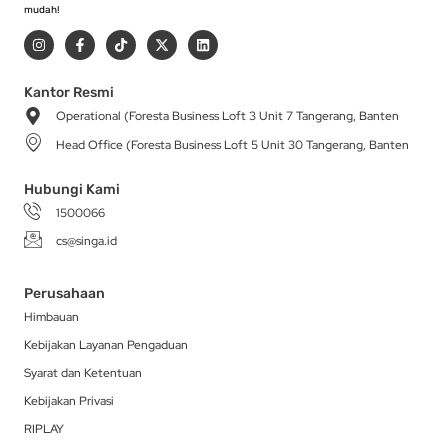
mudah!
I
F
T
X
L
n
a
i
-
i
s
c
k
t
n
t
e
t
w
k
a
b
o
i
e
Kantor Resmi
g
o
k
t
d
Operational (Foresta Business Loft 3 Unit 7 Tangerang, Banten
r
o
t
i
a
k
e
n
Head Office (Foresta Business Loft 5 Unit 30 Tangerang, Banten
m
-
r
f
Hubungi Kami
1500066
cs@singa.id
Perusahaan
Himbauan
Kebijakan Layanan Pengaduan
Syarat dan Ketentuan
Kebijakan Privasi
RIPLAY