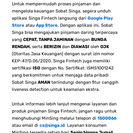
Untuk mempermudah proses pinjaman dan
mengelola keuangan Sobat Singa, segera unduh
aplikasi Singa Fintech langsung dari
Google Play
Store
atau
App Store
. Dengan aplikasi ini, Sobat
Singa bisa mengajukan pinjaman daring terpercaya
yang
CEPAT, TANPA JAMINAN
dengan
BUNGA
RENDAH,
serta
BERIZIN
dan
DIAWASI
oleh
OJK
(Otoritas Jasa Keuangan) dengan surat izin nomor
KEP-47/D.05/2020. Singa Fintech juga memiliki
sertifikasi
ISO
dengan No. Sertifikat: ISMS1001242
yang berkomitmen untuk menjaga data pribadi
Sobat Singa
AMAN
terlindungi dengan fitur canggih
liveness detection untuk keamanan ekstra.
Untuk informasi lebih lanjut mengenai layanan dan
produk pinjaman Singa Fintech, jangan ragu untuk
menghubungi MinSing melalui telepon di
1500066
atau email di
cs@singa.id
.
Layanan konsumen
MinSing tersedia setiap hari
Senin hingga Jumat