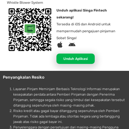
Whistle Blower System
Unduh aplikasi Singa Fintech
sekarang!
Tersedia di iOS dan Android untuk
mempermudah pengajuan pinjaman
Sobat Singa!
A
A
p
n
p
d
Unduh Aplikasi
l
r
e
o
Penyangkalan Resiko
i
d
Layanan Pinjam Meminjam Berbasis Teknologi Informasi merupakan
kesepakatan perdata antara Pemberi Pinjaman dengan Penerima
Pinjaman, sehingga segala risiko yang timbul dari kesepakatan tersebut
ditanggung sepenuhnya oleh masing-masing pihak.
Risiko kredit atau gagal bayar ditanggung sepenuhnya oleh Pemberi
Pinjaman. Tidak ada lembaga atau otoritas negara yang bertanggung
jawab atas risiko gagal bayar ini.
Penyelenggara dengan persetujuan dari masing-masing Pengguna