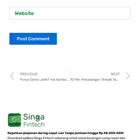
Website
Prev
N
PREVIOUS
NEXT
Punya Dana Lebih? Yuk Kembangkan Jadi Keuntungan di SingaFund!
10 Film Petualangan Terbaik Sepanjang Masa, Sudah Nonton?
Dapatkan pinjaman daring cepat cair tanpa jaminan hingga Rp 48.000.000!
Download aplikasi Singa Fintech sekarang untuk solusi keuangan yang cepat dan