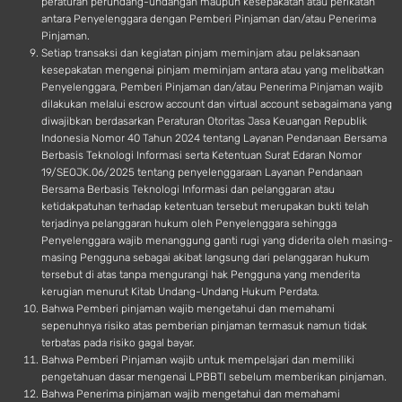
peraturan perundang-undangan maupun kesepakatan atau perikatan
antara Penyelenggara dengan Pemberi Pinjaman dan/atau Penerima
Pinjaman.
Setiap transaksi dan kegiatan pinjam meminjam atau pelaksanaan
kesepakatan mengenai pinjam meminjam antara atau yang melibatkan
Penyelenggara, Pemberi Pinjaman dan/atau Penerima Pinjaman wajib
dilakukan melalui escrow account dan virtual account sebagaimana yang
diwajibkan berdasarkan Peraturan Otoritas Jasa Keuangan Republik
Indonesia Nomor 40 Tahun 2024 tentang Layanan Pendanaan Bersama
Berbasis Teknologi Informasi serta Ketentuan Surat Edaran Nomor
19/SEOJK.06/2025 tentang penyelenggaraan Layanan Pendanaan
Bersama Berbasis Teknologi Informasi dan pelanggaran atau
ketidakpatuhan terhadap ketentuan tersebut merupakan bukti telah
terjadinya pelanggaran hukum oleh Penyelenggara sehingga
Penyelenggara wajib menanggung ganti rugi yang diderita oleh masing-
masing Pengguna sebagai akibat langsung dari pelanggaran hukum
tersebut di atas tanpa mengurangi hak Pengguna yang menderita
kerugian menurut Kitab Undang-Undang Hukum Perdata.
Bahwa Pemberi pinjaman wajib mengetahui dan memahami
sepenuhnya risiko atas pemberian pinjaman termasuk namun tidak
terbatas pada risiko gagal bayar.
Bahwa Pemberi Pinjaman wajib untuk mempelajari dan memiliki
pengetahuan dasar mengenai LPBBTI sebelum memberikan pinjaman.
Bahwa Penerima pinjaman wajib mengetahui dan memahami