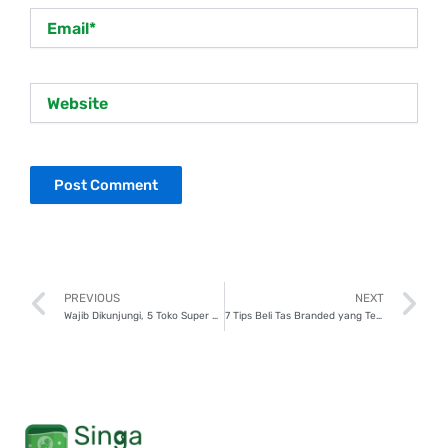
Email*
Website
Prev
N
PREVIOUS
NEXT
Wajib Dikunjungi, 5 Toko Super Gemas di Bangkok
7 Tips Beli Tas Branded yang Tepat, Biar Makin Stylish!