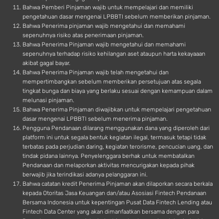
Bahwa Pemberi Pinjaman wajib untuk mempelajari dan memiliki
pengetahuan dasar mengenai LPBBTI sebelum memberikan pinjaman.
Bahwa Penerima pinjaman wajib mengetahui dan memahami
sepenuhnya risiko atas penerimaan pinjaman.
Bahwa Penerima Pinjaman wajib mengetahui dan memahami
sepenuhnya terhadap risiko kehilangan aset ataupun harta kekayaaan
akibat gagal bayar.
Bahwa Penerima Pinjaman wajib telah mengetahui dan
mempertimbangkan sebelum memberikan persetujuan atas segala
tingkat bunga dan biaya yang berlaku sesuai dengan kemampuan dalam
melunasi pinjaman.
Bahwa Penerima Pinjaman diwajibkan untuk mempelajari pengetahuan
dasar mengenai LPBBTI sebelum menerima pinjaman.
Pengguna Pendanaan dilarang menggunakan dana yang diperoleh dari
platform ini untuk segala bentuk kegiatan ilegal, termasuk tetapi tidak
terbatas pada perjudian daring, kegiatan terorisme, pencucian uang, dan
tindak pidana lainnya. Penyelenggara berhak untuk membatalkan
Pendanaan dan melaporkan aktivitas mencurigakan kepada pihak
berwajib jika terindikasi adanya pelanggaran ini.
Bahwa catatan kredit Penerima Pinjaman akan dilaporkan secara berkala
kepada Otoritas Jasa Keuangan dan/atau Asosiasi Fintech Pendanaan
Bersama Indonesia untuk kepentingan Pusat Data Fintech Lending atau
Fintech Data Center yang akan dimanfaatkan bersama dengan para