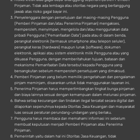
Pinjaman. Tidak ada lembaga atau otoritas negara yang bertanggung
jawab atas risiko gagal bayar ini.
Penyelenggara dengan persetujuan dari masing-masing Pengguna
(Pemberi Pinjaman dan/atau Penerima Pinjaman) mengakses,
memperoleh, menyimpan, mengelola dan/atau menggunakan data
pribadi Pengguna (“Pemanfaatan Data”) pada atau di dalam benda,
perangkat elektronik (termasuk smartphone atau telepon seluler),
perangkat keras (hardware) maupun lunak (software), dokumen
elektronik, aplikasi atau sistem elektronik milik Pengguna atau yang
dikuasai Pengguna, dengan memberitahukan tujuan, batasan dan
mekanisme Pemanfaatan Data tersebut kepada Pengguna yang
bersangkutan sebelum memperoleh persetujuan yang dimaksud.
Pemberi Pinjaman yang belum memiliki pengetahuan dan pengalaman
pinjam meminjam, disarankan untuk tidak menggunakan layanan ini.
Penerima Pinjaman harus mempertimbangkan tingkat bunga pinjaman
dan biaya lainnya sesuai dengan kemampuan dalam melunasi pinjaman.
Bahwa setiap kecurangan dan tindakan ilegal tercatat secara digital dan
dilaporkan sepenuhnya kepada Otoritas Jasa Keuangan dan masyarakat
luas sesuai peraturan perundang-undangan yang berlaku.
Pengguna harus membaca dan memahami informasi ini sebelum
membuat keputusan menjadi Pemberi Pinjaman atau Penerima
Pinjaman.
Pemerintah yaitu dalam hal ini Otoritas Jasa Keuangan, tidak