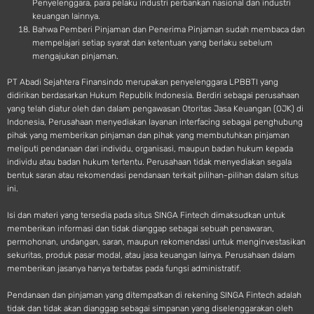
Penyelenggara, para pelaku industri perbankan nasional dan industri
keuangan lainnya.
Bahwa Pemberi Pinjaman dan Penerima Pinjaman sudah membaca dan
mempelajari setiap syarat dan ketentuan yang berlaku sebelum
mengajukan pinjaman.
PT Abadi Sejahtera Finansindo merupakan penyelenggara LPBBTI yang
didirikan berdasarkan Hukum Republik Indonesia. Berdiri sebagai perusahaan
yang telah diatur oleh dan dalam pengawasan Otoritas Jasa Keuangan (OJK) di
Indonesia, Perusahaan menyediakan layanan interfacing sebagai penghubung
pihak yang memberikan pinjaman dan pihak yang membutuhkan pinjaman
meliputi pendanaan dari individu, organisasi, maupun badan hukum kepada
individu atau badan hukum tertentu. Perusahaan tidak menyediakan segala
bentuk saran atau rekomendasi pendanaan terkait pilihan-pilihan dalam situs
ini.
Isi dan materi yang tersedia pada situs SINGA Fintech dimaksudkan untuk
memberikan informasi dan tidak dianggap sebagai sebuah penawaran,
permohonan, undangan, saran, maupun rekomendasi untuk menginvestasikan
sekuritas, produk pasar modal, atau jasa keuangan lainya. Perusahaan dalam
memberikan jasanya hanya terbatas pada fungsi administratif.
Pendanaan dan pinjaman yang ditempatkan di rekening SINGA Fintech adalah
tidak dan tidak akan dianggap sebagai simpanan yang diselenggarakan oleh