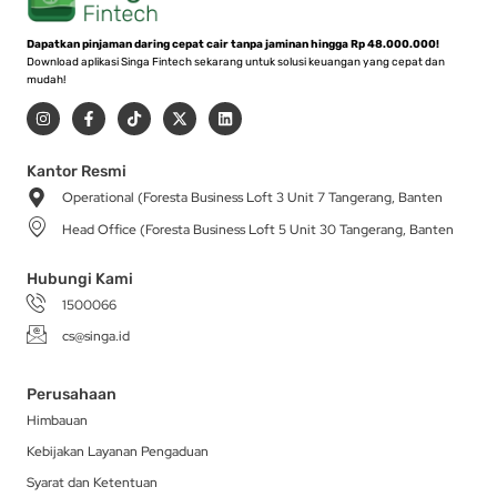
Dapatkan pinjaman daring cepat cair tanpa jaminan hingga Rp 48.000.000!
Download aplikasi Singa Fintech sekarang untuk solusi keuangan yang cepat dan
mudah!
I
F
T
X
L
n
a
i
-
i
s
c
k
t
n
t
e
t
w
k
a
b
o
i
e
Kantor Resmi
g
o
k
t
d
Operational (Foresta Business Loft 3 Unit 7 Tangerang, Banten
r
o
t
i
a
k
e
n
Head Office (Foresta Business Loft 5 Unit 30 Tangerang, Banten
m
-
r
f
Hubungi Kami
1500066
cs@singa.id
Perusahaan
Himbauan
Kebijakan Layanan Pengaduan
Syarat dan Ketentuan