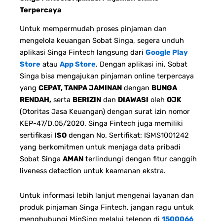
Terpercaya
Untuk mempermudah proses pinjaman dan
mengelola keuangan Sobat Singa, segera unduh
aplikasi Singa Fintech langsung dari
Google Play
Store
atau
App Store
. Dengan aplikasi ini, Sobat
Singa bisa mengajukan pinjaman online terpercaya
yang
CEPAT, TANPA JAMINAN
dengan
BUNGA
RENDAH,
serta
BERIZIN
dan
DIAWASI
oleh
OJK
(Otoritas Jasa Keuangan) dengan surat izin nomor
KEP-47/D.05/2020. Singa Fintech juga memiliki
sertifikasi
ISO
dengan No. Sertifikat: ISMS1001242
yang berkomitmen untuk menjaga data pribadi
Sobat Singa
AMAN
terlindungi dengan fitur canggih
liveness detection untuk keamanan ekstra.
Untuk informasi lebih lanjut mengenai layanan dan
produk pinjaman Singa Fintech, jangan ragu untuk
menghubungi MinSing melalui telepon di
1500066