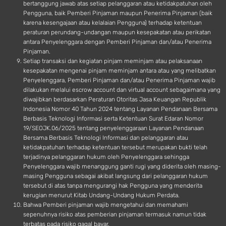
bertanggung jawab atas setiap pelanggaran atau ketidakpatuhan oleh
Pengguna, baik Pemberi Pinjaman maupun Penerima Pinjaman (baik
karena kesengajaan atau kelalaian Pengguna) terhadap ketentuan
peraturan perundang-undangan maupun kesepakatan atau perikatan
antara Penyelenggara dengan Pemberi Pinjaman dan/atau Penerima
Pinjaman.
Setiap transaksi dan kegiatan pinjam meminjam atau pelaksanaan
kesepakatan mengenai pinjam meminjam antara atau yang melibatkan
Penyelenggara, Pemberi Pinjaman dan/atau Penerima Pinjaman wajib
dilakukan melalui escrow account dan virtual account sebagaimana yang
diwajibkan berdasarkan Peraturan Otoritas Jasa Keuangan Republik
Indonesia Nomor 40 Tahun 2024 tentang Layanan Pendanaan Bersama
Berbasis Teknologi Informasi serta Ketentuan Surat Edaran Nomor
19/SEOJK.06/2025 tentang penyelenggaraan Layanan Pendanaan
Bersama Berbasis Teknologi Informasi dan pelanggaran atau
ketidakpatuhan terhadap ketentuan tersebut merupakan bukti telah
terjadinya pelanggaran hukum oleh Penyelenggara sehingga
Penyelenggara wajib menanggung ganti rugi yang diderita oleh masing-
masing Pengguna sebagai akibat langsung dari pelanggaran hukum
tersebut di atas tanpa mengurangi hak Pengguna yang menderita
kerugian menurut Kitab Undang-Undang Hukum Perdata.
Bahwa Pemberi pinjaman wajib mengetahui dan memahami
sepenuhnya risiko atas pemberian pinjaman termasuk namun tidak
terbatas pada risiko gagal bayar.