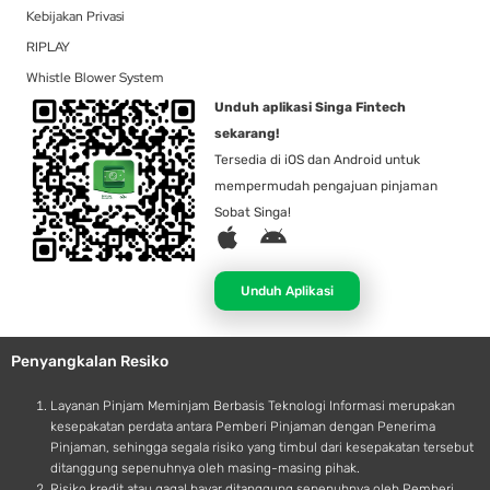
Kebijakan Privasi
RIPLAY
Whistle Blower System
Unduh aplikasi Singa Fintech
sekarang!
Tersedia di iOS dan Android untuk
mempermudah pengajuan pinjaman
Sobat Singa!
A
A
p
n
p
d
Unduh Aplikasi
l
r
e
o
Penyangkalan Resiko
i
d
Layanan Pinjam Meminjam Berbasis Teknologi Informasi merupakan
kesepakatan perdata antara Pemberi Pinjaman dengan Penerima
Pinjaman, sehingga segala risiko yang timbul dari kesepakatan tersebut
ditanggung sepenuhnya oleh masing-masing pihak.
Risiko kredit atau gagal bayar ditanggung sepenuhnya oleh Pemberi