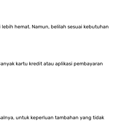
i lebih hemat. Namun, belilah sesuai kebutuhan
nyak kartu kredit atau aplikasi pembayaran
alnya, untuk keperluan tambahan yang tidak