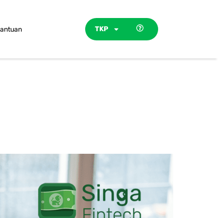
TKP
antuan