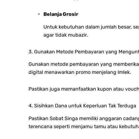
Belanja Grosir
Untuk kebutuhan dalam jumlah besar, sep
agar tidak mubazir.
3. Gunakan Metode Pembayaran yang Mengun
Gunakan metode pembayaran yang memberikan ke
digital menawarkan promo menjelang Imlek.
Pastikan juga memanfaatkan kupon atau vouche
4. Sisihkan Dana untuk Keperluan Tak Terduga
Pastikan Sobat Singa memiliki anggaran cada
terencana seperti menjamu tamu atau kebutuh