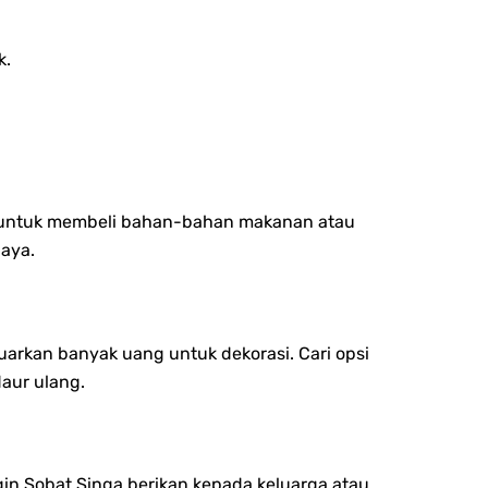
k.
is untuk membeli bahan-bahan makanan atau
aya.
rkan banyak uang untuk dekorasi. Cari opsi
daur ulang.
gin Sobat Singa berikan kepada keluarga atau