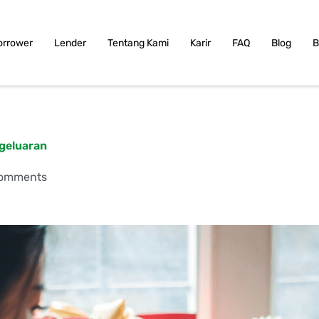
orrower
Lender
Tentang Kami
Karir
FAQ
Blog
B
geluaran
omments