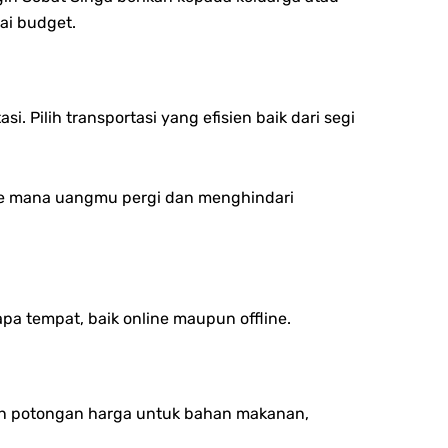
ai budget.
 Pilih transportasi yang efisien baik dari segi
 ke mana uangmu pergi dan menghindari
a tempat, baik online maupun offline.
an potongan harga untuk bahan makanan,