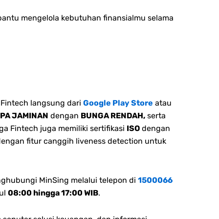
embantu mengelola kebutuhan finansialmu selama
Fintech langsung dari
Google Play Store
atau
NPA JAMINAN
dengan
BUNGA RENDAH,
serta
 Fintech juga memiliki sertifikasi
ISO
dengan
dengan fitur canggih liveness detection untuk
nghubungi MinSing melalui telepon di
1500066
ul
08:00 hingga 17:00 WIB
.