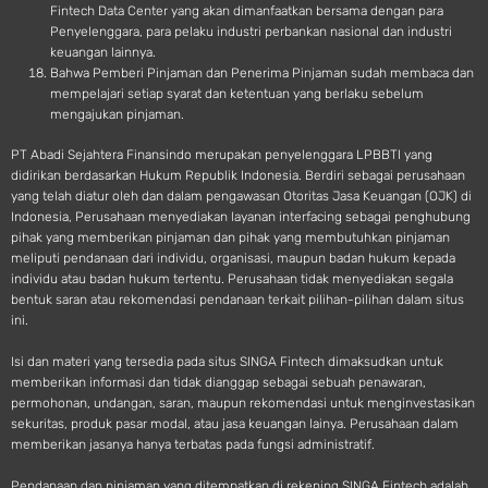
Fintech Data Center yang akan dimanfaatkan bersama dengan para
Penyelenggara, para pelaku industri perbankan nasional dan industri
keuangan lainnya.
Bahwa Pemberi Pinjaman dan Penerima Pinjaman sudah membaca dan
mempelajari setiap syarat dan ketentuan yang berlaku sebelum
mengajukan pinjaman.
PT Abadi Sejahtera Finansindo merupakan penyelenggara LPBBTI yang
didirikan berdasarkan Hukum Republik Indonesia. Berdiri sebagai perusahaan
yang telah diatur oleh dan dalam pengawasan Otoritas Jasa Keuangan (OJK) di
Indonesia, Perusahaan menyediakan layanan interfacing sebagai penghubung
pihak yang memberikan pinjaman dan pihak yang membutuhkan pinjaman
meliputi pendanaan dari individu, organisasi, maupun badan hukum kepada
individu atau badan hukum tertentu. Perusahaan tidak menyediakan segala
bentuk saran atau rekomendasi pendanaan terkait pilihan-pilihan dalam situs
ini.
Isi dan materi yang tersedia pada situs SINGA Fintech dimaksudkan untuk
memberikan informasi dan tidak dianggap sebagai sebuah penawaran,
permohonan, undangan, saran, maupun rekomendasi untuk menginvestasikan
sekuritas, produk pasar modal, atau jasa keuangan lainya. Perusahaan dalam
memberikan jasanya hanya terbatas pada fungsi administratif.
Pendanaan dan pinjaman yang ditempatkan di rekening SINGA Fintech adalah