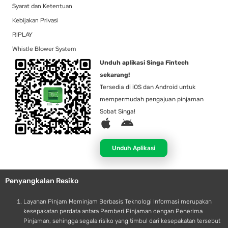
Syarat dan Ketentuan
Kebijakan Privasi
RIPLAY
Whistle Blower System
Unduh aplikasi Singa Fintech
sekarang!
Tersedia di iOS dan Android untuk
mempermudah pengajuan pinjaman
Sobat Singa!
A
A
p
n
p
d
Unduh Aplikasi
l
r
e
o
Penyangkalan Resiko
i
d
Layanan Pinjam Meminjam Berbasis Teknologi Informasi merupakan
kesepakatan perdata antara Pemberi Pinjaman dengan Penerima
Pinjaman, sehingga segala risiko yang timbul dari kesepakatan tersebut