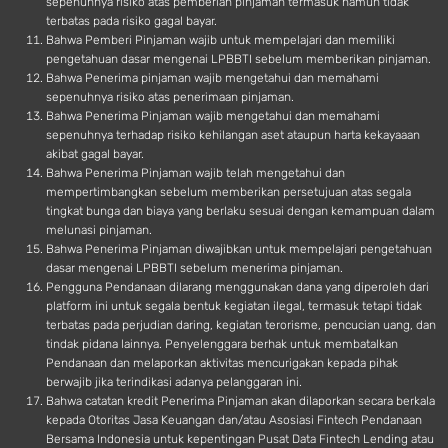
sepenuhnya risiko atas pemberian pinjaman termasuk namun tidak
terbatas pada risiko gagal bayar.
Bahwa Pemberi Pinjaman wajib untuk mempelajari dan memiliki
pengetahuan dasar mengenai LPBBTI sebelum memberikan pinjaman.
Bahwa Penerima pinjaman wajib mengetahui dan memahami
sepenuhnya risiko atas penerimaan pinjaman.
Bahwa Penerima Pinjaman wajib mengetahui dan memahami
sepenuhnya terhadap risiko kehilangan aset ataupun harta kekayaaan
akibat gagal bayar.
Bahwa Penerima Pinjaman wajib telah mengetahui dan
mempertimbangkan sebelum memberikan persetujuan atas segala
tingkat bunga dan biaya yang berlaku sesuai dengan kemampuan dalam
melunasi pinjaman.
Bahwa Penerima Pinjaman diwajibkan untuk mempelajari pengetahuan
dasar mengenai LPBBTI sebelum menerima pinjaman.
Pengguna Pendanaan dilarang menggunakan dana yang diperoleh dari
platform ini untuk segala bentuk kegiatan ilegal, termasuk tetapi tidak
terbatas pada perjudian daring, kegiatan terorisme, pencucian uang, dan
tindak pidana lainnya. Penyelenggara berhak untuk membatalkan
Pendanaan dan melaporkan aktivitas mencurigakan kepada pihak
berwajib jika terindikasi adanya pelanggaran ini.
Bahwa catatan kredit Penerima Pinjaman akan dilaporkan secara berkala
kepada Otoritas Jasa Keuangan dan/atau Asosiasi Fintech Pendanaan
Bersama Indonesia untuk kepentingan Pusat Data Fintech Lending atau