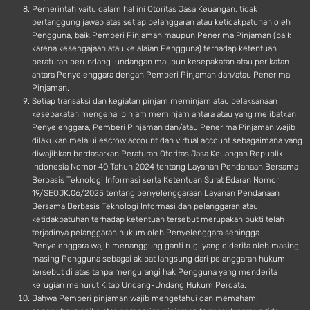
Pemerintah yaitu dalam hal ini Otoritas Jasa Keuangan, tidak
bertanggung jawab atas setiap pelanggaran atau ketidakpatuhan oleh
Pengguna, baik Pemberi Pinjaman maupun Penerima Pinjaman (baik
karena kesengajaan atau kelalaian Pengguna) terhadap ketentuan
peraturan perundang-undangan maupun kesepakatan atau perikatan
antara Penyelenggara dengan Pemberi Pinjaman dan/atau Penerima
Pinjaman.
Setiap transaksi dan kegiatan pinjam meminjam atau pelaksanaan
kesepakatan mengenai pinjam meminjam antara atau yang melibatkan
Penyelenggara, Pemberi Pinjaman dan/atau Penerima Pinjaman wajib
dilakukan melalui escrow account dan virtual account sebagaimana yang
diwajibkan berdasarkan Peraturan Otoritas Jasa Keuangan Republik
Indonesia Nomor 40 Tahun 2024 tentang Layanan Pendanaan Bersama
Berbasis Teknologi Informasi serta Ketentuan Surat Edaran Nomor
19/SEOJK.06/2025 tentang penyelenggaraan Layanan Pendanaan
Bersama Berbasis Teknologi Informasi dan pelanggaran atau
ketidakpatuhan terhadap ketentuan tersebut merupakan bukti telah
terjadinya pelanggaran hukum oleh Penyelenggara sehingga
Penyelenggara wajib menanggung ganti rugi yang diderita oleh masing-
masing Pengguna sebagai akibat langsung dari pelanggaran hukum
tersebut di atas tanpa mengurangi hak Pengguna yang menderita
kerugian menurut Kitab Undang-Undang Hukum Perdata.
Bahwa Pemberi pinjaman wajib mengetahui dan memahami