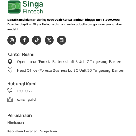
Dapatkan pinjaman daring cepat cair tanpa jaminan hingga Rp 48.000.000!
Download aplikasi Singa Fintech sekarang untuk solusi keuangan yang cepat dan
mudah!
I
F
T
X
L
n
a
i
-
i
s
c
k
t
n
t
e
t
w
k
a
b
o
i
e
Kantor Resmi
g
o
k
t
d
Operational (Foresta Business Loft 3 Unit 7 Tangerang, Banten
r
o
t
i
a
k
e
n
Head Office (Foresta Business Loft 5 Unit 30 Tangerang, Banten
m
-
r
f
Hubungi Kami
1500066
cs@singa.id
Perusahaan
Himbauan
Kebijakan Layanan Pengaduan