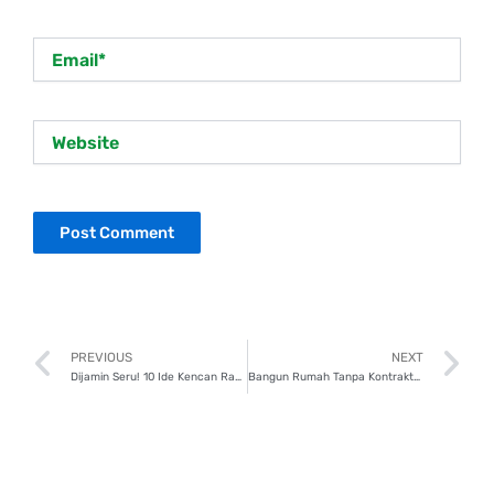
Email*
Website
Prev
N
PREVIOUS
NEXT
Dijamin Seru! 10 Ide Kencan Rayakan Valentine dengan Pasangan
Bangun Rumah Tanpa Kontraktor? Tarif PPN 2,2% Tetap Berlaku!