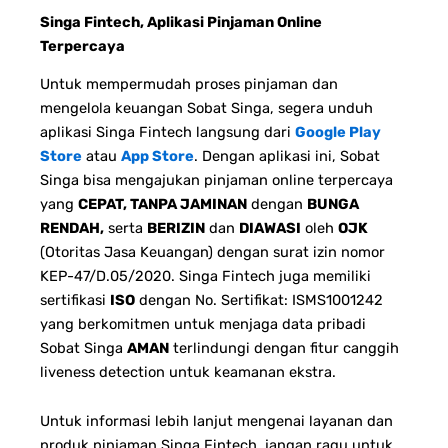
Singa Fintech, Aplikasi Pinjaman Online
Terpercaya
Untuk mempermudah proses pinjaman dan
mengelola keuangan Sobat Singa, segera unduh
aplikasi Singa Fintech langsung dari
Google Play
Store
atau
App Store
. Dengan aplikasi ini, Sobat
Singa bisa mengajukan pinjaman online terpercaya
yang
CEPAT, TANPA JAMINAN
dengan
BUNGA
RENDAH,
serta
BERIZIN
dan
DIAWASI
oleh
OJK
(Otoritas Jasa Keuangan) dengan surat izin nomor
KEP-47/D.05/2020. Singa Fintech juga memiliki
sertifikasi
ISO
dengan No. Sertifikat: ISMS1001242
yang berkomitmen untuk menjaga data pribadi
Sobat Singa
AMAN
terlindungi dengan fitur canggih
liveness detection untuk keamanan ekstra.
Untuk informasi lebih lanjut mengenai layanan dan
produk pinjaman Singa Fintech, jangan ragu untuk