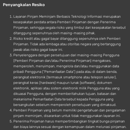
Penyangkalan Resiko
i
d
Layanan Pinjam Meminjam Berbasis Teknologi Informasi merupakan
kesepakatan perdata antara Pemberi Pinjaman dengan Penerima
Pinjaman, sehingga segala risiko yang timbul dari kesepakatan tersebut
ditanggung sepenuhnya oleh masing-masing pihak.
Risiko kredit atau gagal bayar ditanggung sepenuhnya oleh Pemberi
Pinjaman. Tidak ada lembaga atau otoritas negara yang bertanggung
jawab atas risiko gagal bayar ini.
Penyelenggara dengan persetujuan dari masing-masing Pengguna
(Pemberi Pinjaman dan/atau Penerima Pinjaman) mengakses,
memperoleh, menyimpan, mengelola dan/atau menggunakan data
pribadi Pengguna (“Pemanfaatan Data”) pada atau di dalam benda,
perangkat elektronik (termasuk smartphone atau telepon seluler),
perangkat keras (hardware) maupun lunak (software), dokumen
elektronik, aplikasi atau sistem elektronik milik Pengguna atau yang
dikuasai Pengguna, dengan memberitahukan tujuan, batasan dan
mekanisme Pemanfaatan Data tersebut kepada Pengguna yang
bersangkutan sebelum memperoleh persetujuan yang dimaksud.
Pemberi Pinjaman yang belum memiliki pengetahuan dan pengalaman
pinjam meminjam, disarankan untuk tidak menggunakan layanan ini.
Penerima Pinjaman harus mempertimbangkan tingkat bunga pinjaman
dan biaya lainnya sesuai dengan kemampuan dalam melunasi pinjaman.