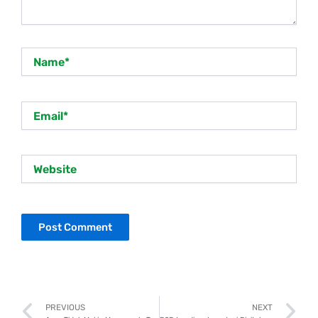
Name*
Email*
Website
Prev
N
PREVIOUS
NEXT