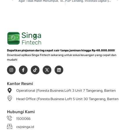
Agar Tidak Makin Menumpuk, Terapkan 5 Cara Efektif Bayar Utang!
P2P Lending, Investasi Digital yang Semakin Populer
Dapatkan pinjaman daring cepat cair tanpa jaminan hingga Rp 48.000.000!
Download aplikasi Singa Fintech sekarang untuk solusi keuangan yang cepat dan
mudah!
I
F
T
X
L
n
a
i
-
i
s
c
k
t
n
t
e
t
w
k
a
b
o
i
e
Kantor Resmi
g
o
k
t
d
Operational (Foresta Business Loft 3 Unit 7 Tangerang, Banten
r
o
t
i
a
k
e
n
Head Office (Foresta Business Loft 5 Unit 30 Tangerang, Banten
m
-
r
f
Hubungi Kami
1500066
cs@singa.id