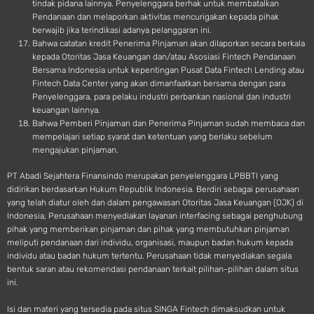
tindak pidana lainnya. Penyelenggara berhak untuk membatalkan
Pendanaan dan melaporkan aktivitas mencurigakan kepada pihak
berwajib jika terindikasi adanya pelanggaran ini.
Bahwa catatan kredit Penerima Pinjaman akan dilaporkan secara berkala
kepada Otoritas Jasa Keuangan dan/atau Asosiasi Fintech Pendanaan
Bersama Indonesia untuk kepentingan Pusat Data Fintech Lending atau
Fintech Data Center yang akan dimanfaatkan bersama dengan para
Penyelenggara, para pelaku industri perbankan nasional dan industri
keuangan lainnya.
Bahwa Pemberi Pinjaman dan Penerima Pinjaman sudah membaca dan
mempelajari setiap syarat dan ketentuan yang berlaku sebelum
mengajukan pinjaman.
PT Abadi Sejahtera Finansindo merupakan penyelenggara LPBBTI yang
didirikan berdasarkan Hukum Republik Indonesia. Berdiri sebagai perusahaan
yang telah diatur oleh dan dalam pengawasan Otoritas Jasa Keuangan (OJK) di
Indonesia, Perusahaan menyediakan layanan interfacing sebagai penghubung
pihak yang memberikan pinjaman dan pihak yang membutuhkan pinjaman
meliputi pendanaan dari individu, organisasi, maupun badan hukum kepada
individu atau badan hukum tertentu. Perusahaan tidak menyediakan segala
bentuk saran atau rekomendasi pendanaan terkait pilihan-pilihan dalam situs
ini.
Isi dan materi yang tersedia pada situs SINGA Fintech dimaksudkan untuk