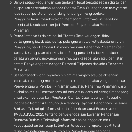
Bahwa setiap kecurangan dan tindakan ilegal tercatat secara digital dan
dilaporkan sepenuhnya kepada Otoritas Jasa Keuangan dan masyarakat
luas sesuai peraturan perundang-undangan yang berlaku.
Pengguna harus membaca dan memahami informasi ini sebelum
membuat keputusan menjadi Pemberi Pinjaman atau Penerima
Pinjaman.
Pemerintah yaitu dalam hal ini Otoritas Jasa Keuangan, tidak
bertanggung jawab atas setiap pelanggaran atau ketidakpatuhan oleh
Pengguna, baik Pemberi Pinjaman maupun Penerima Pinjaman (baik
karena kesengajaan atau kelalaian Pengguna) terhadap ketentuan
peraturan perundang-undangan maupun kesepakatan atau perikatan
antara Penyelenggara dengan Pemberi Pinjaman dan/atau Penerima
Pinjaman.
Setiap transaksi dan kegiatan pinjam meminjam atau pelaksanaan
kesepakatan mengenai pinjam meminjam antara atau yang melibatkan
Penyelenggara, Pemberi Pinjaman dan/atau Penerima Pinjaman wajib
dilakukan melalui escrow account dan virtual account sebagaimana yang
diwajibkan berdasarkan Peraturan Otoritas Jasa Keuangan Republik
Indonesia Nomor 40 Tahun 2024 tentang Layanan Pendanaan Bersama
Berbasis Teknologi Informasi serta Ketentuan Surat Edaran Nomor
19/SEOJK.06/2025 tentang penyelenggaraan Layanan Pendanaan
Bersama Berbasis Teknologi Informasi dan pelanggaran atau
ketidakpatuhan terhadap ketentuan tersebut merupakan bukti telah
terjadinya pelanggaran hukum oleh Penyelenggara sehingga