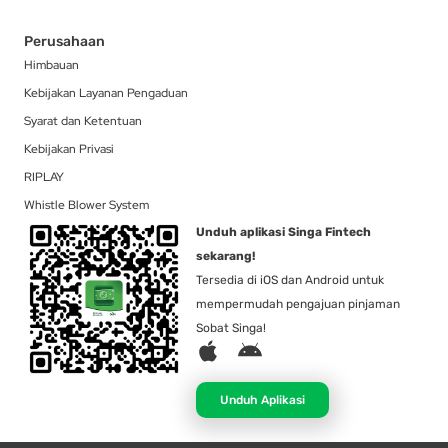
Perusahaan
Himbauan
Kebijakan Layanan Pengaduan
Syarat dan Ketentuan
Kebijakan Privasi
RIPLAY
Whistle Blower System
Unduh aplikasi Singa Fintech
sekarang!
Tersedia di iOS dan Android untuk
mempermudah pengajuan pinjaman
Sobat Singa!
A
A
p
n
p
d
Unduh Aplikasi
l
r
e
o