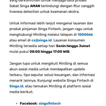
yang berkomitmen untuk menjaga data pribadi
Sobat Singa
AMAN
terlindungi dengan fitur canggih
liveness detection untuk keamanan ekstra.
Untuk informasi lebih lanjut mengenai layanan dan
produk pinjaman Singa Fintech, jangan ragu untuk
menghubungi MinSing melalui telepon di
1500066
atau email di
cs@singa.id
.
Layanan konsumen
MinSing tersedia setiap hari
Senin hingga Jumat
mulai pukul
08:00 hingga 17:00 WIB
.
Jangan lupa untuk mengikuti MinSing di semua
akun sosial media untuk mendapatkan update
terbaru, tips seputar solusi keuangan, dan informasi
menarik lainnya. Kunjungi website Singa Fintech di
Singa.id
, atau temukan MinSing di platform sosial
media berikut:
Facebook
:
singafintech