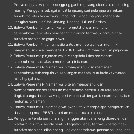
Penyelenggara wajib menanggung ganti rugi yang diderita oleh masing-
masing Pengguna sebagai akibat langsung dari pelanggaran hukum
tersebut di atas tanpa mengurangi hak Pengguna yang menderita
kerugian menurut Kitab Undang-Undang Hukum Perdata.
Bahwa Pemberi pinjaman wajib mengetahui dan memahami
sepenuhnya risiko atas pemberian pinjaman termasuk namun tidak
terbatas pada risiko gagal bayar.
Bahwa Pemberi Pinjaman wajib untuk mempelajari dan memiliki
pengetahuan dasar mengenai LPBBTI sebelum memberikan pinjaman.
Bahwa Penerima pinjaman wajib mengetahui dan memahami
sepenuhnya risiko atas penerimaan pinjaman.
Bahwa Penerima Pinjaman wajib mengetahui dan memahami
sepenuhnya terhadap risiko kehilangan aset ataupun harta kekayaaan
akibat gagal bayar.
Bahwa Penerima Pinjaman wajib telah mengetahui dan
mempertimbangkan sebelum memberikan persetujuan atas segala
tingkat bunga dan biaya yang berlaku sesuai dengan kemampuan dalam
melunasi pinjaman.
Bahwa Penerima Pinjaman diwajibkan untuk mempelajari pengetahuan
dasar mengenai LPBBTI sebelum menerima pinjaman.
Pengguna Pendanaan dilarang menggunakan dana yang diperoleh dari
platform ini untuk segala bentuk kegiatan ilegal, termasuk tetapi tidak
terbatas pada perjudian daring, kegiatan terorisme, pencucian uang, dan