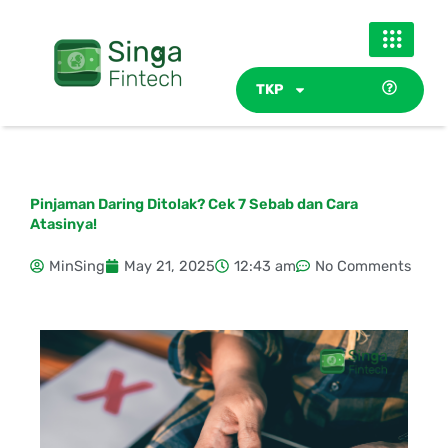
Skip
to
content
TKP
Pinjaman Daring Ditolak? Cek 7 Sebab dan Cara
Atasinya!
MinSing
May 21, 2025
12:43 am
No Comments