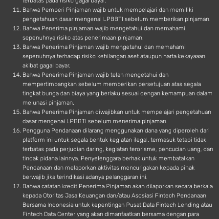
terbatas pada risiko gagal bayar.
Bahwa Pemberi Pinjaman wajib untuk mempelajari dan memiliki
pengetahuan dasar mengenai LPBBTI sebelum memberikan pinjaman.
Bahwa Penerima pinjaman wajib mengetahui dan memahami
sepenuhnya risiko atas penerimaan pinjaman.
Bahwa Penerima Pinjaman wajib mengetahui dan memahami
sepenuhnya terhadap risiko kehilangan aset ataupun harta kekayaaan
akibat gagal bayar.
Bahwa Penerima Pinjaman wajib telah mengetahui dan
mempertimbangkan sebelum memberikan persetujuan atas segala
tingkat bunga dan biaya yang berlaku sesuai dengan kemampuan dalam
melunasi pinjaman.
Bahwa Penerima Pinjaman diwajibkan untuk mempelajari pengetahuan
dasar mengenai LPBBTI sebelum menerima pinjaman.
Pengguna Pendanaan dilarang menggunakan dana yang diperoleh dari
platform ini untuk segala bentuk kegiatan ilegal, termasuk tetapi tidak
terbatas pada perjudian daring, kegiatan terorisme, pencucian uang, dan
tindak pidana lainnya. Penyelenggara berhak untuk membatalkan
Pendanaan dan melaporkan aktivitas mencurigakan kepada pihak
berwajib jika terindikasi adanya pelanggaran ini.
Bahwa catatan kredit Penerima Pinjaman akan dilaporkan secara berkala
kepada Otoritas Jasa Keuangan dan/atau Asosiasi Fintech Pendanaan
Bersama Indonesia untuk kepentingan Pusat Data Fintech Lending atau
Fintech Data Center yang akan dimanfaatkan bersama dengan para