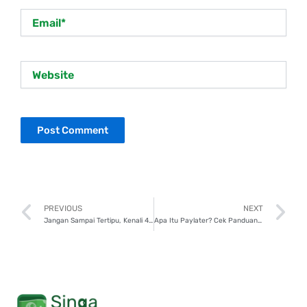
Email*
Website
Prev
N
PREVIOUS
NEXT
Jangan Sampai Tertipu, Kenali 4 Ciri Akun Palsu di MedSos!
Apa Itu Paylater? Cek Panduan Lengkap Sebelum Menggunakannya!