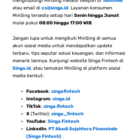
menghubungi MinSing melalui telepon di
1500066
atau email di
cs@singa.id
.
Layanan konsumen
MinSing tersedia setiap hari
Senin hingga Jumat
mulai pukul
08:00 hingga 17:00 WIB
.
Jangan lupa untuk mengikuti MinSing di semua
akun sosial media untuk mendapatkan update
terbaru, tips seputar solusi keuangan, dan informasi
menarik lainnya. Kunjungi website Singa Fintech di
Singa.id
, atau temukan MinSing di platform sosial
media berikut:
Facebook
:
singafintech
Instagram
:
singa.id
TikTok
:
singa.fintech
X
(Twitter):
singa_fintech
YouTube
:
Singa Fintech
LinkedIn
:
PT Abadi Sejahtera Finansindo
(Singa Fintech)