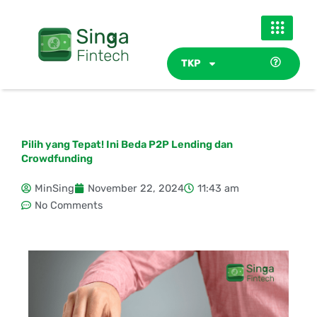
Skip
to
content
TKP
Pilih yang Tepat! Ini Beda P2P Lending dan
Crowdfunding
MinSing
November 22, 2024
11:43 am
No Comments