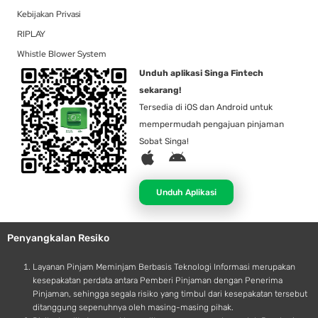
Kebijakan Privasi
RIPLAY
Whistle Blower System
Unduh aplikasi Singa Fintech
sekarang!
Tersedia di iOS dan Android untuk
mempermudah pengajuan pinjaman
Sobat Singa!
A
A
p
n
p
d
Unduh Aplikasi
l
r
e
o
Penyangkalan Resiko
i
d
Layanan Pinjam Meminjam Berbasis Teknologi Informasi merupakan
kesepakatan perdata antara Pemberi Pinjaman dengan Penerima
Pinjaman, sehingga segala risiko yang timbul dari kesepakatan tersebut
ditanggung sepenuhnya oleh masing-masing pihak.