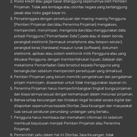
Risiko kredit atau gagal bayar ditanggung sepenuhnya oleh Pemberi
Pinjaman. Tidak ada lembaga atau otoritas negara yang bertanggung
jawab atas risiko gagal bayar ini.
Penyelenggara dengan persetujuan dari masing-masing Pengguna
(Pemberi Pinjaman dan/atau Penerima Pinjaman) mengakses,
memperoleh, menyimpan, mengelola dan/atau menggunakan data
pribadi Pengguna (“Pemanfaatan Data”) pada atau di dalam benda,
perangkat elektronik (termasuk smartphone atau telepon seluler),
perangkat keras (hardware) maupun lunak (software), dokumen
elektronik, aplikasi atau sistem elektronik milik Pengguna atau yang
dikuasai Pengguna, dengan memberitahukan tujuan, batasan dan
mekanisme Pemanfaatan Data tersebut kepada Pengguna yang
bersangkutan sebelum memperoleh persetujuan yang dimaksud.
Pemberi Pinjaman yang belum memiliki pengetahuan dan pengalaman
pinjam meminjam, disarankan untuk tidak menggunakan layanan ini.
Penerima Pinjaman harus mempertimbangkan tingkat bunga pinjaman
dan biaya lainnya sesuai dengan kemampuan dalam melunasi pinjaman.
Bahwa setiap kecurangan dan tindakan ilegal tercatat secara digital dan
dilaporkan sepenuhnya kepada Otoritas Jasa Keuangan dan masyarakat
luas sesuai peraturan perundang-undangan yang berlaku.
Pengguna harus membaca dan memahami informasi ini sebelum
membuat keputusan menjadi Pemberi Pinjaman atau Penerima
Pinjaman.
Pemerintah yaitu dalam hal ini Otoritas Jasa Keuangan, tidak