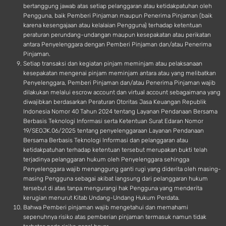
bertanggung jawab atas setiap pelanggaran atau ketidakpatuhan oleh
Pengguna, baik Pemberi Pinjaman maupun Penerima Pinjaman (baik
karena kesengajaan atau kelalaian Pengguna) terhadap ketentuan
peraturan perundang-undangan maupun kesepakatan atau perikatan
antara Penyelenggara dengan Pemberi Pinjaman dan/atau Penerima
Pinjaman.
Setiap transaksi dan kegiatan pinjam meminjam atau pelaksanaan
kesepakatan mengenai pinjam meminjam antara atau yang melibatkan
Penyelenggara, Pemberi Pinjaman dan/atau Penerima Pinjaman wajib
dilakukan melalui escrow account dan virtual account sebagaimana yang
diwajibkan berdasarkan Peraturan Otoritas Jasa Keuangan Republik
Indonesia Nomor 40 Tahun 2024 tentang Layanan Pendanaan Bersama
Berbasis Teknologi Informasi serta Ketentuan Surat Edaran Nomor
19/SEOJK.06/2025 tentang penyelenggaraan Layanan Pendanaan
Bersama Berbasis Teknologi Informasi dan pelanggaran atau
ketidakpatuhan terhadap ketentuan tersebut merupakan bukti telah
terjadinya pelanggaran hukum oleh Penyelenggara sehingga
Penyelenggara wajib menanggung ganti rugi yang diderita oleh masing-
masing Pengguna sebagai akibat langsung dari pelanggaran hukum
tersebut di atas tanpa mengurangi hak Pengguna yang menderita
kerugian menurut Kitab Undang-Undang Hukum Perdata.
Bahwa Pemberi pinjaman wajib mengetahui dan memahami
sepenuhnya risiko atas pemberian pinjaman termasuk namun tidak