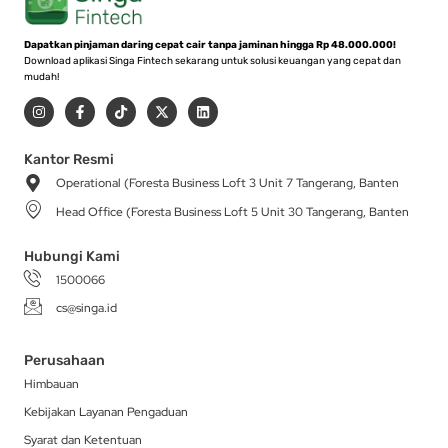
Dapatkan pinjaman daring cepat cair tanpa jaminan hingga Rp 48.000.000!
Download aplikasi Singa Fintech sekarang untuk solusi keuangan yang cepat dan
mudah!
I
F
T
X
L
n
a
i
-
i
s
c
k
t
n
t
e
t
w
k
a
b
o
i
e
Kantor Resmi
g
o
k
t
d
Operational (Foresta Business Loft 3 Unit 7 Tangerang, Banten
r
o
t
i
a
k
e
n
Head Office (Foresta Business Loft 5 Unit 30 Tangerang, Banten
m
-
r
f
Hubungi Kami
1500066
cs@singa.id
Perusahaan
Himbauan
Kebijakan Layanan Pengaduan
Syarat dan Ketentuan