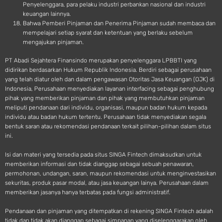
Penyelenggara, para pelaku industri perbankan nasional dan industri
keuangan lainnya.
Bahwa Pemberi Pinjaman dan Penerima Pinjaman sudah membaca dan
mempelajari setiap syarat dan ketentuan yang berlaku sebelum
mengajukan pinjaman.
PT Abadi Sejahtera Finansindo merupakan penyelenggara LPBBTI yang
didirikan berdasarkan Hukum Republik Indonesia. Berdiri sebagai perusahaan
yang telah diatur oleh dan dalam pengawasan Otoritas Jasa Keuangan (OJK) di
Indonesia, Perusahaan menyediakan layanan interfacing sebagai penghubung
pihak yang memberikan pinjaman dan pihak yang membutuhkan pinjaman
meliputi pendanaan dari individu, organisasi, maupun badan hukum kepada
individu atau badan hukum tertentu. Perusahaan tidak menyediakan segala
bentuk saran atau rekomendasi pendanaan terkait pilihan-pilihan dalam situs
ini.
Isi dan materi yang tersedia pada situs SINGA Fintech dimaksudkan untuk
memberikan informasi dan tidak dianggap sebagai sebuah penawaran,
permohonan, undangan, saran, maupun rekomendasi untuk menginvestasikan
sekuritas, produk pasar modal, atau jasa keuangan lainya. Perusahaan dalam
memberikan jasanya hanya terbatas pada fungsi administratif.
Pendanaan dan pinjaman yang ditempatkan di rekening SINGA Fintech adalah
tidak dan tidak akan dianggap sebagai simpanan yang diselenggarakan oleh