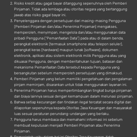
Risiko kredit atau gagal bayar ditanggung sepenuhnya oleh Pemberi
Pinjaman. Tidak ada lembaga atau otoritas negara yang bertanggung
jawab atas risiko gagal bayar ini.
Penyelenggara dengan persetujuan dari masing-masing Pengguna
(Pemberi Pinjaman dan/atau Penerima Pinjaman) mengakses,
memperoleh, menyimpan, mengelola dan/atau menggunakan data
pribadi Pengguna (“Pemanfaatan Data”) pada atau di dalam benda,
perangkat elektronik (termasuk smartphone atau telepon seluler),
perangkat keras (hardware) maupun lunak (software), dokumen
elektronik, aplikasi atau sistem elektronik milik Pengguna atau yang
dikuasai Pengguna, dengan memberitahukan tujuan, batasan dan
mekanisme Pemanfaatan Data tersebut kepada Pengguna yang
bersangkutan sebelum memperoleh persetujuan yang dimaksud.
Pemberi Pinjaman yang belum memiliki pengetahuan dan pengalaman
pinjam meminjam, disarankan untuk tidak menggunakan layanan ini.
Penerima Pinjaman harus mempertimbangkan tingkat bunga pinjaman
dan biaya lainnya sesuai dengan kemampuan dalam melunasi pinjaman.
Bahwa setiap kecurangan dan tindakan ilegal tercatat secara digital dan
dilaporkan sepenuhnya kepada Otoritas Jasa Keuangan dan masyarakat
luas sesuai peraturan perundang-undangan yang berlaku.
Pengguna harus membaca dan memahami informasi ini sebelum
membuat keputusan menjadi Pemberi Pinjaman atau Penerima
Pinjaman.