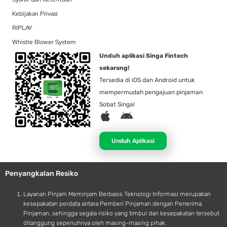
Kebijakan Privasi
RIPLAY
Whistle Blower System
Unduh aplikasi Singa Fintech
sekarang!
Tersedia di iOS dan Android untuk
mempermudah pengajuan pinjaman
Sobat Singa!
A
A
p
n
p
d
Unduh Aplikasi
l
r
e
o
Penyangkalan Resiko
i
d
Layanan Pinjam Meminjam Berbasis Teknologi Informasi merupakan
kesepakatan perdata antara Pemberi Pinjaman dengan Penerima
Pinjaman, sehingga segala risiko yang timbul dari kesepakatan tersebut
ditanggung sepenuhnya oleh masing-masing pihak.