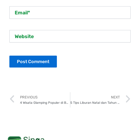
Email*
Website
Prev
N
PREVIOUS
NEXT
4 Wisata Glamping Populer di Bandung, Tren Seru Wajib Coba!
5 Tips Liburan Natal dan Tahun Baru Tanpa Stres Finansial