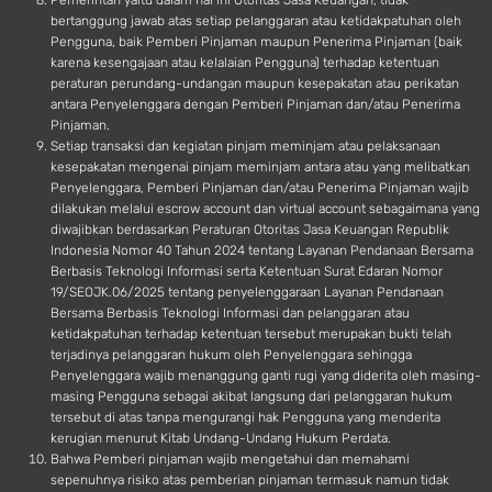
Pemerintah yaitu dalam hal ini Otoritas Jasa Keuangan, tidak
bertanggung jawab atas setiap pelanggaran atau ketidakpatuhan oleh
Pengguna, baik Pemberi Pinjaman maupun Penerima Pinjaman (baik
karena kesengajaan atau kelalaian Pengguna) terhadap ketentuan
peraturan perundang-undangan maupun kesepakatan atau perikatan
antara Penyelenggara dengan Pemberi Pinjaman dan/atau Penerima
Pinjaman.
Setiap transaksi dan kegiatan pinjam meminjam atau pelaksanaan
kesepakatan mengenai pinjam meminjam antara atau yang melibatkan
Penyelenggara, Pemberi Pinjaman dan/atau Penerima Pinjaman wajib
dilakukan melalui escrow account dan virtual account sebagaimana yang
diwajibkan berdasarkan Peraturan Otoritas Jasa Keuangan Republik
Indonesia Nomor 40 Tahun 2024 tentang Layanan Pendanaan Bersama
Berbasis Teknologi Informasi serta Ketentuan Surat Edaran Nomor
19/SEOJK.06/2025 tentang penyelenggaraan Layanan Pendanaan
Bersama Berbasis Teknologi Informasi dan pelanggaran atau
ketidakpatuhan terhadap ketentuan tersebut merupakan bukti telah
terjadinya pelanggaran hukum oleh Penyelenggara sehingga
Penyelenggara wajib menanggung ganti rugi yang diderita oleh masing-
masing Pengguna sebagai akibat langsung dari pelanggaran hukum
tersebut di atas tanpa mengurangi hak Pengguna yang menderita
kerugian menurut Kitab Undang-Undang Hukum Perdata.
Bahwa Pemberi pinjaman wajib mengetahui dan memahami
sepenuhnya risiko atas pemberian pinjaman termasuk namun tidak