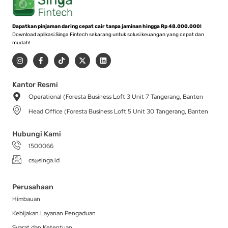
Dapatkan pinjaman daring cepat cair tanpa jaminan hingga Rp 48.000.000!
Download aplikasi Singa Fintech sekarang untuk solusi keuangan yang cepat dan
mudah!
I
F
T
X
L
n
a
i
-
i
s
c
k
t
n
t
e
t
w
k
a
b
o
i
e
Kantor Resmi
g
o
k
t
d
Operational (Foresta Business Loft 3 Unit 7 Tangerang, Banten
r
o
t
i
a
k
e
n
Head Office (Foresta Business Loft 5 Unit 30 Tangerang, Banten
m
-
r
f
Hubungi Kami
1500066
cs@singa.id
Perusahaan
Himbauan
Kebijakan Layanan Pengaduan
Syarat dan Ketentuan