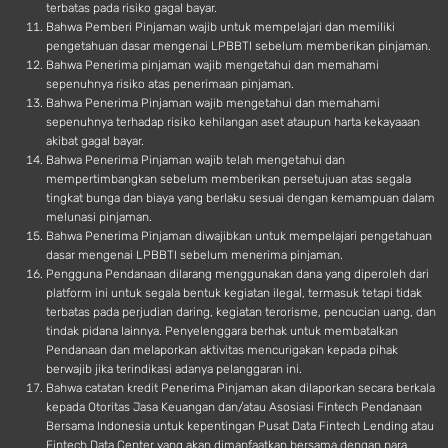
terbatas pada risiko gagal bayar.
Bahwa Pemberi Pinjaman wajib untuk mempelajari dan memiliki
pengetahuan dasar mengenai LPBBTI sebelum memberikan pinjaman.
Bahwa Penerima pinjaman wajib mengetahui dan memahami
sepenuhnya risiko atas penerimaan pinjaman.
Bahwa Penerima Pinjaman wajib mengetahui dan memahami
sepenuhnya terhadap risiko kehilangan aset ataupun harta kekayaaan
akibat gagal bayar.
Bahwa Penerima Pinjaman wajib telah mengetahui dan
mempertimbangkan sebelum memberikan persetujuan atas segala
tingkat bunga dan biaya yang berlaku sesuai dengan kemampuan dalam
melunasi pinjaman.
Bahwa Penerima Pinjaman diwajibkan untuk mempelajari pengetahuan
dasar mengenai LPBBTI sebelum menerima pinjaman.
Pengguna Pendanaan dilarang menggunakan dana yang diperoleh dari
platform ini untuk segala bentuk kegiatan ilegal, termasuk tetapi tidak
terbatas pada perjudian daring, kegiatan terorisme, pencucian uang, dan
tindak pidana lainnya. Penyelenggara berhak untuk membatalkan
Pendanaan dan melaporkan aktivitas mencurigakan kepada pihak
berwajib jika terindikasi adanya pelanggaran ini.
Bahwa catatan kredit Penerima Pinjaman akan dilaporkan secara berkala
kepada Otoritas Jasa Keuangan dan/atau Asosiasi Fintech Pendanaan
Bersama Indonesia untuk kepentingan Pusat Data Fintech Lending atau
Fintech Data Center yang akan dimanfaatkan bersama dengan para