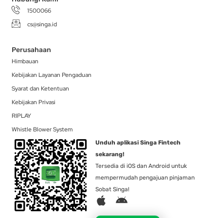
1500066
cs@singa.id
Perusahaan
Himbauan
Kebijakan Layanan Pengaduan
Syarat dan Ketentuan
Kebijakan Privasi
RIPLAY
Whistle Blower System
Unduh aplikasi Singa Fintech
sekarang!
Tersedia di iOS dan Android untuk
mempermudah pengajuan pinjaman
Sobat Singa!
A
A
p
n