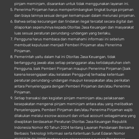
pinjam meminjam, disarankan untuk tidak menggunakan layanan ini.
Penerima Pinjaman harus mempertimbangkan tingkat bunga pinjaman
dan biaya lainnya sesuai dengan kemampuan dalam melunasi pinjaman.
Bahwa setiap kecurangan dan tindakan ilegal tercatat secara digital dan
dilaporkan sepenuhnya kepada Otoritas Jasa Keuangan dan masyarakat
luas sesuai peraturan perundang-undangan yang berlaku.
Pengguna harus membaca dan memahami informasi ini sebelum
membuat keputusan menjadi Pemberi Pinjaman atau Penerima
Pinjaman.
Pemerintah yaitu dalam hal ini Otoritas Jasa Keuangan, tidak
bertanggung jawab atas setiap pelanggaran atau ketidakpatuhan oleh
Pengguna, baik Pemberi Pinjaman maupun Penerima Pinjaman (baik
karena kesengajaan atau kelalaian Pengguna) terhadap ketentuan
peraturan perundang-undangan maupun kesepakatan atau perikatan
antara Penyelenggara dengan Pemberi Pinjaman dan/atau Penerima
Pinjaman.
Setiap transaksi dan kegiatan pinjam meminjam atau pelaksanaan
kesepakatan mengenai pinjam meminjam antara atau yang melibatkan
Penyelenggara, Pemberi Pinjaman dan/atau Penerima Pinjaman wajib
dilakukan melalui escrow account dan virtual account sebagaimana yang
diwajibkan berdasarkan Peraturan Otoritas Jasa Keuangan Republik
Indonesia Nomor 40 Tahun 2024 tentang Layanan Pendanaan Bersama
Berbasis Teknologi Informasi serta Ketentuan Surat Edaran Nomor