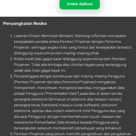
p
d
Unduh Aplikasi
l
r
e
o
Penyangkalan Resiko
i
d
Layanan Pinjam Meminjam Berbasis Teknologi Informasi merupakan
kesepakatan perdata antara Pemberi Pinjaman dengan Penerima
Pinjaman, sehingga segala risiko yang timbul dari kesepakatan tersebut
ditanggung sepenuhnya oleh masing-masing pihak.
Risiko kredit atau gagal bayar ditanggung sepenuhnya oleh Pemberi
Pinjaman. Tidak ada lembaga atau otoritas negara yang bertanggung
jawab atas risiko gagal bayar ini.
Penyelenggara dengan persetujuan dari masing-masing Pengguna
(Pemberi Pinjaman dan/atau Penerima Pinjaman) mengakses,
memperoleh, menyimpan, mengelola dan/atau menggunakan data
pribadi Pengguna (“Pemanfaatan Data”) pada atau di dalam benda,
perangkat elektronik (termasuk smartphone atau telepon seluler),
perangkat keras (hardware) maupun lunak (software), dokumen
elektronik, aplikasi atau sistem elektronik milik Pengguna atau yang
dikuasai Pengguna, dengan memberitahukan tujuan, batasan dan
mekanisme Pemanfaatan Data tersebut kepada Pengguna yang
bersangkutan sebelum memperoleh persetujuan yang dimaksud.
Pemberi Pinjaman yang belum memiliki pengetahuan dan pengalaman