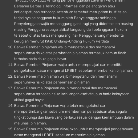
19/SEOJK.06/2025 tentang penyelenggaraan Layanan Pendanaan
Bersama Berbasis Teknologi Informasi dan pelanggaran atau
ketidakpatuhan terhadap ketentuan tersebut merupakan bukti telah
terjadinya pelanggaran hukum oleh Penyelenggara sehingga
Penyelenggara wajib menanggung ganti rugi yang diderita oleh masing-
masing Pengguna sebagai akibat langsung dari pelanggaran hukum
tersebut di atas tanpa mengurangi hak Pengguna yang menderita
kerugian menurut Kitab Undang-Undang Hukum Perdata.
Bahwa Pemberi pinjaman wajib mengetahui dan memahami
sepenuhnya risiko atas pemberian pinjaman termasuk namun tidak
terbatas pada risiko gagal bayar.
Bahwa Pemberi Pinjaman wajib untuk mempelajari dan memiliki
pengetahuan dasar mengenai LPBBTI sebelum memberikan pinjaman.
Bahwa Penerima pinjaman wajib mengetahui dan memahami
sepenuhnya risiko atas penerimaan pinjaman.
Bahwa Penerima Pinjaman wajib mengetahui dan memahami
sepenuhnya terhadap risiko kehilangan aset ataupun harta kekayaaan
akibat gagal bayar.
Bahwa Penerima Pinjaman wajib telah mengetahui dan
mempertimbangkan sebelum memberikan persetujuan atas segala
tingkat bunga dan biaya yang berlaku sesuai dengan kemampuan dalam
melunasi pinjaman.
Bahwa Penerima Pinjaman diwajibkan untuk mempelajari pengetahuan
dasar mengenai LPBBTI sebelum menerima pinjaman.