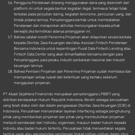
Pengguna Pendanaan dilarang menggunakan dana yang diperoleh dari
platform ini untuk segala bentuk kegiatan ilegal, termasuk tetapi tidak
terbatas pada perjudian daring, kegiatan terorisme, pencucian uang, dan
tindak pidana lainnya. Penyelenggara berhak untuk membatalkan
Pendanaan dan melaporkan aktivitas mencurigakan kepada pihak
berwajib jika terindikasi adanya pelanggaran ini.
Bahwa catatan kredit Penerima Pinjaman akan dilaporkan secara berkala
kepada Otoritas Jasa Keuangan dan/atau Asosiasi Fintech Pendanaan
Bersama Indonesia untuk kepentingan Pusat Data Fintech Lending atau
Fintech Data Center yang akan dimanfaatkan bersama dengan para
Penyelenggara, para pelaku industri perbankan nasional dan industri
keuangan lainnya.
Bahwa Pemberi Pinjaman dan Penerima Pinjaman sudah membaca dan
mempelajari setiap syarat dan ketentuan yang berlaku sebelum
mengajukan pinjaman.
PT Abadi Sejahtera Finansindo merupakan penyelenggara LPBBTI yang
didirikan berdasarkan Hukum Republik Indonesia. Berdiri sebagai perusahaan
yang telah diatur oleh dan dalam pengawasan Otoritas Jasa Keuangan (OJK) di
Indonesia, Perusahaan menyediakan layanan interfacing sebagai penghubung
pihak yang memberikan pinjaman dan pihak yang membutuhkan pinjaman
meliputi pendanaan dari individu, organisasi, maupun badan hukum kepada
individu atau badan hukum tertentu. Perusahaan tidak menyediakan segala
bentuk saran atau rekomendasi pendanaan terkait pilihan-pilihan dalam situs