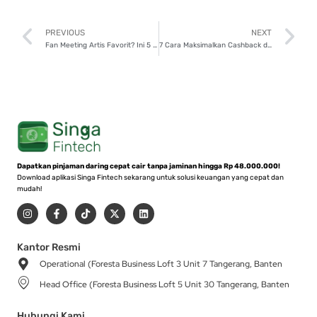
Prev
N
PREVIOUS
NEXT
Fan Meeting Artis Favorit? Ini 5 Tips Buat Atur Budgetnya!
7 Cara Maksimalkan Cashback dan Reward Kartu Kredit, Sudah Tahu?
Dapatkan pinjaman daring cepat cair tanpa jaminan hingga Rp 48.000.000!
Download aplikasi Singa Fintech sekarang untuk solusi keuangan yang cepat dan
mudah!
I
F
T
X
L
n
a
i
-
i
s
c
k
t
n
t
e
t
w
k
a
b
o
i
e
Kantor Resmi
g
o
k
t
d
Operational (Foresta Business Loft 3 Unit 7 Tangerang, Banten
r
o
t
i
a
k
e
n
Head Office (Foresta Business Loft 5 Unit 30 Tangerang, Banten
m
-
r
f
Hubungi Kami