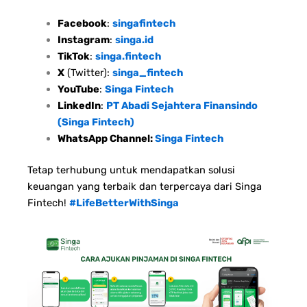
Facebook
:
singafintech
Instagram
:
singa.id
TikTok
:
singa.fintech
X
(Twitter):
singa_fintech
YouTube
:
Singa Fintech
LinkedIn
:
PT Abadi Sejahtera Finansindo
(Singa Fintech)
WhatsApp Channel:
Singa Fintech
Tetap terhubung untuk mendapatkan solusi
keuangan yang terbaik dan terpercaya dari Singa
Fintech!
#LifeBetterWithSinga