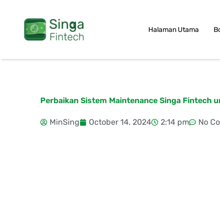
Skip
to
Halaman Utama
B
content
Perbaikan Sistem Maintenance Singa Fintech u
MinSing
October 14, 2024
2:14 pm
No C