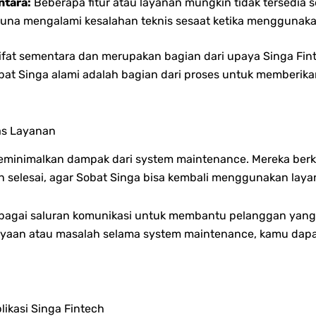
ntara:
Beberapa fitur atau layanan mungkin tidak tersedia 
a mengalami kesalahan teknis sesaat ketika menggunakan
ifat sementara dan merupakan bagian dari upaya Singa Fin
bat Singa alami adalah bagian dari proses untuk memberik
as Layanan
k meminimalkan dampak dari system maintenance. Mereka be
an selesai, agar Sobat Singa bisa kembali menggunakan laya
erbagai saluran komunikasi untuk membantu pelanggan yan
tanyaan atau masalah selama system maintenance, kamu da
ikasi Singa Fintech