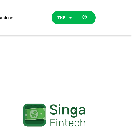
TKP
antuan