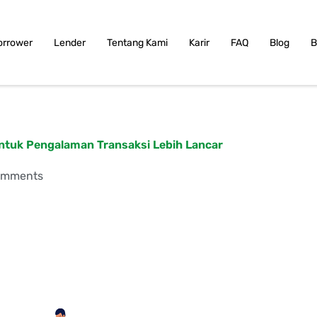
orrower
Lender
Tentang Kami
Karir
FAQ
Blog
B
ntuk Pengalaman Transaksi Lebih Lancar
omments