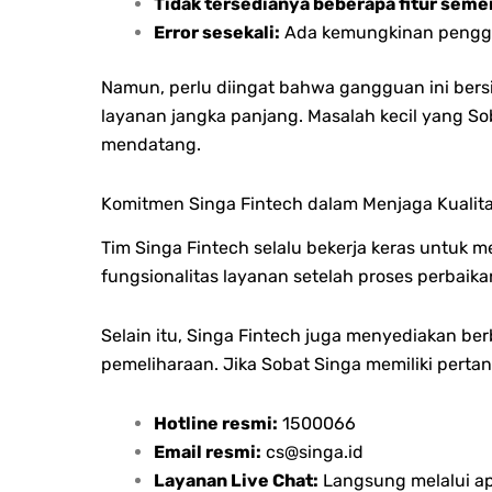
Tidak tersedianya beberapa fitur seme
Error sesekali:
Ada kemungkinan penggun
Namun, perlu diingat bahwa gangguan ini bers
layanan jangka panjang. Masalah kecil yang So
mendatang.
Komitmen Singa Fintech dalam Menjaga Kualit
Tim Singa Fintech selalu bekerja keras untu
fungsionalitas layanan setelah proses perbaik
Selain itu, Singa Fintech juga menyediakan b
pemeliharaan. Jika Sobat Singa memiliki per
Hotline resmi:
1500066
Email resmi:
cs@singa.id
Layanan Live Chat:
Langsung melalui apl