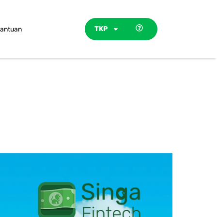
TKP
antuan