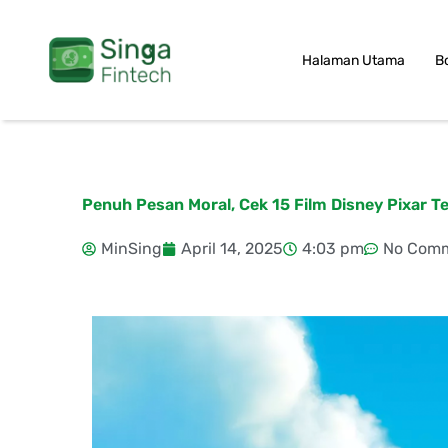
Skip
to
Halaman Utama
B
content
Penuh Pesan Moral, Cek 15 Film Disney Pixar Te
MinSing
April 14, 2025
4:03 pm
No Com