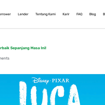
orrower
Lender
Tentang Kami
Karir
FAQ
Blog
B
rbaik Sepanjang Masa Ini!
ments